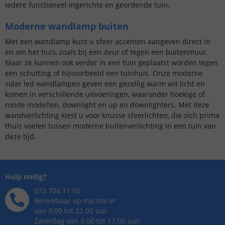
iedere functioneel ingerichte en geordende tuin.
Moderne wandlamp buiten
Met een wandlamp kunt u sfeer accenten aangeven direct in
en om het huis, zoals bij een deur of tegen een buitenmuur.
Maar ze kunnen ook verder in een tuin geplaatst worden tegen
een schutting of bijvoorbeeld een tuinhuis. Onze moderne
solar led wandlampen geven een gezellig warm wit licht en
komen in verschillende uitvoeringen, waaronder hoekige of
ronde modellen, downlight en up en downlighters. Met deze
wandverlichting kiest u voor knusse sfeerlichten, die zich prima
thuis voelen tussen moderne buitenverlichting in een tuin van
deze tijd.
Hulp nodig?
073 704 11 02
Bereikbaar op ma t/m vr
van 9.00 tot 22.00 uur
Zaterdag van 9.00 tot 17.00 uur