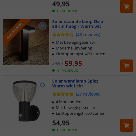
49
,
95
OP VOORRAAD
Solar staande lamp Oslo
AANBIEDING
50 cm hoog - Warm wit
(
48
reviews
)
Met bewegingssensor
Moderne uitvoering
Lichtopbrengst: 400 Lumen
59
,
95
79
,
95
OP VOORRAAD
Solar wandlamp Spiez
Warm wit licht
(
27
reviews
)
4 lichtstanden
Met bewegingssensor
Lichtopbrengst: 600 Lumen
54
,
95
OP VOORRAAD