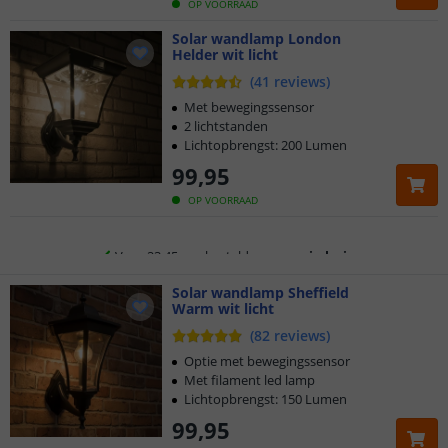
OP VOORRAAD
Klantbeoordeling 9.1
Solar wandlamp London
Helder wit licht
Voor 23:45 uur besteld,
morgen in huis
(
41
reviews
)
2 jaar garantie
Met bewegingssensor
2 lichtstanden
Lichtopbrengst: 200 Lumen
Gratis
verzending vanaf € 20,-
99
,
95
Klantbeoordeling 9.1
OP VOORRAAD
Voor 23:45 uur besteld,
morgen in huis
Solar wandlamp Sheffield
Warm wit licht
(
82
reviews
)
Optie met bewegingssensor
Met filament led lamp
Lichtopbrengst: 150 Lumen
99
,
95