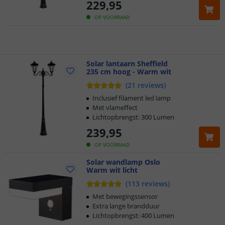
229
,
95
Klantbeoordeling 9.1
OP VOORRAAD
Voor 23:45 uur besteld,
morgen in huis
Solar lantaarn Sheffield
235 cm hoog - Warm wit
(
21
reviews
)
Inclusief filament led lamp
Met vlameffect
Lichtopbrengst: 300 Lumen
239
,
95
OP VOORRAAD
Solar wandlamp Oslo
Warm wit licht
(
113
reviews
)
Met bewegingssensor
Extra lange brandduur
Lichtopbrengst: 400 Lumen