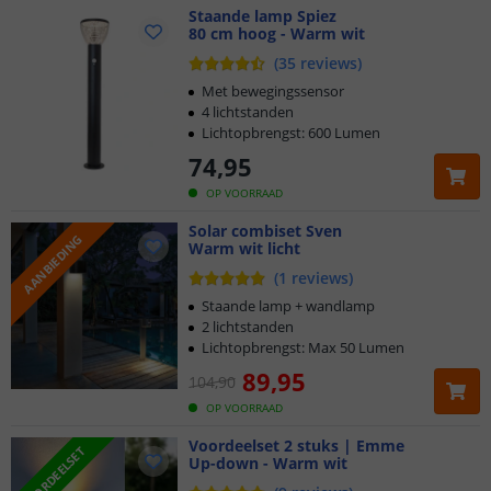
Staande lamp Spiez
80 cm hoog - Warm wit
(
35
reviews
)
Met bewegingssensor
4 lichtstanden
Lichtopbrengst: 600 Lumen
74
,
95
OP VOORRAAD
Solar combiset Sven
AANBIEDING
Warm wit licht
(
1
reviews
)
Staande lamp + wandlamp
2 lichtstanden
Lichtopbrengst: Max 50 Lumen
89
,
95
104
,
90
OP VOORRAAD
Voordeelset 2 stuks | Emme
VOORDEELSET
Up-down - Warm wit