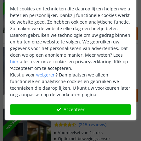
(
37
reviews
)
Met cookies en technieken die daarop lijken helpen we u
Voordeelset van 2 stuks
beter en persoonlijker. Dankzij functionele cookies werkt
Downlight zonder snoeren
Lichtopbrengst: 20 Lumen
de website goed. Ze hebben ook een analytische functie.
Zo maken we de website elke dag een beetje beter.
49
,
95
59
,
90
Daarom gebruiken we technologie om uw gedrag binnen
OP VOORRAAD
en buiten onze website te volgen. We gebruiken uw
gegevens voor het personaliseren van advertenties. Dat
Voordeelset 2 stuks | Sven
Downlight - Warm wit
doen we op een anonieme manier.
Meer weten?
Lees
hier
alles over onze cookie- en privacyverklaring. Klik op
(
100
reviews
)
'Accepteer' om te accepteren.
Voordeelset van 2 stuks
Kiest u voor
weigeren
?
Dan plaatsen we alleen
Downlight zonder snoeren
functionele en analytische cookies en gebruiken we
Lichtopbrengst: 20 Lumen
technieken die daarop lijken. U kunt uw voorkeuren later
49
,
95
59
,
90
nog aanpassen op de voorkeuren pagina.
OP VOORRAAD
Accepteer
Voordeelset 2 stuks | Sverre
VOORDEELSET
Up-down - Warm wit
(
215
reviews
)
Voordeelset van 2 stuks
Optie met bewegingssensor