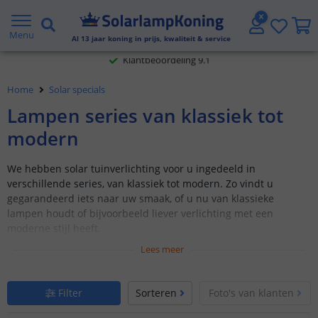
Klantbeoordeling 9.1
Menu
Al
13
jaar koning in prijs, kwaliteit & service
Voor 23:45 uur besteld,
morgen in huis
Home
Solar specials
Lampen series van klassiek tot
modern
We hebben solar tuinverlichting voor u ingedeeld in
verschillende series, van klassiek tot modern. Zo vindt u
gegarandeerd iets naar uw smaak, of u nu van klassieke
lampen houdt of bijvoorbeeld liever verlichting met een
moderne stijl heeft.
Lees meer
Moderne serie: strak en functioneel
Klassieke serie: tijdloos ontwerp
Filter
Sorteren
Foto's van klanten
Op zonne-energie, dus geen losse kabels