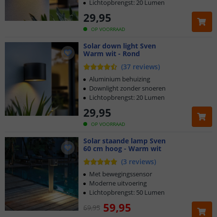
Lichtopbrengst: 20 Lumen
29
,
95
OP VOORRAAD
Solar down light Sven
Warm wit - Rond
(
37
reviews
)
Aluminium behuizing
Downlight zonder snoeren
Lichtopbrengst: 20 Lumen
29
,
95
OP VOORRAAD
Solar staande lamp Sven
60 cm hoog - Warm wit
(
3
reviews
)
Met bewegingssensor
Moderne uitvoering
Lichtopbrengst: 50 Lumen
59
,
95
69
,
95