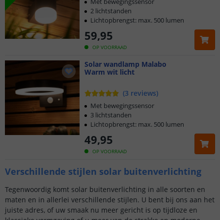
Met bewegingssensor
2 lichtstanden
Lichtopbrengst: max. 500 lumen
59
,
95
OP VOORRAAD
Solar wandlamp Malabo
Warm wit licht
(
3
reviews
)
Met bewegingssensor
3 lichtstanden
Lichtopbrengst: max. 500 lumen
49
,
95
OP VOORRAAD
Verschillende stijlen solar buitenverlichting
Tegenwoordig komt solar buitenverlichting in alle soorten en
maten en in allerlei verschillende stijlen. U bent bij ons aan het
juiste adres, of uw smaak nu meer gericht is op tijdloze en