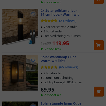
OP VOORRAAD
2x Solar priklamp Ivar
61 cm hoog - Warm wit
(
2
reviews
)
Voordeelset van 2 stuks
3 lichtstanden
Sfeerverlichting: 50 Lumen
119
,
95
129
,
90
OP VOORRAAD
Solar wandlamp Cube
Warm wit licht
(
65
reviews
)
2 lichstanden
Aluminium behuizing
Lichtopbrengst: 100 Lumen
69
,
95
OP VOORRAAD
Klantbeoordeling 9.1
Solar staande lamp Cube