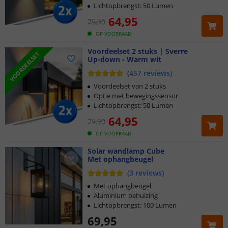
Lichtopbrengst: 50 Lumen
64
,
95
79
,
90
OP VOORRAAD
Voordeelset 2 stuks | Sverre
VOORDEELSET
Up-down - Warm wit
(
457
reviews
)
Voordeelset van 2 stuks
Optie met bewegingssensor
Lichtopbrengst: 50 Lumen
64
,
95
79
,
90
OP VOORRAAD
Solar wandlamp Cube
Met ophangbeugel
(
3
reviews
)
Met ophangbeugel
Aluminium behuizing
Lichtopbrengst: 100 Lumen
69
,
95