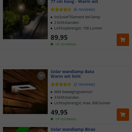
77 cm hoog - Warm wit
Voor 23:45 uur besteld,
morgen in huis
(
6
reviews
)
2 jaar garantie
Inclusief filament led lamp
2 lichtstanden
Lichtopbrengst: 100 Lumen
Gratis
verzending vanaf € 20,-
89
,
95
Klantbeoordeling 9.1
OP VOORRAAD
Voor 23:45 uur besteld,
morgen in huis
Solar wandlamp Bata
Warm wit licht
(
2
reviews
)
Met bewegingssensor
3 lichtstanden
Lichtopbrengst: max. 600 lumen
49
,
95
OP VOORRAAD
Solar wandlamp Birao