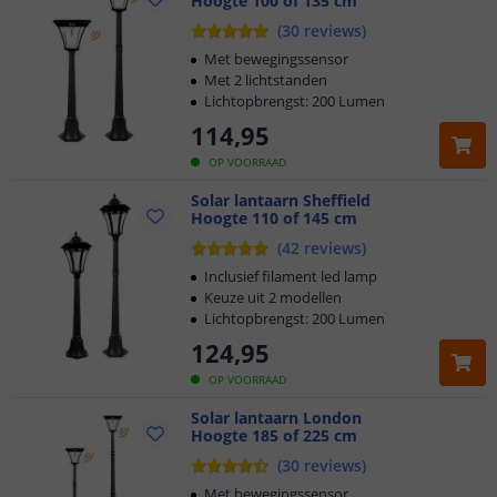
Hoogte 100 of 135 cm
(
30
reviews
)
Met bewegingssensor
Met 2 lichtstanden
Lichtopbrengst: 200 Lumen
114
,
95
OP VOORRAAD
Solar lantaarn Sheffield
Hoogte 110 of 145 cm
(
42
reviews
)
Inclusief filament led lamp
Keuze uit 2 modellen
Lichtopbrengst: 200 Lumen
124
,
95
OP VOORRAAD
Solar lantaarn London
Hoogte 185 of 225 cm
(
30
reviews
)
Met bewegingssensor