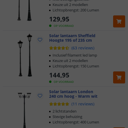
Keuze uit 2 modellen
Lichtopbrengst: 200 Lumen
129
,
95
OP VOORRAAD
Solar lantaarn Sheffield
Hoogte 195 of 235 cm
(
63
reviews
)
Inclusief filament led lamp
Keuze uit 2 modellen
Lichtopbrengst: 150 Lumen
144
,
95
OP VOORRAAD
Klantbeoordeling 9.1
Solar lantaarn London
240 cm hoog - Warm wit
Voor 23:45 uur besteld,
morgen in huis
(
11
reviews
)
2 jaar garantie
2 lichtstanden
Stevige behuizing
Lichtopbrengst: 400 Lumen
Gratis
verzending vanaf € 20,-