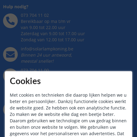
Hulp nodig?
073 704 11 02
Bereikbaar op ma t/m vr
van 9.00 tot 22.00 uur
Zaterdag van 9.00 tot 17.00 uur
Zondag van 12.00 tot 17.00 uur
info@solarlampkoning.be
Binnen 24 uur antwoord,
meestal sneller!
073 704 11 00
Whatsapp op ma t/m vr
Cookies
van 9.00 tot 22.00 uur
Zaterdag van 9.00 tot 17.00 uur
Zondag van 12.00 tot 17.00 uur
Met cookies en technieken die daarop lijken helpen we u
beter en persoonlijker. Dankzij functionele cookies werkt
Kantoor / Showroom
de website goed. Ze hebben ook een analytische functie.
Rietveldenweg
49
D
Zo maken we de website elke dag een beetje beter.
5222AP
's
Hertogenbosch
Daarom gebruiken we technologie om uw gedrag binnen
Maandag t/m zaterdag geopend
en buiten onze website te volgen. We gebruiken uw
van 09.00 tot 17.00 uur
gegevens voor het personaliseren van advertenties. Dat