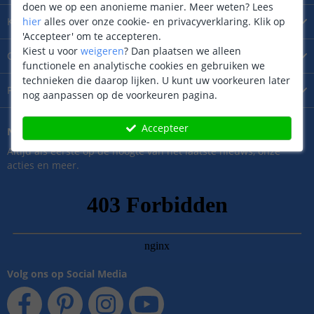
doen we op een anonieme manier.
Meer weten?
Lees
hier
alles over onze cookie- en privacyverklaring. Klik op
Klantenservice
'Accepteer' om te accepteren.
Kiest u voor
weigeren
?
Dan plaatsen we alleen
Over
SolarlampKoning
functionele en analytische cookies en gebruiken we
technieken die daarop lijken. U kunt uw voorkeuren later
Product
extra informatie
nog aanpassen op de voorkeuren pagina.
Accepteer
Nieuwsbrief
Altijd als eerste op de hoogte van het laatste nieuws, onze
acties en meer.
Volg ons op Social Media