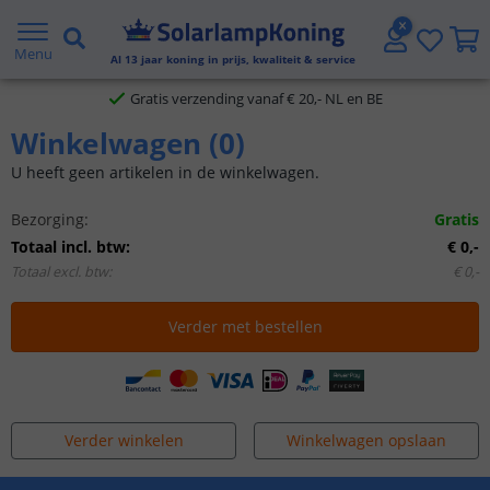
2 jaar garantie
Menu
Al
13
jaar koning in prijs, kwaliteit & service
Gratis verzending vanaf € 20,- NL en BE
Winkelwagen
(
0
)
Klantbeoordeling 9.1
U heeft geen artikelen in de winkelwagen.
Voor 23:45 uur besteld,
morgen in huis
Bezorging
:
Gratis
Totaal
incl.
btw
:
€ 0
,
-
Totaal
excl.
btw
:
€ 0
,
-
Verder met bestellen
Verder winkelen
Winkelwagen opslaan