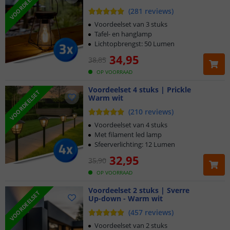
VOORDEELSET
(
281
reviews
)
Voordeelset van 3 stuks
Tafel- en hanglamp
Lichtopbrengst: 50 Lumen
34
,
95
38
,
85
OP VOORRAAD
Voordeelset 4 stuks | Prickle
VOORDEELSET
Warm wit
(
210
reviews
)
Voordeelset van 4 stuks
Met filament led lamp
Sfeerverlichting: 12 Lumen
32
,
95
35
,
90
OP VOORRAAD
Voordeelset 2 stuks | Sverre
VOORDEELSET
Up-down - Warm wit
(
457
reviews
)
Voordeelset van 2 stuks