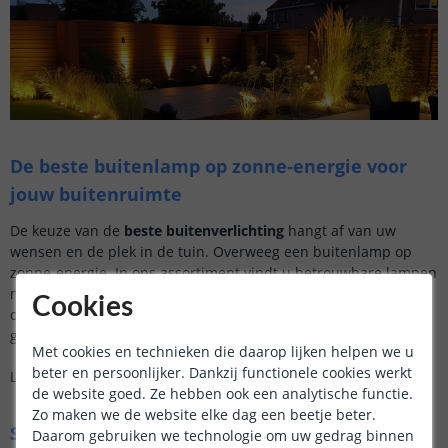
De beste buitenlamp op zonne-energie voor
jouw buitenruimte
De keuze van de
beste buitenverlichting
hangt af van uw
wensen en de plek in de tuin. Overweeg een buitenlamp op
zonne-energie. In ons assortiment vindt u betrouwbare lampen
met hoge lichtopbrengst en lange levensduur. We hebben
Cookies
de
belangrijkste soorten
en
onze aanraders
voor u op een rij
gezet.
Met cookies en technieken die daarop lijken helpen we u
beter en persoonlijker. Dankzij functionele cookies werkt
Lees onze tips voor
de beste solar tuinverlichting
de website goed. Ze hebben ook een analytische functie.
Zo maken we de website elke dag een beetje beter.
Soorten solar tuinverlichting
Daarom gebruiken we technologie om uw gedrag binnen