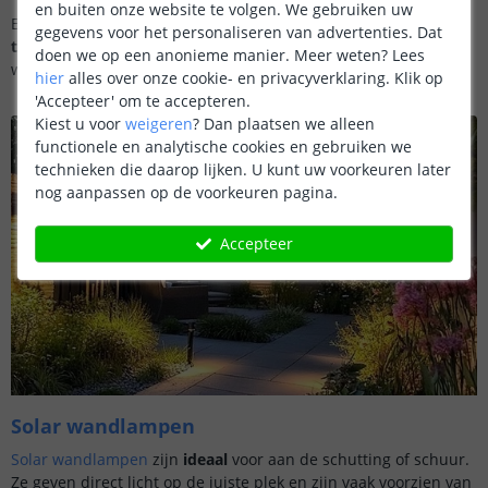
en buiten onze website te volgen. We gebruiken uw
Er zijn veel verschillende soorten solar verlichting. Voor
elke
gegevens voor het personaliseren van advertenties. Dat
tuin en toepassing
is er een
passende solar lamp
. Hier leggen
doen we op een anonieme manier.
Meer weten?
Lees
we alle soorten solar tuinverlichting uit.
hier
alles over onze cookie- en privacyverklaring. Klik op
'Accepteer' om te accepteren.
Kiest u voor
weigeren
?
Dan plaatsen we alleen
functionele en analytische cookies en gebruiken we
technieken die daarop lijken. U kunt uw voorkeuren later
nog aanpassen op de voorkeuren pagina.
Accepteer
Solar wandlampen
Solar wandlampen
zijn
ideaal
voor aan de schutting of schuur.
Ze geven direct licht op de juiste plek en zijn vaak voorzien van