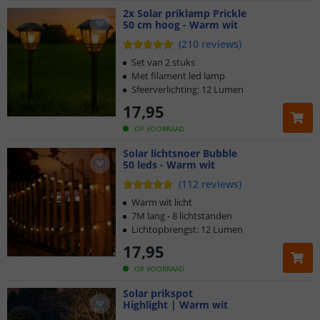
2x Solar priklamp Prickle
50 cm hoog - Warm wit
(
210
reviews
)
Set van 2 stuks
Met filament led lamp
Sfeerverlichting: 12 Lumen
17
,
95
OP VOORRAAD
Solar lichtsnoer Bubble
50 leds - Warm wit
(
112
reviews
)
Warm wit licht
7M lang - 8 lichtstanden
Lichtopbrengst: 12 Lumen
17
,
95
OP VOORRAAD
Solar prikspot
Highlight | Warm wit