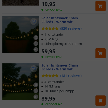
19
,
95
OP VOORRAAD
Solar lichtsnoer Chain
25 leds - Warm wit
(
520
reviews
)
4 lichtstanden
7,3M lang
Lichtopbrengst: 30 Lumen
59
,
95
OP VOORRAAD
Solar lichtsnoer Chain
50 leds - Warm wit
(
181
reviews
)
4 lichtstanden
14,4M lang
30 Lumen per lampje
89
,
95
OP VOORRAAD