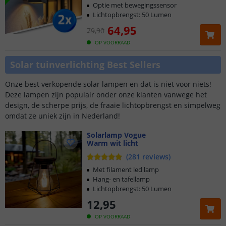
Optie met bewegingssensor
Lichtopbrengst: 50 Lumen
64
,
95
79
,
90
OP VOORRAAD
Solar tuinverlichting Best Sellers
Onze best verkopende solar lampen en dat is niet voor niets!
Deze lampen zijn populair onder onze klanten vanwege het
design, de scherpe prijs, de fraaie lichtopbrengst en simpelweg
omdat ze uniek zijn in Nederland!
Solarlamp Vogue
Warm wit licht
(
281
reviews
)
Met filament led lamp
Hang- en tafellamp
Lichtopbrengst: 50 Lumen
12
,
95
OP VOORRAAD