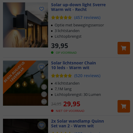
Solar up-down light Sverre
Warm wit - Recht
(
457
reviews
)
Optie met bewegingssensor
3 lichtstanden
Lichtopbrengst
39
,
95
OP VOORRAAD
Solar lichtsnoer Chain
B
E
G
I
N
A
U
G
U
S
T
U
S
L
E
V
E
R
B
A
A
10 leds - Warm wit
R
(
520
reviews
)
4 lichtstanden
7,1M lang
Lichtopbrengst: 30 Lumen
29
,
95
34
,
95
NIET OP VOORRAAD
2x Solar wandlamp Quinn
Set van 2 - Warm wit