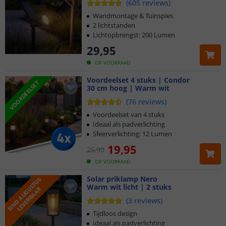
(
605
reviews
)
Wandmontage & Tuinspies
2 lichtstanden
Lichtopbrengst: 200 Lumen
29
,
95
OP VOORRAAD
Voordeelset 4 stuks | Condor
VOORDEELSET
30 cm hoog | Warm wit
(
76
reviews
)
Voordeelset van 4 stuks
Ideaal als padverlichting
Sfeerverlichting: 12 Lumen
19
,
95
25
,
90
OP VOORRAAD
Solar priklamp Nero
E
I
N
D
A
U
G
S
T
U
S
L
E
V
E
R
B
A
A
Warm wit licht | 2 stuks
U
R
(
3
reviews
)
Tijdloos design
Ideaal als padverlichting