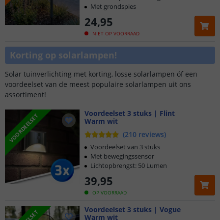
Met grondspies
24
,
95
NIET OP VOORRAAD
Korting op solarlampen!
Solar tuinverlichting met korting, losse solarlampen óf een
voordeelset van de meest populaire solarlampen uit ons
assortiment!
Voordeelset 3 stuks | Flint
VOORDEELSET
Warm wit
(
210
reviews
)
Voordeelset van 3 stuks
Met bewegingssensor
Lichtopbrengst: 50 Lumen
39
,
95
OP VOORRAAD
Voordeelset 3 stuks | Vogue
Warm wit