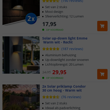
(
190
reviews
)
Set van 2 stuks
Mooi design
Sfeerverlichting: 12 Lumen
17
,
95
OP VOORRAAD
Solar up-down light Emme
Warm wit - Recht
(
187
reviews
)
Aluminium behuizing
Up-downlight zonder snoeren
Lichtopbrengst: 20 Lumen
29
,
95
34
,
95
OP VOORRAAD
2x Solar priklamp Condor
30 cm hoog - Warm wit
(
76
reviews
)
Set van 2 stuks
Ideaal als padverlichting