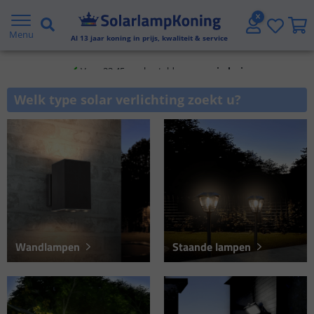
Klantbeoordeling 9.1
Menu
Al
13
jaar koning in prijs, kwaliteit & service
Voor 23:45 uur besteld,
morgen in huis
2 jaar garantie
Welk type solar verlichting zoekt u?
Gratis verzending vanaf € 20,- NL en BE
Klantbeoordeling 9.1
Voor 23:45 uur besteld,
morgen in huis
Wandlampen
Staande lampen