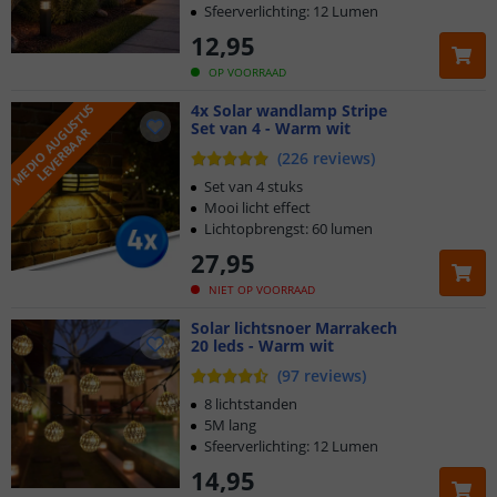
Sfeerverlichting: 12 Lumen
12
,
95
OP VOORRAAD
M
E
D
I
O
A
U
G
U
S
T
U
S
L
E
V
E
R
B
A
A
4x Solar wandlamp Stripe
Set van 4 - Warm wit
R
(
226
reviews
)
Set van 4 stuks
Mooi licht effect
Lichtopbrengst: 60 lumen
27
,
95
NIET OP VOORRAAD
Solar lichtsnoer Marrakech
20 leds - Warm wit
(
97
reviews
)
8 lichtstanden
5M lang
Sfeerverlichting: 12 Lumen
14
,
95