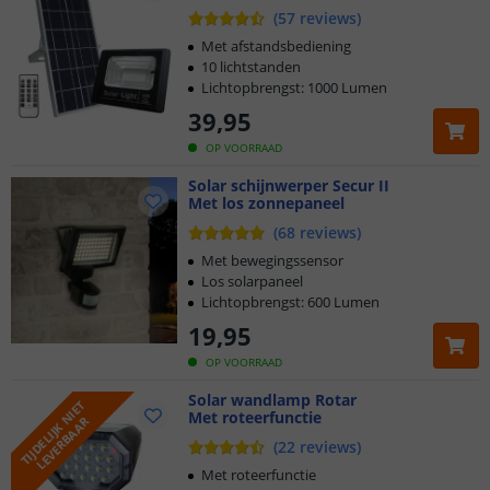
(
57
reviews
)
Met afstandsbediening
10 lichtstanden
Lichtopbrengst: 1000 Lumen
39
,
95
OP VOORRAAD
Solar schijnwerper Secur II
Met los zonnepaneel
(
68
reviews
)
Met bewegingssensor
Los solarpaneel
Lichtopbrengst: 600 Lumen
19
,
95
OP VOORRAAD
Solar wandlamp Rotar
T
I
J
D
E
L
I
J
K
N
I
E
T
L
E
V
E
R
B
A
A
Met roteerfunctie
R
(
22
reviews
)
Met roteerfunctie