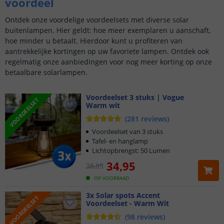
voordeel
Ontdek onze voordelige voordeelsets met diverse solar
buitenlampen. Hier geldt: hoe meer exemplaren u aanschaft,
hoe minder u betaalt. Hierdoor kunt u profiteren van
aantrekkelijke kortingen op uw favoriete lampen. Ontdek ook
regelmatig onze aanbiedingen voor nog meer korting op onze
betaalbare solarlampen.
Voordeelset 3 stuks | Vogue
VOORDEELSET
Warm wit
(
281
reviews
)
Voordeelset van 3 stuks
Tafel- en hanglamp
Lichtopbrengst: 50 Lumen
34
,
95
38
,
85
OP VOORRAAD
3x Solar spots Accent
VOORDEELSET
Voordeelset - Warm Wit
(
98
reviews
)