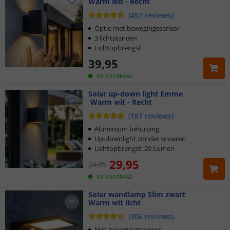
Warm wit - Recht
(
457
reviews
)
Optie met bewegingssensor
3 lichtstanden
Lichtopbrengst
39
,
95
OP VOORRAAD
Solar up-down light Emme
Warm wit - Recht
(
187
reviews
)
Aluminium behuizing
Up-downlight zonder snoeren
Lichtopbrengst: 20 Lumen
29
,
95
34
,
95
OP VOORRAAD
Solar wandlamp Slim zwart
Warm wit licht
(
306
reviews
)
Met bewegingssensor