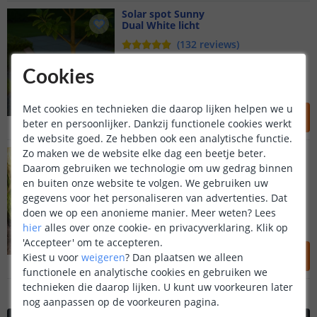
Solar spot Sunny
Dual White licht
(
132
reviews
)
Verstelbaar solarpaneel
Cookies
Warm en Koud Wit
Lichtopbrengst: 400 Lumen
24
,
95
Met cookies en technieken die daarop lijken helpen we u
beter en persoonlijker. Dankzij functionele cookies werkt
OP VOORRAAD
de website goed. Ze hebben ook een analytische functie.
Solar tuinspots Double Twins
Zo maken we de website elke dag een beetje beter.
Warm wit licht
Daarom gebruiken we technologie om uw gedrag binnen
en buiten onze website te volgen. We gebruiken uw
(
99
reviews
)
gegevens voor het personaliseren van advertenties. Dat
4 spots - los solarpaneel
doen we op een anonieme manier.
Meer weten?
Lees
Met afstandsbediening
hier
alles over onze cookie- en privacyverklaring. Klik op
Lichtopbrengst: 400 Lumen
'Accepteer' om te accepteren.
79
,
95
Kiest u voor
weigeren
?
Dan plaatsen we alleen
OP VOORRAAD
functionele en analytische cookies en gebruiken we
technieken die daarop lijken. U kunt uw voorkeuren later
nog aanpassen op de voorkeuren pagina.