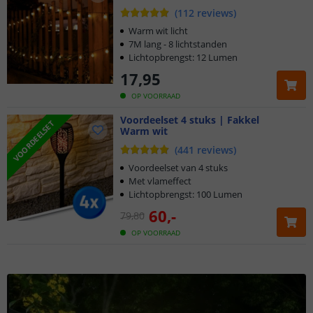
(
112
reviews
)
Warm wit licht
7M lang - 8 lichtstanden
Lichtopbrengst: 12 Lumen
17
,
95
OP VOORRAAD
Voordeelset 4 stuks | Fakkel
VOORDEELSET
Warm wit
(
441
reviews
)
Voordeelset van 4 stuks
Met vlameffect
Lichtopbrengst: 100 Lumen
60
,
-
79
,
80
OP VOORRAAD