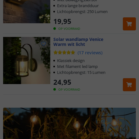
Extra lange brandduur
Lichtopbrengst: 250 Lumen
19
,
95
OP VOORRAAD
Solar wandlamp Venice
Warm wit licht
(
17
reviews
)
Klassiek design
Met filament led lamp
Lichtopbrengst: 15 Lumen
24
,
95
OP VOORRAAD