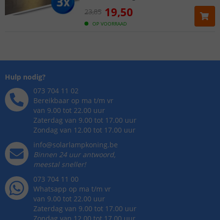
19
,
50
23
,
85
OP VOORRAAD
Hulp nodig?
073 704 11 02
Bereikbaar op ma t/m vr
van 9.00 tot 22.00 uur
Zaterdag van 9.00 tot 17.00 uur
Zondag van 12.00 tot 17.00 uur
info@solarlampkoning.be
Binnen 24 uur antwoord,
meestal sneller!
073 704 11 00
Whatsapp op ma t/m vr
van 9.00 tot 22.00 uur
Zaterdag van 9.00 tot 17.00 uur
Zondag van 12.00 tot 17.00 uur