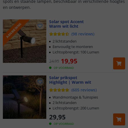
spots en staande lampen, beschikbaar in verschillende hoogtes
en ontwerpen.
Solar spot Accent
AANBIEDING
Warm wit licht
(
98
reviews
)
2 lichtstanden
Eenvoudig te monteren
Lichtopbrengst: 100 Lumen
19
,
95
24
,
95
OP VOORRAAD
Solar prikspot
Highlight | Warm wit
(
605
reviews
)
Wandmontage & Tuinspies
2 lichtstanden
Lichtopbrengst: 200 Lumen
29
,
95
OP VOORRAAD