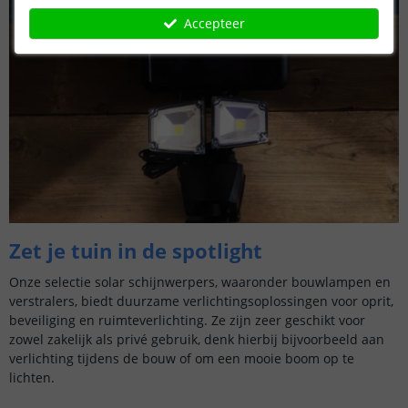
Accepteer
Zet je tuin in de spotlight
Onze selectie solar schijnwerpers, waaronder bouwlampen en
verstralers, biedt duurzame verlichtingsoplossingen voor oprit,
beveiliging en ruimteverlichting. Ze zijn zeer geschikt voor
zowel zakelijk als privé gebruik, denk hierbij bijvoorbeeld aan
verlichting tijdens de bouw of om een mooie boom op te
lichten.