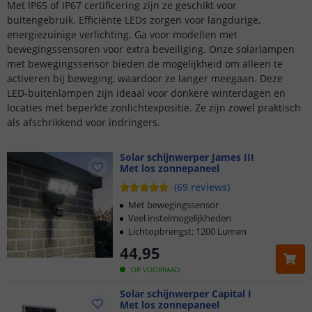
Met IP65 of IP67 certificering zijn ze geschikt voor
buitengebruik. Efficiënte LEDs zorgen voor langdurige,
energiezuinige verlichting. Ga voor modellen met
bewegingssensoren voor extra beveiliging. Onze solarlampen
met bewegingssensor bieden de mogelijkheid om alleen te
activeren bij beweging, waardoor ze langer meegaan. Deze
LED-buitenlampen zijn ideaal voor donkere winterdagen en
locaties met beperkte zonlichtexpositie. Ze zijn zowel praktisch
als afschrikkend voor indringers.
Solar schijnwerper James III
Met los zonnepaneel
(
69
reviews
)
Met bewegingssensor
Veel instelmogelijkheden
Lichtopbrengst: 1200 Lumen
44
,
95
OP VOORRAAD
Solar schijnwerper Capital I
Met los zonnepaneel