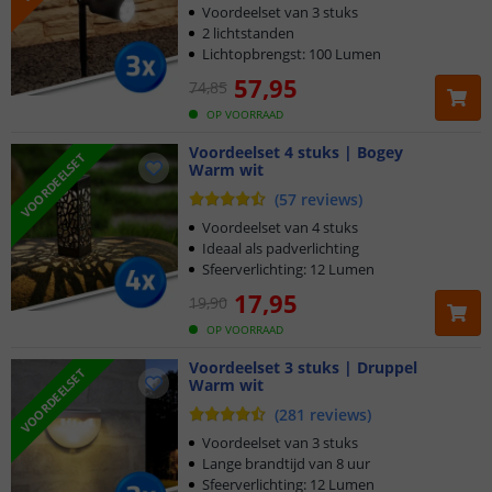
Voordeelset van 3 stuks
2 lichtstanden
Lichtopbrengst: 100 Lumen
57
,
95
74
,
85
OP VOORRAAD
Voordeelset 4 stuks | Bogey
VOORDEELSET
Warm wit
(
57
reviews
)
Voordeelset van 4 stuks
Ideaal als padverlichting
Sfeerverlichting: 12 Lumen
17
,
95
19
,
90
OP VOORRAAD
Voordeelset 3 stuks | Druppel
VOORDEELSET
Warm wit
(
281
reviews
)
Voordeelset van 3 stuks
Lange brandtijd van 8 uur
Sfeerverlichting: 12 Lumen