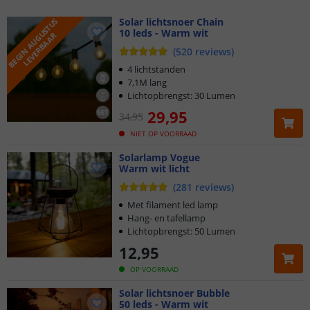
Solar lichtsnoer Chain
B
E
G
I
N
A
U
G
U
S
T
U
S
L
E
V
E
R
B
A
A
10 leds - Warm wit
R
(
520
reviews
)
4 lichtstanden
7,1M lang
Lichtopbrengst: 30 Lumen
29
,
95
34
,
95
NIET OP VOORRAAD
Solarlamp Vogue
Warm wit licht
(
281
reviews
)
Met filament led lamp
Hang- en tafellamp
Lichtopbrengst: 50 Lumen
12
,
95
OP VOORRAAD
Solar lichtsnoer Bubble
50 leds - Warm wit