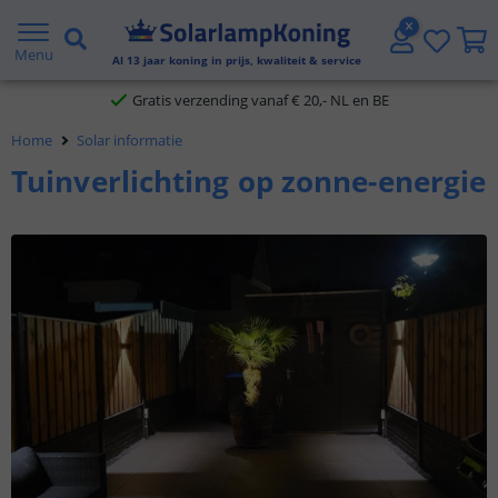
Gratis verzending vanaf € 20,- NL en BE
Menu
Al
13
jaar koning in prijs, kwaliteit & service
Klantbeoordeling 9.1
Home
Solar informatie
Voor 23:45 uur besteld,
morgen in huis
Tuinverlichting op zonne-energie