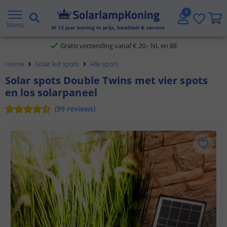
2 jaar garantie
Menu
Gratis verzending vanaf € 20,- NL en BE
Al
13
jaar koning in prijs, kwaliteit & service
Klantbeoordeling 9.1
Home
Solar led spots
Alle spots
Voor 23:45 uur besteld,
morgen in huis
Solar spots Double Twins met vier spots
en los solarpaneel
(
99
reviews
)