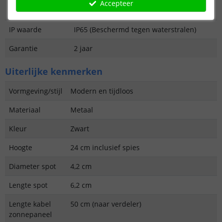
Aantal lampen in
4
Accepteer
set
IP waarde
IP65 (Beschermd tegen waterstralen)
Garantie
2 jaar
Uiterlijke kenmerken
Vormgeving/stijl
Modern en tijdloos
Materiaal
Metaal
Kleur
Zwart
Hoogte
24 cm inclusief spies
Diameter spot
4,2 cm
Lengte spot
6,2 cm
Lengte kabel
50 cm (naar verdeler)
zonnepaneel