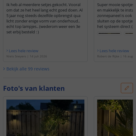
Ik heb al meerdere setjes gekocht. Vooral
Super mooie spotjes d
om dat ze het heel lang echt goed doen. Al
en makkelijk te install
5 jaar nog steeds dezelfde opbrengst qua
zonnepaneel is ook m
licht zonder enige vorm van onderhoud..
sluiten op de spotjes.
echt top lampjes.. (wederom weer een 3e
het systeem direct (al
set erbij besteld : )
Lees hele review
Lees hele review
Niels Sneyers
|
14 juli 2026
Robert de Rijke
|
16 augus
Bekijk alle
99
reviews
Foto's van klanten