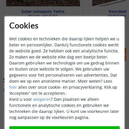
Solar tuinspots Twins
Voordeels
Warm wit licht
Highlight 
(
183
reviews
)
(
Cookies
44
,
95
OP VOORRAAD
OP VOORRAAD
Met cookies en technieken die daarop lijken helpen we u
beter en persoonlijker. Dankzij functionele cookies werkt
de website goed. Ze hebben ook een analytische functie.
IN WINKELWAGEN
IN WINKELW
Zo maken we de website elke dag een beetje beter.
Daarom gebruiken we technologie om uw gedrag binnen
en buiten onze website te volgen. We gebruiken uw
gegevens voor het personaliseren van advertenties. Dat
Specificaties
doen we op een anonieme manier.
Meer weten?
Lees
hier
alles over onze cookie- en privacyverklaring. Klik op
Algemene kenmerken
'Accepteer' om te accepteren.
Kiest u voor
weigeren
?
Dan plaatsen we alleen
Type
LED Spot
functionele en analytische cookies en gebruiken we
buitenverlichting
technieken die daarop lijken. U kunt uw voorkeuren later
nog aanpassen op de voorkeuren pagina.
Functie
Functioneel en decoratief