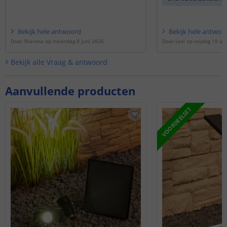
proberen, maar dan 
van de lampen helaa
Bekijk
hele
antwoord
Bekijk
hele
antwoo
Door
Sharona
op
maandag 8 juni 2026
Door
Levi
op
vrijdag 18 ap
Bekijk alle
Vraag & antwoord
Aanvullende producten
VOORDEELSET