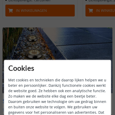
IN WINKELWAGEN
IN WINKE
Cookies
Met cookies en technieken die daarop lijken helpen we u
beter en persoonlijker. Dankzij functionele cookies werkt
de website goed. Ze hebben ook een analytische functie.
Zo maken we de website elke dag een beetje beter.
Solar grondspots
Daarom gebruiken we technologie om uw gedrag binnen
en buiten onze website te volgen. We gebruiken uw
Solar grondspots
zijn een moderne toevoeging aan ons
gegevens voor het personaliseren van advertenties. Dat