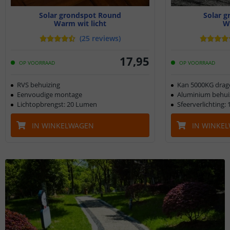
Solar grondspot Round
Solar g
Warm wit licht
W
(
25
reviews
)
17
,
95
OP VOORRAAD
OP VOORRAAD
RVS behuizing
Kan 5000KG drag
Eenvoudige montage
Aluminium behui
Lichtopbrengst: 20 Lumen
Sfeerverlichting:
IN WINKELWAGEN
IN WINKE