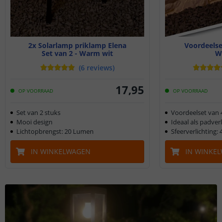
2x Solarlamp priklamp Elena
Voordeelset
Set van 2 - Warm wit
W
(
6
reviews
)
17
,
95
OP VOORRAAD
OP VOORRAAD
Set van 2 stuks
Voordeelset van 
Mooi design
Ideaal als padverl
Lichtopbrengst: 20 Lumen
Sfeerverlichting:
IN WINKELWAGEN
IN WINKE