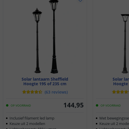
Solar lantaarn Sheffield
Solar l
Hoogte 195 of 235 cm
Hoogte 
(
63
reviews
)
144
,
95
OP VOORRAAD
OP VOORRAAD
Inclusief filament led lamp
Met bewegingsse
Keuze uit 2 modellen
Keuze uit 2 mode
Lichtopbrengst: 150 Lumen
Lichtopbrengst: