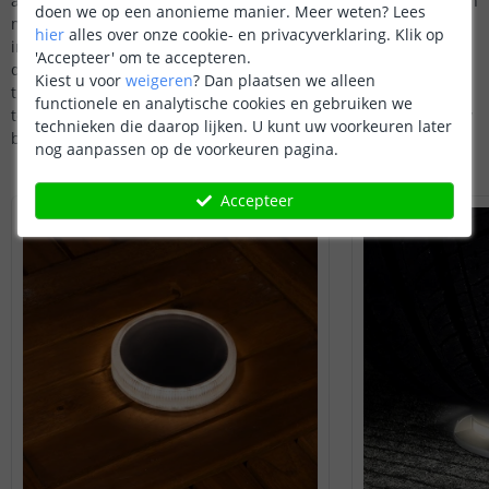
assortiment tuinpadverlichting, ideaal voor het creëren van een
doen we op een anonieme manier.
Meer weten?
Lees
minimalistische en eigentijdse look. Deze spots worden direct
hier
alles over onze cookie- en privacyverklaring. Klik op
in de grond geïnstalleerd en bieden een opwaartse verlichting
'Accepteer' om te accepteren.
die uw tuinpaden accentueert en bepaalde kenmerken van uw
Kiest u voor
weigeren
?
Dan plaatsen we alleen
tuin in de schijnwerpers zet. Grondspots zijn perfect voor het
functionele en analytische cookies en gebruiken we
toevoegen van een subtiele, maar effectieve verlichting aan uw
technieken die daarop lijken. U kunt uw voorkeuren later
buitenruimte.
nog aanpassen op de voorkeuren pagina.
Accepteer