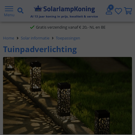
2 jaar garantie
Menu
Gratis verzending vanaf € 20,- NL en BE
Al
13
jaar koning in prijs, kwaliteit & service
Klantbeoordeling 9.1
Home
Solar informatie
Toepassingen
Voor 23:45 uur besteld,
morgen in huis
Tuinpadverlichting