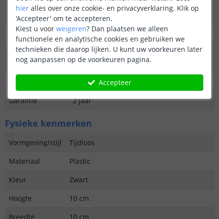
Type
Priklamp
hier
alles over onze cookie- en privacyverklaring. Klik op
buitenverlichting
'Accepteer' om te accepteren.
Kiest u voor
weigeren
?
Dan plaatsen we alleen
Functie
Decoratief
functionele en analytische cookies en gebruiken we
technieken die daarop lijken. U kunt uw voorkeuren later
Aantal lampen in
2
nog aanpassen op de voorkeuren pagina.
set
IP waarde
IP44 (Geschikt voor buiten)
Accepteer
Garantie
2 jaar
Fysieke kenmerken
Vormgeving/stijl
Tijdloos
Materiaal
Plastic
Kleur
Zwart
Hoogte
10 cm
Breedte
10 cm