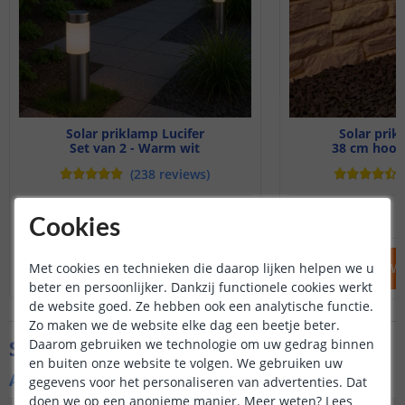
Solar priklamp Lucifer
Solar prik
Set van 2 - Warm wit
38 cm hoog
(
238
reviews
)
29
,
95
OP VOORRAAD
OP VOORRAAD
Cookies
Met cookies en technieken die daarop lijken helpen we u
IN WINKELWAGEN
IN WINKELW
beter en persoonlijker. Dankzij functionele cookies werkt
de website goed. Ze hebben ook een analytische functie.
Zo maken we de website elke dag een beetje beter.
Specificaties
Daarom gebruiken we technologie om uw gedrag binnen
en buiten onze website te volgen. We gebruiken uw
Algemene kenmerken
gegevens voor het personaliseren van advertenties. Dat
doen we op een anonieme manier.
Meer weten?
Lees