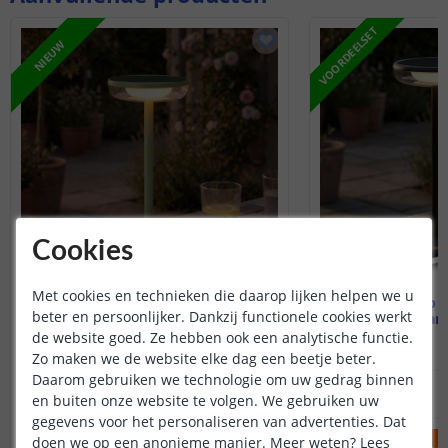
VOORDEELSET
NIEUW
Cookies
Met cookies en technieken die daarop lijken helpen we u
Tafellamp USB-C touch
Tafellamp 
beter en persoonlijker. Dankzij functionele cookies werkt
VITA groen
VITA zwart 
de website goed. Ze hebben ook een analytische functie.
Zo maken we de website elke dag een beetje beter.
Daarom gebruiken we technologie om uw gedrag binnen
14
,
95
29
,
95
OP VOORRAAD
OP VOORRAAD
en buiten onze website te volgen. We gebruiken uw
gegevens voor het personaliseren van advertenties. Dat
doen we op een anonieme manier.
Meer weten?
Lees