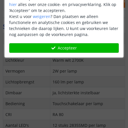
IN WINKELWAGEN
IN WINKELW
hier
alles over onze cookie- en privacyverklaring. Klik op
'Accepteer' om te accepteren.
Kiest u voor
weigeren
?
Dan plaatsen we alleen
functionele en analytische cookies en gebruiken we
Specificaties
technieken die daarop lijken. U kunt uw voorkeuren later
nog aanpassen op de voorkeuren pagina.
Aantal stuks
2 tafellampen
Accepteer
Kleur
Groen
Lichtkleur
Warm wit 2700K
Vermogen
2W per lamp
Lichtopbrengst
160 lm per lamp
Dimbaar
Ja, lichtsterkte instelbaar
Bediening
Touchschakelaar per lamp
CRI
RA 80
Aantal LED's
12 stuks 2835SMD per lamp