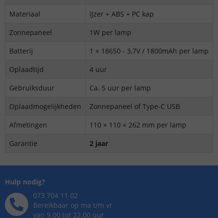
Materiaal
IJzer + ABS + PC kap
Zonnepaneel
1W per lamp
Batterij
1 × 18650 - 3,7V / 1800mAh per lamp
Oplaadtijd
4 uur
Gebruiksduur
Ca. 5 uur per lamp
Oplaadmogelijkheden
Zonnepaneel of Type-C USB
Afmetingen
110 × 110 × 262 mm per lamp
Garantie
2 jaar
Hulp nodig?
073 704 11 02
Bereikbaar op ma t/m vr
van 9.00 tot 22.00 uur