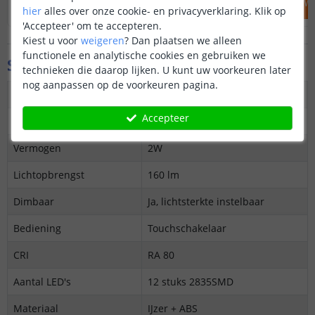
IN WINKELWAGEN
IN WINKELW
hier
alles over onze cookie- en privacyverklaring. Klik op
'Accepteer' om te accepteren.
Kiest u voor
weigeren
?
Dan plaatsen we alleen
functionele en analytische cookies en gebruiken we
Specificaties
technieken die daarop lijken. U kunt uw voorkeuren later
nog aanpassen op de voorkeuren pagina.
Kleur
Groen
Accepteer
Lichtkleur
Warm wit 2700K
Vermogen
2W
Lichtopbrengst
160 lm
Dimbaar
Ja, lichtsterkte instelbaar
Bediening
Touchschakelaar
CRI
RA 80
Aantal LED's
12 stuks 2835SMD
Materiaal
IJzer + ABS