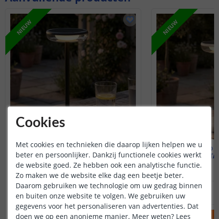
NIEUW
NIEUW
Cookies
Met cookies en technieken die daarop lijken helpen we u
Tafellamp USB-C touch
Tafellamp 
beter en persoonlijker. Dankzij functionele cookies werkt
VITA zwart
VITA
de website goed. Ze hebben ook een analytische functie.
Zo maken we de website elke dag een beetje beter.
Daarom gebruiken we technologie om uw gedrag binnen
14
,
95
29
,
95
OP VOORRAAD
OP VOORRAAD
en buiten onze website te volgen. We gebruiken uw
gegevens voor het personaliseren van advertenties. Dat
doen we op een anonieme manier.
Meer weten?
Lees