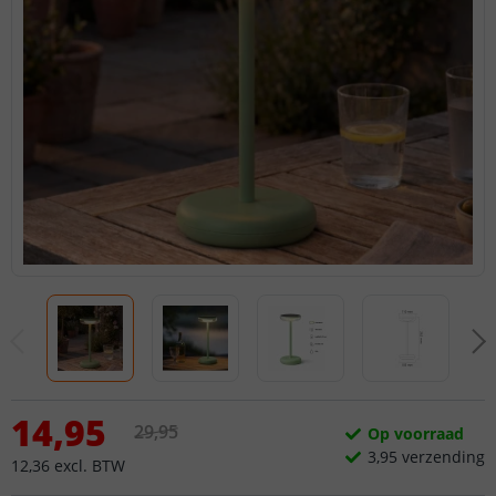
14
,
95
29
,
95
Op voorraad
3,
95
verzending
12
,
36
excl.
BTW