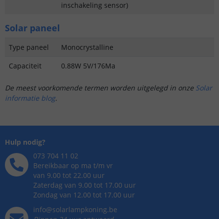
inschakeling sensor)
Solar paneel
Type paneel
Monocrystalline
Capaciteit
0.88W 5V/176Ma
De meest voorkomende termen worden uitgelegd in onze
Solar
informatie blog
.
Hulp nodig?
073 704 11 02
Bereikbaar op ma t/m vr
van 9.00 tot 22.00 uur
Zaterdag van 9.00 tot 17.00 uur
Zondag van 12.00 tot 17.00 uur
info@solarlampkoning.be