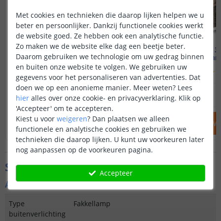
Met cookies en technieken die daarop lijken helpen we u
beter en persoonlijker. Dankzij functionele cookies werkt
de website goed. Ze hebben ook een analytische functie.
Zo maken we de website elke dag een beetje beter.
Voordeelset 2 stuks | Fakkel
Voordeelset 3 
Daarom gebruiken we technologie om uw gedrag binnen
Warm wit
Warm
en buiten onze website te volgen. We gebruiken uw
(
441
reviews
)
(
gegevens voor het personaliseren van advertenties. Dat
doen we op een anonieme manier.
Meer weten?
Lees
32
,
50
39
,
90
OP VOORRAAD
OP VOORRAAD
hier
alles over onze cookie- en privacyverklaring. Klik op
'Accepteer' om te accepteren.
Kiest u voor
weigeren
?
Dan plaatsen we alleen
IN WINKELWAGEN
IN WINKELW
functionele en analytische cookies en gebruiken we
technieken die daarop lijken. U kunt uw voorkeuren later
nog aanpassen op de voorkeuren pagina.
Specificaties
Accepteer
Algemene kenmerken
Type
Fakkellamp
buitenverlichting