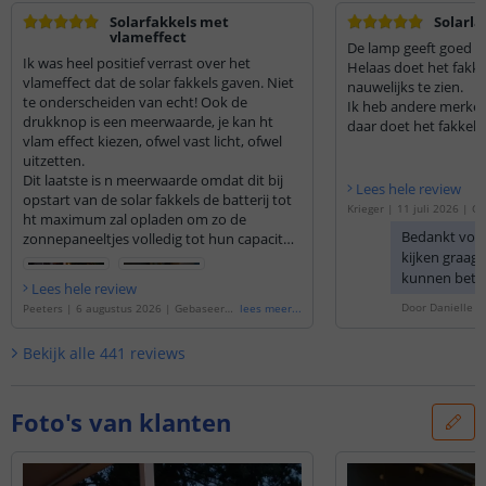
Solarfakkels met
Solarla
vlameffect
De lamp geeft goed lic
Ik was heel positief verrast over het
Helaas doet het fakkel
vlameffect dat de solar fakkels gaven. Niet
nauwelijks te zien.
te onderscheiden van echt! Ook de
Ik heb andere merken
drukknop is een meerwaarde, je kan ht
daar doet het fakkel e
vlam effect kiezen, ofwel vast licht, ofwel
Twee zitten nog in de
uitzetten.
zijn weet ik niet.
Dit laatste is n meerwaarde omdat dit bij
Lees hele review
opstart van de solar fakkels de batterij tot
Krieger
|
11 juli 2026
|
Ge
ht maximum zal opladen om zo de
'
Solarlamp Fakkel | met vl
Bedankt voo
zonnepaneeltjes volledig tot hun capaciteit
rdeelset van 4 stuks
'
kijken graag 
te benutten. Ik heb deze uitgeschakeld bij
opstart en 24u laten opladen waardoor
kunnen bete
Lees hele review
deze nu prachtig branden bij avond. Geeft
Door
Danielle
o
Peeters
|
6 augustus 2026
|
Gebaseerd
lees meer
...
een prachtige Arabische sfeer. Ook de
op de
'
Solarlamp Fakkel | Met vlameffect
extra gadgets zoals vijzen etc...zijn ideaal
| Voordeelset van 3 stuks
'
Bekijk alle
441
reviews
om te kiezen hoe of waar je de solar fakkels
wil installeren bv in zachte grond, aan
muur/wand, vastboren op verharde grond
etc...ook zit er n duidelijke
Foto's van klanten
gebruiksaanwijzing bij.
Ik ben heel blij met mijn aankoop en
daarom had ik er al extra bij besteld!