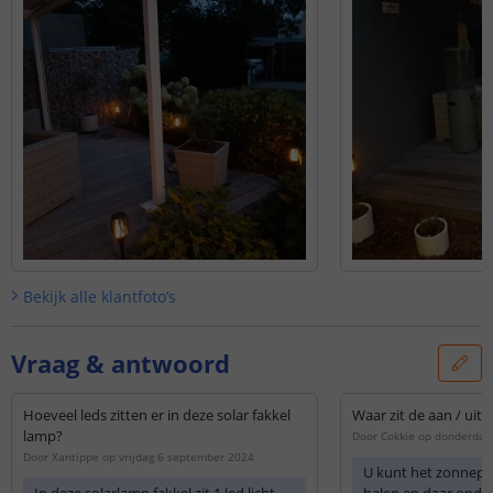
Bekijk alle
klantfoto’s
Vraag & antwoord
Hoeveel leds zitten er in deze solar fakkel
Waar zit de aan / uit
lamp?
Door
Cokkie
op
donderdag 
Door
Xantippe
op
vrijdag 6 september 2024
U kunt het zonnepa
In deze solarlamp fakkel zit 1 led licht.
halen en daar onder 