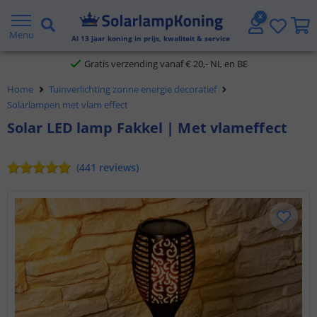
2 jaar garantie
Menu
Al
13
jaar koning in prijs, kwaliteit & service
Gratis verzending vanaf € 20,- NL en BE
Klantbeoordeling 9.1
Home
Tuinverlichting zonne energie decoratief
Solarlampen met vlam effect
Voor 23:45 uur besteld,
morgen in huis
Solar LED lamp Fakkel | Met vlameffect
(
441
reviews
)