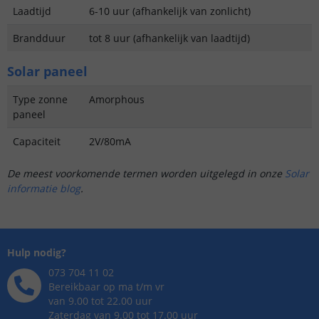
Laadtijd
6-10 uur (afhankelijk van zonlicht)
Brandduur
tot 8 uur (afhankelijk van laadtijd)
Solar paneel
Type zonne
Amorphous
paneel
Capaciteit
2V/80mA
De meest voorkomende termen worden uitgelegd in onze
Solar
informatie blog
.
Hulp nodig?
073 704 11 02
Bereikbaar op ma t/m vr
van 9.00 tot 22.00 uur
Zaterdag van 9.00 tot 17.00 uur