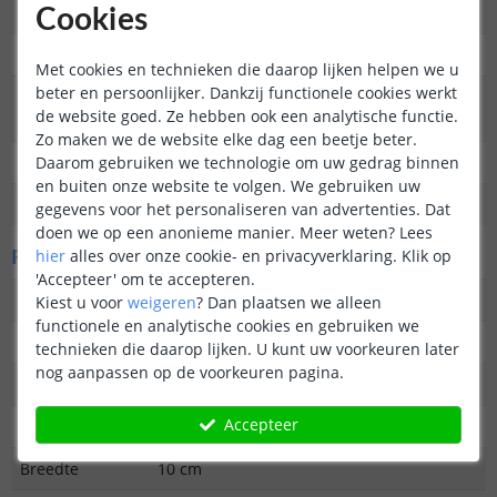
buitenverlichting
Cookies
Functie
Decoratief
Met cookies en technieken die daarop lijken helpen we u
beter en persoonlijker. Dankzij functionele cookies werkt
Aantal lampen in
4
de website goed. Ze hebben ook een analytische functie.
set
Zo maken we de website elke dag een beetje beter.
Daarom gebruiken we technologie om uw gedrag binnen
IP waarde
IP44 (Geschikt voor buiten)
en buiten onze website te volgen. We gebruiken uw
Garantie
2 jaar
gegevens voor het personaliseren van advertenties. Dat
doen we op een anonieme manier.
Meer weten?
Lees
Fysieke kenmerken
hier
alles over onze cookie- en privacyverklaring. Klik op
'Accepteer' om te accepteren.
Vormgeving/stijl
Tijdloos
Kiest u voor
weigeren
?
Dan plaatsen we alleen
functionele en analytische cookies en gebruiken we
Materiaal
Plastic
technieken die daarop lijken. U kunt uw voorkeuren later
nog aanpassen op de voorkeuren pagina.
Kleur
Zwart
Accepteer
Hoogte
37.5 cm
Breedte
10 cm