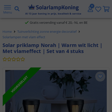
2 jaar garantie
Menu
Al
13
jaar koning in prijs, kwaliteit & service
Gratis verzending vanaf € 20,- NL en BE
Klantbeoordeling 9.1
Home
Tuinverlichting zonne energie decoratief
Solarlampen met vlam effect
Voor 23:45 uur besteld,
morgen in huis
Solar priklamp Norah | Warm wit licht |
Met vlameffect | Set van 4 stuks
VOORDEELSET