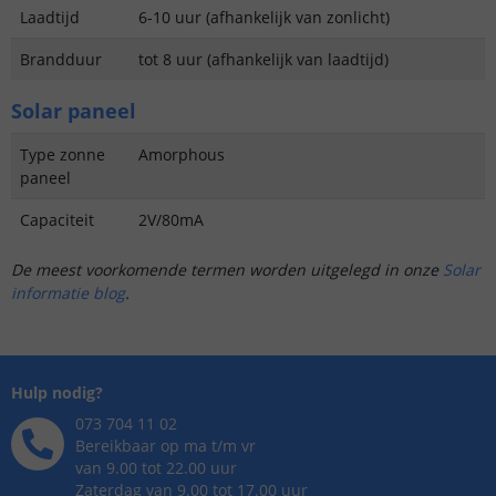
Laadtijd
6-10 uur (afhankelijk van zonlicht)
Brandduur
tot 8 uur (afhankelijk van laadtijd)
Solar paneel
Type zonne
Amorphous
paneel
Capaciteit
2V/80mA
De meest voorkomende termen worden uitgelegd in onze
Solar
informatie blog
.
Hulp nodig?
073 704 11 02
Bereikbaar op ma t/m vr
van 9.00 tot 22.00 uur
Zaterdag van 9.00 tot 17.00 uur