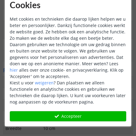
buitenverlichting
Cookies
Functie
Decoratief
Met cookies en technieken die daarop lijken helpen we u
beter en persoonlijker. Dankzij functionele cookies werkt
Aantal lampen in
2
de website goed. Ze hebben ook een analytische functie.
set
Zo maken we de website elke dag een beetje beter.
Daarom gebruiken we technologie om uw gedrag binnen
IP waarde
IP44 (Geschikt voor buiten)
en buiten onze website te volgen. We gebruiken uw
Garantie
2 jaar
gegevens voor het personaliseren van advertenties. Dat
doen we op een anonieme manier.
Meer weten?
Lees
Fysieke kenmerken
hier
alles over onze cookie- en privacyverklaring. Klik op
'Accepteer' om te accepteren.
Vormgeving/stijl
Tijdloos
Kiest u voor
weigeren
?
Dan plaatsen we alleen
functionele en analytische cookies en gebruiken we
Materiaal
Plastic
technieken die daarop lijken. U kunt uw voorkeuren later
nog aanpassen op de voorkeuren pagina.
Kleur
Zwart
Accepteer
Hoogte
37.5 cm
Breedte
10 cm