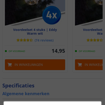
Voordeelset 4 stuks | Eddy
Voordeelset 8
Warm wit
Warm
(
74
reviews
)
14
,
95
OP VOORRAAD
OP VOORRAAD
IN WINKELWAGEN
IN WINKELW
Specificaties
Algemene kenmerken
Type
Priklamp