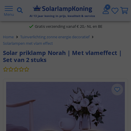
2 jaar garantie
Menu
Al
13
jaar koning in prijs, kwaliteit & service
Gratis verzending vanaf € 20,- NL en BE
Klantbeoordeling 9.1
Home
Tuinverlichting zonne energie decoratief
Solarlampen met vlam effect
Voor 23:45 uur besteld,
morgen in huis
Solar priklamp Norah | Met vlameffect |
Set van 2 stuks