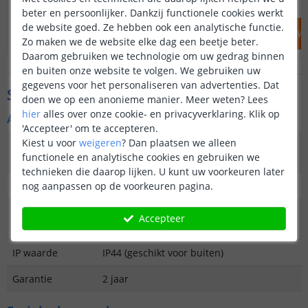
beter en persoonlijker. Dankzij functionele cookies werkt
de website goed. Ze hebben ook een analytische functie.
IN WINKELWAGEN
IN WINKELW
Zo maken we de website elke dag een beetje beter.
Daarom gebruiken we technologie om uw gedrag binnen
en buiten onze website te volgen. We gebruiken uw
gegevens voor het personaliseren van advertenties. Dat
Specificaties
doen we op een anonieme manier.
Meer weten?
Lees
hier
alles over onze cookie- en privacyverklaring. Klik op
Algemene kenmerken
'Accepteer' om te accepteren.
Kiest u voor
weigeren
?
Dan plaatsen we alleen
Type
Staande lamp of hanglamp
functionele en analytische cookies en gebruiken we
buitenverlichting
technieken die daarop lijken. U kunt uw voorkeuren later
nog aanpassen op de voorkeuren pagina.
Functie
Decoratief
Aantal lampen in
3
Accepteer
set
IP waarde
IP44 (geschikt voor buiten)
Garantie
2 jaar