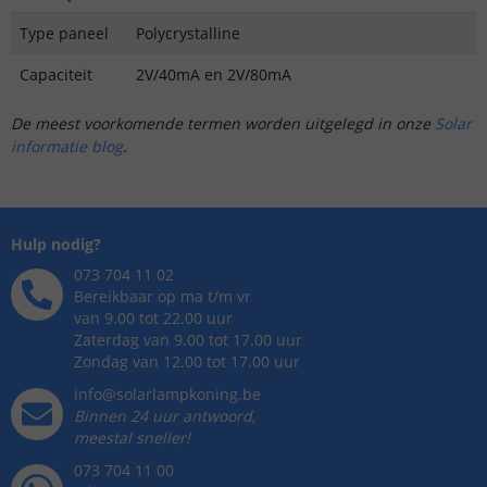
Type paneel
Polycrystalline
Capaciteit
2V/40mA en 2V/80mA
De meest voorkomende termen worden uitgelegd in onze
Solar
informatie blog
.
Hulp nodig?
073 704 11 02
Bereikbaar op ma t/m vr
van 9.00 tot 22.00 uur
Zaterdag van 9.00 tot 17.00 uur
Zondag van 12.00 tot 17.00 uur
info@solarlampkoning.be
Binnen 24 uur antwoord,
meestal sneller!
073 704 11 00