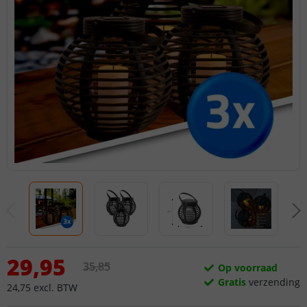
29
,
95
35
,
85
Op voorraad
Gratis
verzending
24
,
75
excl.
BTW