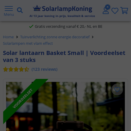
2 jaar garantie
Menu
Gratis verzending vanaf € 20,- NL en BE
Al
13
jaar koning in prijs, kwaliteit & service
Klantbeoordeling 9.1
Home
Tuinverlichting zonne energie decoratief
Voor 23:45 uur besteld,
morgen in huis
Solarlampen met vlam effect
Solar lantaarn Basket Small | Voordeelset
van 3 stuks
(
123
reviews
)
VOORDEELSET