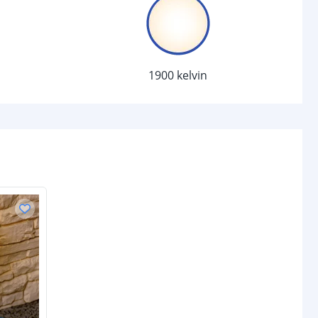
chakelaar
r
Ja
1900 kelvin
sor
Nee
-
d (max)
-
-
/uit
Ja
anden
3
Lithium 18650
2200 Mah