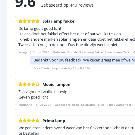
9.6
Gebaseerd op
440
reviews
Solarlamp fakkel
De lamp geeft goed licht .
Helaas doet het fakkel effect het niet of nauwelijks te zien.
Ik heb andere merken solar lampen en daar doet het fakkel effect
Twee zitten nog in de doos. Dus hoe die zijn weet ik niet.
Krieger
|
11 juli 2026
|
Gebaseerd op de
'
Solarlamp Fakkel | met vlameffect | V
Bedankt voor uw feedback. We kijken graag mee of we hi
Door
Danielle
op
maandag 13 juli 2026
Mooie lampen
Zijn v goede kwaliteit stevig
Geven goed licht
Marianne
|
4 juli 2026
|
Gebaseerd op de
'
Solarlamp Fakkel | met vlameffect | 
Prima lamp
We genieten iedere avond weer van het flakkerende licht in de 
te bestellen