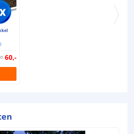
jen
1
8-12 uur (afhankelijk van zonlicht)
tot 15 uur (afhankelijk van laadtijd
kkel
en inschakeling sensor)
)
l
60
,
-
80
Monocrystalline
0.88W 5V/176Ma
omende termen worden uitgelegd in onze
Solar informatie
ten