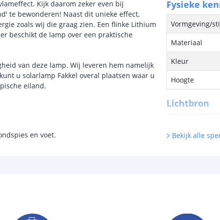
Fysieke ke
vlameffect. Kijk daarom zeker even bij
nd' te bewonderen! Naast dit unieke effect,
Vormgeving/sti
ie zoals wij die graag zien. Een flinke Lithium
der beschikt de lamp over een praktische
Materiaal
Kleur
igheid van deze lamp. Wij leveren hem namelijk
unt u solarlamp Fakkel overal plaatsen waar u
Hoogte
pische eiland.
Lichtbron
Inclusief licht
ondspies en voet.
Bekijk alle spec
Type LED
Hoeveelheid li
Vergelijkbaar 
Kleur licht
Aantal LEDS