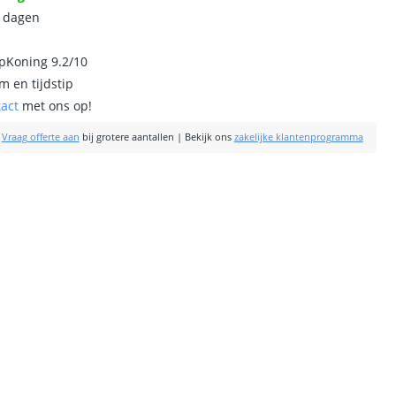
0 dagen
ipKoning 9.2/10
m en tijdstip
tact
met ons op!
|
Vraag offerte aan
bij grotere aantallen
|
Bekijk ons
zakelijke klantenprogramma