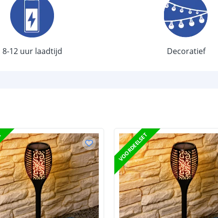
Sensor en s
Schemersenso
8-12 uur laadtijd
Decoratief
Bewegingssen
Uitschakeltijd
Detectieafstan
Detectiehoek
Schakelaar aan
T
VOORDEELSET
Aantal lichtst
Batterij
Type batterij
Capaciteit