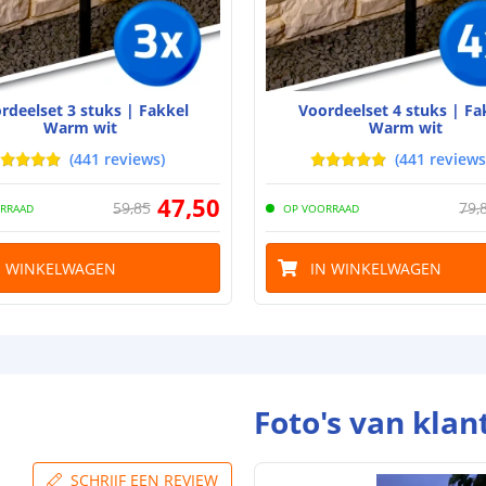
Aantal batteri
Laadtijd
Brandduur
rdeelset 3 stuks | Fakkel
Voordeelset 4 stuks | Fa
Warm wit
Warm wit
(
441
reviews
)
(
441
reviews
Solar panee
47
,
50
59
,
85
79
,
RRAAD
OP VOORRAAD
Type paneel
Capaciteit
N WINKELWAGEN
IN WINKELWAGEN
De meest voork
blog
.
Foto's van klan
SCHRIJF EEN REVIEW