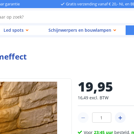
aar garantie
Gratis verzending vanaf € 20,- NL en B
Led spots
Schijnwerpers en bouwlampen
meffect
19
,
95
16
,
49
excl.
BTW
Voor
23:45 uur
besteld,