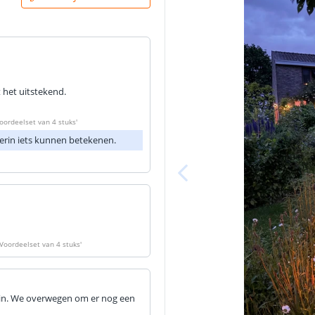
 het uitstekend.
oordeelset van 4 stuks
'
erin iets kunnen betekenen.
Voordeelset van 4 stuks
'
tuin. We overwegen om er nog een