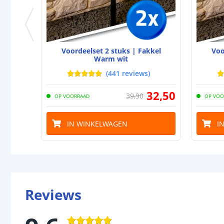
Voordeelset 2 stuks | Fakkel
Voo
Warm wit
(
441
reviews
)
32
,
50
39
,
90
OP VOORRAAD
OP VOO
IN WINKELWAGEN
I
Reviews