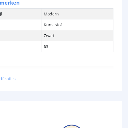
nmerken
jl
Modern
Kunststof
Zwart
63
bron
Ja
ificaties
SMT
cht
100 Lumen
met
10 Watt kaarslamp
Warm wit 1900K
-