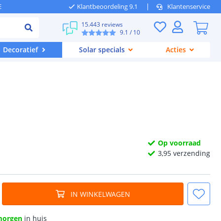
E
Klantbeoordeling 9.1
Klantenservice
15.443 reviews
9.1
/ 10
Decoratief
Solar specials
Acties
Op voorraad
3,
95
verzending
IN WINKELWAGEN
morgen
in huis