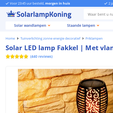
Voor 23:45 uur besteld,
morgen in huis
2 j
Solar wandlampen
Staande lampen
Home
Tuinverlichting zonne energie decoratief
Priklampen
Solar LED lamp Fakkel | Met vla
(
440
reviews
)