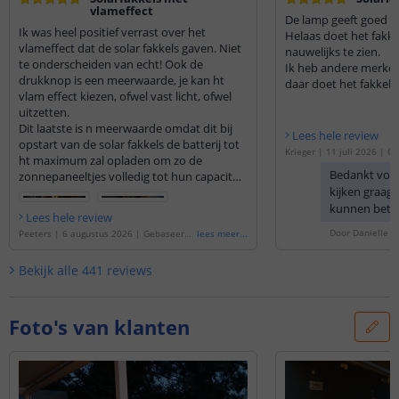
vlameffect
De lamp geeft goed lic
Ik was heel positief verrast over het
Helaas doet het fakkel
vlameffect dat de solar fakkels gaven. Niet
nauwelijks te zien.
te onderscheiden van echt! Ook de
Ik heb andere merken
drukknop is een meerwaarde, je kan ht
daar doet het fakkel e
vlam effect kiezen, ofwel vast licht, ofwel
Twee zitten nog in de
uitzetten.
zijn weet ik niet.
Dit laatste is n meerwaarde omdat dit bij
Lees hele review
opstart van de solar fakkels de batterij tot
Krieger
|
11 juli 2026
|
Ge
ht maximum zal opladen om zo de
'
Solarlamp Fakkel | met vl
Bedankt voo
zonnepaneeltjes volledig tot hun capaciteit
rdeelset van 4 stuks
'
kijken graag 
te benutten. Ik heb deze uitgeschakeld bij
opstart en 24u laten opladen waardoor
kunnen bete
Lees hele review
deze nu prachtig branden bij avond. Geeft
Door
Danielle
o
Peeters
|
6 augustus 2026
|
Gebaseerd
lees meer
...
een prachtige Arabische sfeer. Ook de
op de
'
Solarlamp Fakkel | Met vlameffect
extra gadgets zoals vijzen etc...zijn ideaal
| Voordeelset van 3 stuks
'
Bekijk alle
441
reviews
om te kiezen hoe of waar je de solar fakkels
wil installeren bv in zachte grond, aan
muur/wand, vastboren op verharde grond
etc...ook zit er n duidelijke
Foto's van klanten
gebruiksaanwijzing bij.
Ik ben heel blij met mijn aankoop en
daarom had ik er al extra bij besteld!