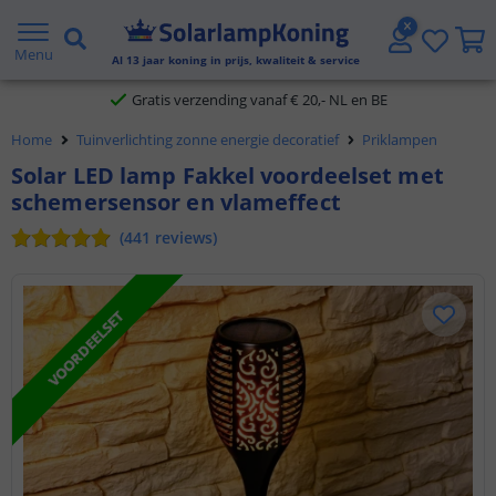
2 jaar garantie
Menu
Al
13
jaar koning in prijs, kwaliteit & service
Gratis verzending vanaf € 20,- NL en BE
Klantbeoordeling 9.1
Home
Tuinverlichting zonne energie decoratief
Priklampen
Voor 23:45 uur besteld,
morgen in huis
Solar LED lamp Fakkel voordeelset met
schemersensor en vlameffect
(
441
reviews
)
VOORDEELSET