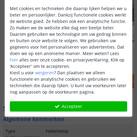
Met cookies en technieken die daarop lijken helpen we u
beter en persoonlijker. Dankzij functionele cookies werkt
de website goed. Ze hebben ook een analytische functie.
Zo maken we de website elke dag een beetje beter.
Daarom gebruiken we technologie om uw gedrag binnen
Solarlamp Fakkel
Voordeelset 3 
en buiten onze website te volgen. We gebruiken uw
Met bewegende vlam
Warm
gegevens voor het personaliseren van advertenties. Dat
(
441
reviews
)
(
doen we op een anonieme manier.
Meer weten?
Lees
hier
alles over onze cookie- en privacyverklaring. Klik op
19
,
95
OP VOORRAAD
OP VOORRAAD
'Accepteer' om te accepteren.
Kiest u voor
weigeren
?
Dan plaatsen we alleen
functionele en analytische cookies en gebruiken we
IN WINKELWAGEN
IN WINKELW
technieken die daarop lijken. U kunt uw voorkeuren later
nog aanpassen op de voorkeuren pagina.
Accepteer
Specificaties
Algemene kenmerken
Type
Fakkellamp