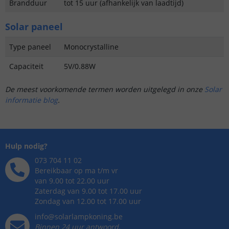
Brandduur
tot 15 uur (afhankelijk van laadtijd)
Solar paneel
Type paneel
Monocrystalline
Capaciteit
5V/0.88W
De meest voorkomende termen worden uitgelegd in onze
Solar
informatie blog
.
Hulp nodig?
073 704 11 02
Bereikbaar op ma t/m vr
van 9.00 tot 22.00 uur
Zaterdag van 9.00 tot 17.00 uur
Zondag van 12.00 tot 17.00 uur
info@solarlampkoning.be
Binnen 24 uur antwoord,