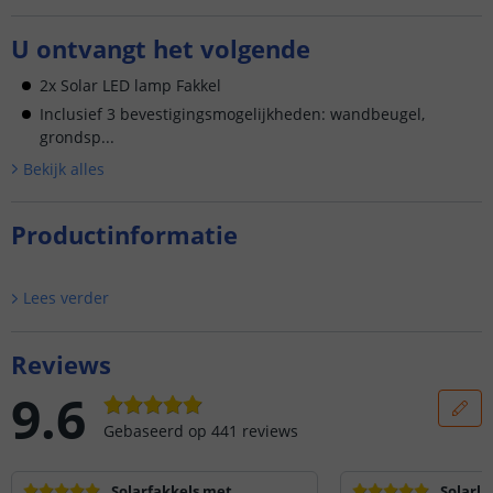
U ontvangt het volgende
2x Solar LED lamp Fakkel
Inclusief 3 bevestigingsmogelijkheden: wandbeugel,
grondsp...
Bekijk alle
s
Productinformatie
Lees verder
Reviews
9.6
Gebaseerd op
441
reviews
Solarfakkels met
Solarla