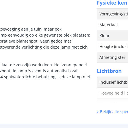
Fysieke ke
Vormgeving/sti
Materiaal
 toevoeging aan je tuin, maar ook
amp eenvoudig op elke gewenste plek plaatsen:
Kleur
ecoratieve plantenpot. Geen gedoe met
Hoogte (inclus
toverende verlichting die deze lamp met zich
Afmeting ster
 laat de zon zijn werk doen. Het zonnepaneel
Lichtbron
 zodat de lamp 's avonds automatisch zal
4 spatwaterdichte behuizing, is deze lamp niet
Inclusief licht
Hoeveelheid li
Vergelijkbaar 
Bekijk alle spec
Kleur licht
Aantal LEDS