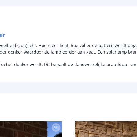
Sensor en s
Schemersenso
er
Bewegingssen
lheid (zon)licht. Hoe meer licht, hoe voller de batterij wordt opge
Uitschakeltijd
rder donker waardoor de lamp eerder aan gaat. Een solarlamp bran
Detectieafstan
dra het donker wordt. Dit bepaalt de daadwerkelijke brandduur va
Detectiehoek
Schakelaar aan
Aantal lichtst
Batterij
Type batterij
Capaciteit