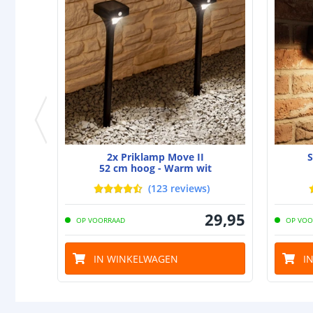
2x Priklamp Move II
S
52 cm hoog - Warm wit
(
123
reviews
)
29
,
95
OP VOORRAAD
OP VOO
IN WINKELWAGEN
I