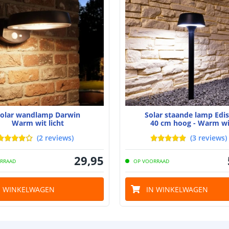
Aantal batteri
Laadtijd
Brandduur
Solar panee
Type zonne pa
Capaciteit
olar wandlamp Darwin
Solar staande lamp Edi
Warm wit licht
40 cm hoog - Warm wi
De meest voork
(
2
reviews
)
(
3
reviews
)
blog
.
29
,
95
RRAAD
OP VOORRAAD
N WINKELWAGEN
IN WINKELWAGEN