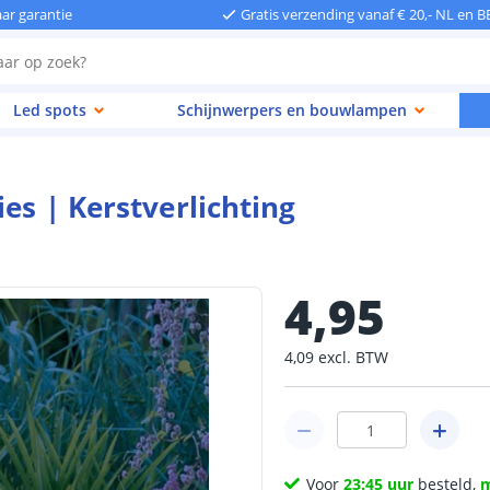
aar garantie
Gratis verzending vanaf € 20,- NL en B
Led spots
Schijnwerpers en bouwlampen
es | Kerstverlichting
4
,
95
4
,
09
excl.
BTW
Voor
23:45 uur
besteld,