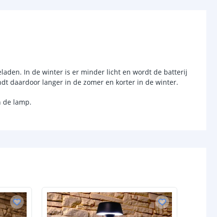
chakelaar
r
Ja
sor
Nee
laden. In de winter is er minder licht en wordt de batterij
-
dt daardoor langer in de zomer en korter in de winter.
d (max)
-
n de lamp.
-
/uit
Ja
anden
-
Ni-MH AAA 1.2V
200 mAh