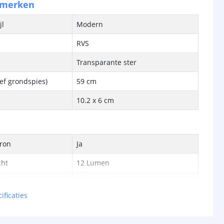
nmerken
jl
Modern
RVS
Transparante ster
ief grondspies)
59 cm
10.2 x 6 cm
bron
Ja
cht
12 Lumen
met
Sfeerlicht
ificaties
Koud wit (6500K)
1