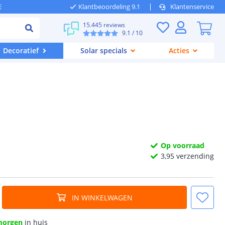
E
Klantbeoordeling 9.1
Klantenservice
15.445 reviews
9.1
/ 10
Decoratief
Solar specials
Acties
Op voorraad
3,
95
verzending
IN WINKELWAGEN
morgen
in huis