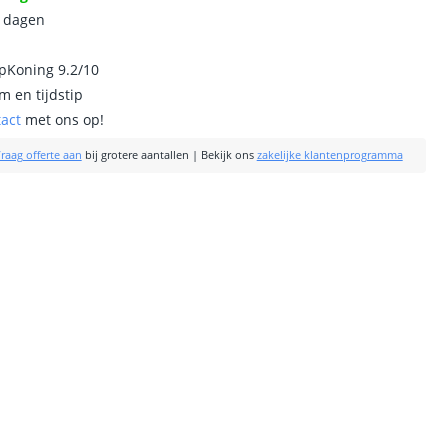
0 dagen
ipKoning 9.2/10
m en tijdstip
tact
met ons op!
raag offerte aan
bij grotere aantallen
|
Bekijk ons
zakelijke klantenprogramma