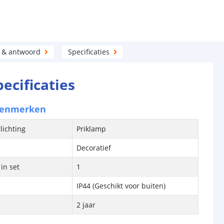
 & antwoord
Specificaties
pecificaties
kenmerken
lichting
Priklamp
Decoratief
in set
1
IP44 (Geschikt voor buiten)
2 jaar