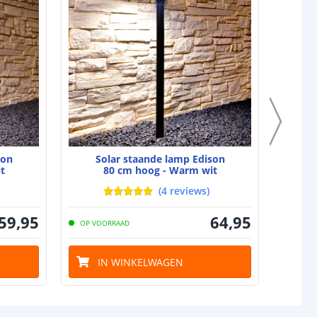
jen
1
6-10 uur (afhankelijk van zonlicht)
tot 6 uur (afhankelijk van laadtijd)
l
neel
Amorphous
0,9W
son
Solar staande lamp Edison
t
80 cm hoog - Warm wit
omende termen worden uitgelegd in onze
Solar informatie
(
4
reviews
)
59
,
95
64
,
95
OP VOORRAAD
OP VO
IN WINKELWAGEN
I