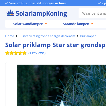
Voor 23:45 uur besteld,
morgen in huis
2 j
Solar wandlampen
Staande lampen
Home
Tuinverlichting zonne energie decoratief
Priklampen
Solar priklamp Star ster grondspi
(
1
reviews
)