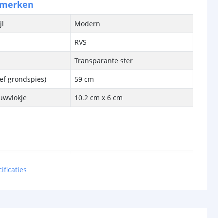
nmerken
jl
Modern
RVS
Transparante ster
ief grondspies)
59 cm
uwvlokje
10.2 cm x 6 cm
bron
Ja
ificaties
cht
12 Lumen
met
Sfeerlicht
Koud wit (6500K)