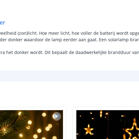
Aantal LEDS
er
Sensor en s
lheid (zon)licht. Hoe meer licht, hoe voller de batterij wordt opge
Schemersenso
rder donker waardoor de lamp eerder aan gaat. Een solarlamp bran
Bewegingssen
dra het donker wordt. Dit bepaalt de daadwerkelijke brandduur va
Uitschakeltijd
Detectieafstan
Detectiehoek
Schakelaar aan
Aantal lichtst
Batterij
Type batterij