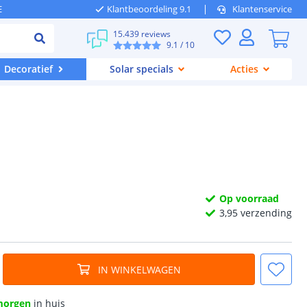
E
Klantbeoordeling 9.1
Klantenservice
15.439 reviews
9.1
/ 10
Decoratief
Solar specials
Acties
Op voorraad
3,
95
verzending
IN WINKELWAGEN
morgen
in huis