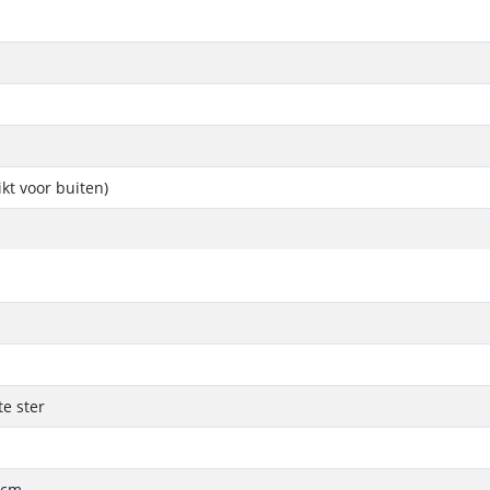
ikt voor buiten)
e ster
 cm