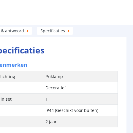
 & antwoord
Specificaties
pecificaties
kenmerken
lichting
Priklamp
Decoratief
in set
1
IP44 (Geschikt voor buiten)
2 jaar