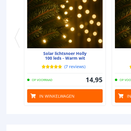
Solar lichtsnoer Holly
100 leds - Warm wit
(
7
reviews
)
14
,
95
OP VOORRAAD
OP VOO
IN WINKELWAGEN
I