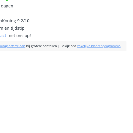
0 dagen
ipKoning 9.2/10
m en tijdstip
tact
met ons op!
Vraag offerte aan
bij grotere aantallen
|
Bekijk ons
zakelijke klantenprogramma