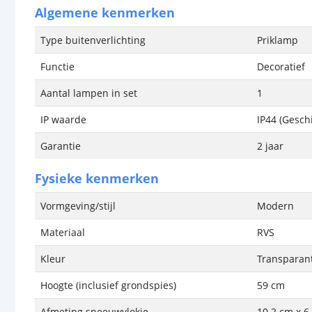
Algemene kenmerken
Type buitenverlichting
Priklamp
Functie
Decoratief
Aantal lampen in set
1
IP waarde
IP44 (Gesch
Garantie
2 jaar
Fysieke kenmerken
Vormgeving/stijl
Modern
Materiaal
RVS
Kleur
Transparant
Hoogte (inclusief grondspies)
59 cm
Afmeting sneeuwvlokje
10.2 cm x 6