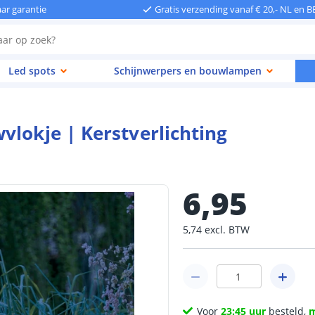
aar garantie
Gratis verzending vanaf € 20,- NL en B
Led spots
Schijnwerpers en bouwlampen
vlokje | Kerstverlichting
6
,
95
5
,
74
excl.
BTW
Voor
23:45 uur
besteld,