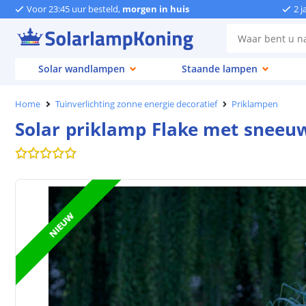
Voor 23:45 uur besteld,
morgen in huis
2 j
Solar wandlampen
Staande lampen
Home
Tuinverlichting zonne energie decoratief
Priklampen
Solar priklamp Flake met sneeuw
NIEUW