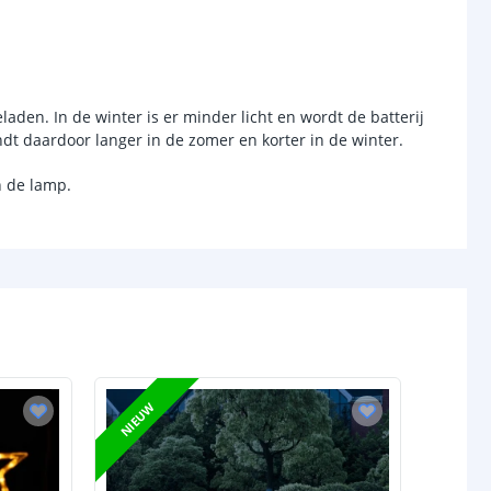
1
chakelaar
laden. In de winter is er minder licht en wordt de batterij
r
Ja
dt daardoor langer in de zomer en korter in de winter.
sor
Nee
n de lamp.
-
d (max)
-
-
/uit
Ja
anden
-
NIEUW
Ni-MH AAA 1.2V