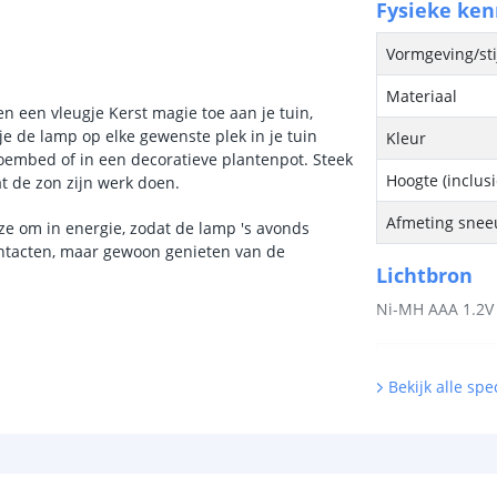
Fysieke ke
Vormgeving/sti
Materiaal
n een vleugje Kerst magie toe aan je tuin,
e de lamp op elke gewenste plek in je tuin
Kleur
bloembed of in een decoratieve plantenpot. Steek
Hoogte (inclus
t de zon zijn werk doen.
Afmeting snee
e om in energie, zodat de lamp 's avonds
ontacten, maar gewoon genieten van de
Lichtbron
Ni-MH AAA 1.2V
Inclusief licht
Bekijk alle spec
Hoeveelheid li
Vergelijkbaar 
Kleur licht