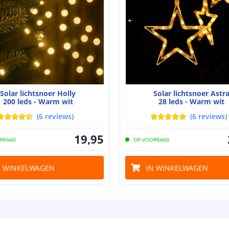
Capaciteit
Aantal batteri
Laadtijd
Brandduur
Solar lichtsnoer Holly
Solar lichtsnoer Astr
Solar panee
200 leds - Warm wit
28 leds - Warm wit
Type zonne pa
(
6
reviews
)
(
6
reviews
)
Capaciteit
19
,
95
RRAAD
OP VOORRAAD
De meest voork
N WINKELWAGEN
IN WINKELWAGEN
blog
.