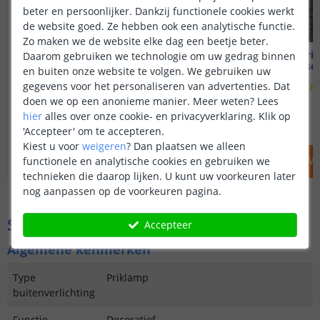
beter en persoonlijker. Dankzij functionele cookies werkt
de website goed. Ze hebben ook een analytische functie.
Zo maken we de website elke dag een beetje beter.
Solar priklamp Lucifer
2x Solar pri
Daarom gebruiken we technologie om uw gedrag binnen
Set van 2 - Warm wit
Voordeelset
en buiten onze website te volgen. We gebruiken uw
gegevens voor het personaliseren van advertenties. Dat
(
238
reviews
)
doen we op een anonieme manier.
Meer weten?
Lees
29
,
95
hier
alles over onze cookie- en privacyverklaring. Klik op
OP VOORRAAD
OP VOORRAAD
'Accepteer' om te accepteren.
Kiest u voor
weigeren
?
Dan plaatsen we alleen
functionele en analytische cookies en gebruiken we
IN WINKELWAGEN
IN WINKELW
technieken die daarop lijken. U kunt uw voorkeuren later
nog aanpassen op de voorkeuren pagina.
Specificaties
Accepteer
Algemene kenmerken
Type
Priklamp
buitenverlichting
Functie
Decoratief