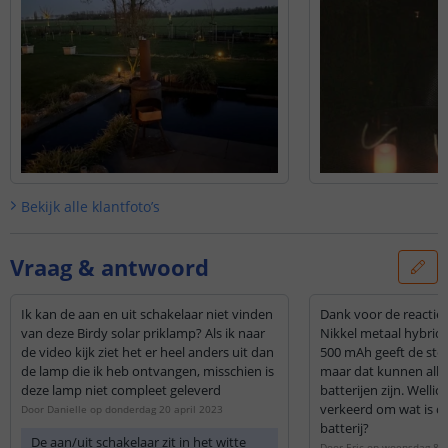
onze klantenservice.
Bekijk alle
klantfoto’s
Vraag & antwoord
Ik kan de aan en uit schakelaar niet vinden
Dank voor de reactie
van deze Birdy solar priklamp? Als ik naar
Nikkel metaal hybrid
de video kijk ziet het er heel anders uit dan
500 mAh geeft de sterk
de lamp die ik heb ontvangen, misschien is
maar dat kunnen alle
deze lamp niet compleet geleverd
batterijen zijn. Welli
verkeerd om wat is d
Door
Danielle
op
donderdag 20 april 2023
batterij?
De aan/uit schakelaar zit in het witte
Door
Eric
op
woensdag 8 a