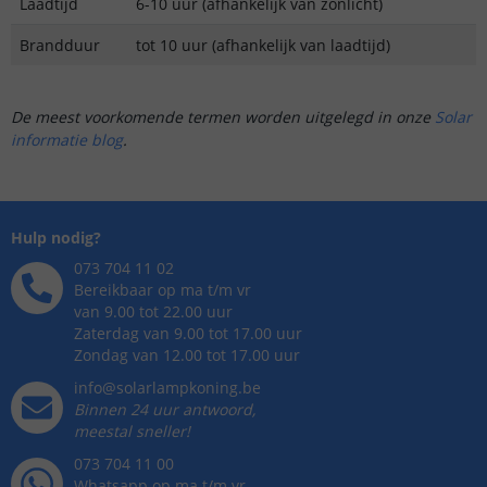
Laadtijd
6-10 uur (afhankelijk van zonlicht)
Brandduur
tot 10 uur (afhankelijk van laadtijd)
De meest voorkomende termen worden uitgelegd in onze
Solar
informatie blog
.
Hulp nodig?
073 704 11 02
Bereikbaar op ma t/m vr
van 9.00 tot 22.00 uur
Zaterdag van 9.00 tot 17.00 uur
Zondag van 12.00 tot 17.00 uur
info@solarlampkoning.be
Binnen 24 uur antwoord,
meestal sneller!
073 704 11 00
Whatsapp op ma t/m vr