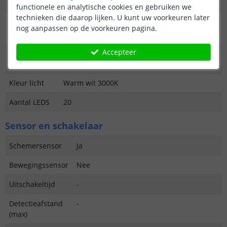
lichtbron
functionele en analytische cookies en gebruiken we
technieken die daarop lijken. U kunt uw voorkeuren later
Hoeveelheid
12 Lumen
nog aanpassen op de voorkeuren pagina.
licht
Accepteer
Vergelijkbaar
Sfeerlicht
met
Kleur licht
Warm wit 3000K
Aantal LEDS
20
Sensor en schakelaar
Schemersensor
Ja
Bewegingssensor
Nee
Uitschakeltijd
-
Detectieafstand
-
(max)