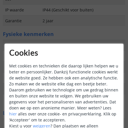
IP waarde
IP44 (Geschikt voor buiten)
Garantie
2 jaar
Fysieke kenmerken
Vormgeving/stijl
Tijdloos
Cookies
Materiaal
Glas
Met cookies en technieken die daarop lijken helpen we u
Kleur
Transparant
beter en persoonlijker. Dankzij functionele cookies werkt
de website goed. Ze hebben ook een analytische functie.
Hoogte
8,5 cm
Zo maken we de website elke dag een beetje beter.
Breedte
10 cm
Daarom gebruiken we technologie om uw gedrag binnen
en buiten onze website te volgen. We gebruiken uw
Lengte
10 cm
gegevens voor het personaliseren van advertenties. Dat
doen we op een anonieme manier.
Meer weten?
Lees
Lichtbron
hier
alles over onze cookie- en privacyverklaring. Klik op
'Accepteer' om te accepteren.
Inclusief
Ja
Kiest u voor
weigeren
?
Dan plaatsen we alleen