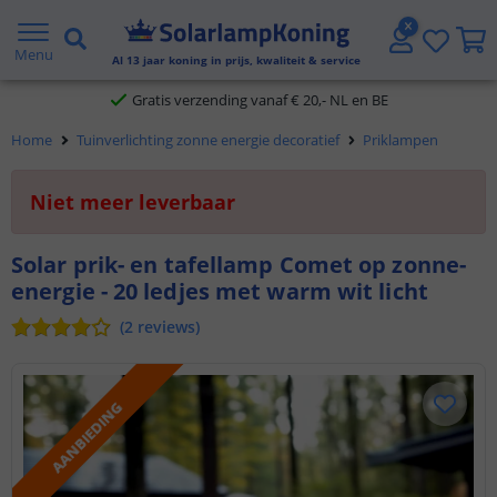
2 jaar garantie
Menu
Al
13
jaar koning in prijs, kwaliteit & service
Gratis verzending vanaf € 20,- NL en BE
Home
Tuinverlichting zonne energie decoratief
Priklampen
Klantbeoordeling 9.1
Niet meer leverbaar
Voor 23:45 uur besteld,
morgen in huis
Solar prik- en tafellamp Comet op zonne-
energie - 20 ledjes met warm wit licht
(
2
reviews
)
AANBIEDING