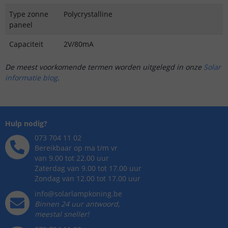
Type zonne
Polycrystalline
paneel
Capaciteit
2V/80mA
De meest voorkomende termen worden uitgelegd in onze
Solar
informatie blog
.
Hulp nodig?
073 704 11 02
Bereikbaar op ma t/m vr
van 9.00 tot 22.00 uur
Zaterdag van 9.00 tot 17.00 uur
Zondag van 12.00 tot 17.00 uur
info@solarlampkoning.be
Binnen 24 uur antwoord,
meestal sneller!