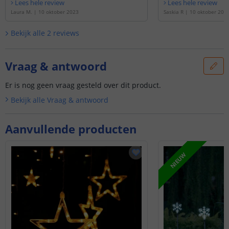
Lees hele review
Lees hele review
Laura M.
|
10 oktober 2023
Saskia R
|
10 oktober 202
Bekijk alle
2
reviews
Vraag & antwoord
Er is nog geen vraag gesteld over dit product.
Bekijk alle
Vraag & antwoord
Aanvullende producten
NIEUW