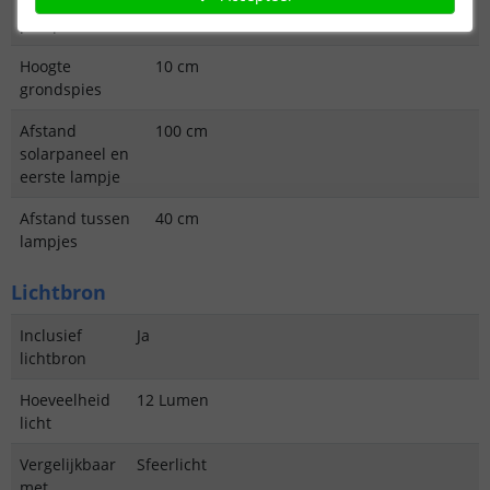
Hoogte
11 cm
pompoen
Hoogte
10 cm
grondspies
Afstand
100 cm
solarpaneel en
eerste lampje
Afstand tussen
40 cm
lampjes
Lichtbron
Inclusief
Ja
lichtbron
Hoeveelheid
12 Lumen
licht
Vergelijkbaar
Sfeerlicht
met