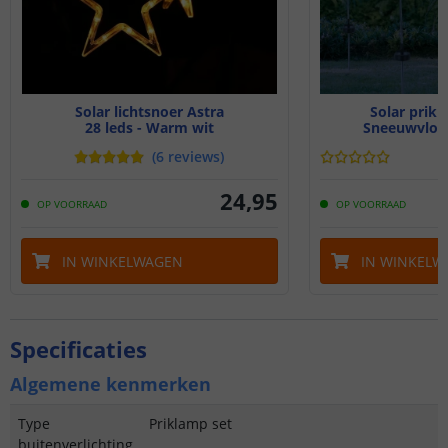
Solar lichtsnoer Astra
Solar prikl
28 leds - Warm wit
Sneeuwvlok 
(
6
reviews
)
24
,
95
OP VOORRAAD
OP VOORRAAD
IN WINKELWAGEN
IN WINKELW
Specificaties
Algemene kenmerken
Type
Priklamp set
buitenverlichting