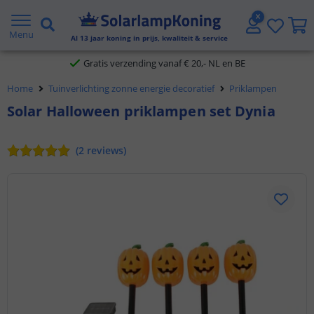
2 jaar garantie
Menu
Al
13
jaar koning in prijs, kwaliteit & service
Gratis verzending vanaf € 20,- NL en BE
Home
Tuinverlichting zonne energie decoratief
Priklampen
Klantbeoordeling 9.1
Solar Halloween priklampen set Dynia
Voor 23:45 uur besteld,
morgen in huis
(
2
reviews
)