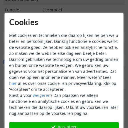
Functie
Decoratief
Aantal lampen in
4
Cookies
set
Met cookies en technieken die daarop lijken helpen we u
IP waarde
IP44 (Geschikt voor buiten)
beter en persoonlijker. Dankzij functionele cookies werkt
de website goed. Ze hebben ook een analytische functie.
Garantie
2 jaar
Zo maken we de website elke dag een beetje beter.
Daarom gebruiken we technologie om uw gedrag binnen
Fysieke kenmerken
en buiten onze website te volgen. We gebruiken uw
gegevens voor het personaliseren van advertenties. Dat
Vormgeving/stijl
Feestelijk/Halloween
doen we op een anonieme manier.
Meer weten?
Lees
hier
alles over onze cookie- en privacyverklaring. Klik op
Materiaal
Kunststof
'Accepteer' om te accepteren.
Kleur
Zwart/oranje
Kiest u voor
weigeren
?
Dan plaatsen we alleen
functionele en analytische cookies en gebruiken we
Totale hoogte
36 cm
technieken die daarop lijken. U kunt uw voorkeuren later
inclusief
nog aanpassen op de voorkeuren pagina.
grondspies
Accepteer