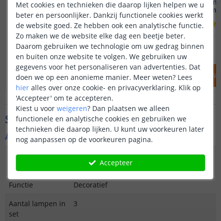
Solarlamp Sting
Solar wan
Met cookies en technieken die daarop lijken helpen we u
Warm wit licht
Warm wi
beter en persoonlijker. Dankzij functionele cookies werkt
(
337
reviews
)
de website goed. Ze hebben ook een analytische functie.
Zo maken we de website elke dag een beetje beter.
19
,
95
Daarom gebruiken we technologie om uw gedrag binnen
OP VOORRAAD
OP VOORRAAD
en buiten onze website te volgen. We gebruiken uw
gegevens voor het personaliseren van advertenties. Dat
IN WINKELWAGEN
IN WINKELW
doen we op een anonieme manier.
Meer weten?
Lees
hier
alles over onze cookie- en privacyverklaring. Klik op
'Accepteer' om te accepteren.
Kiest u voor
weigeren
?
Dan plaatsen we alleen
Specificaties
functionele en analytische cookies en gebruiken we
technieken die daarop lijken. U kunt uw voorkeuren later
Algemene kenmerken
nog aanpassen op de voorkeuren pagina.
Type
Hanglamp, priklamp en tafellamp-in-1
Accepteer
buitenverlichting
Functie
Decoratief
Aantal lampen in
3
set