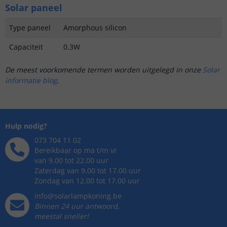
Solar paneel
Type paneel
Amorphous silicon
Capaciteit
0.3W
De meest voorkomende termen worden uitgelegd in onze
Solar
informatie blog
.
Hulp nodig?
073 704 11 02
Bereikbaar op ma t/m vr
van 9.00 tot 22.00 uur
Zaterdag van 9.00 tot 17.00 uur
Zondag van 12.00 tot 17.00 uur
info@solarlampkoning.be
Binnen 24 uur antwoord,
meestal sneller!