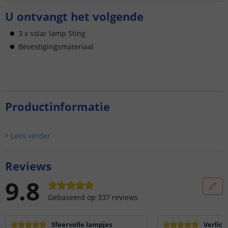
U ontvangt het volgende
3 x solar lamp Sting
Bevestigingsmateriaal
Productinformatie
Lees verder
Reviews
9.8
Gebaseerd op
337
reviews
Sfeervolle lampjes
Verlich