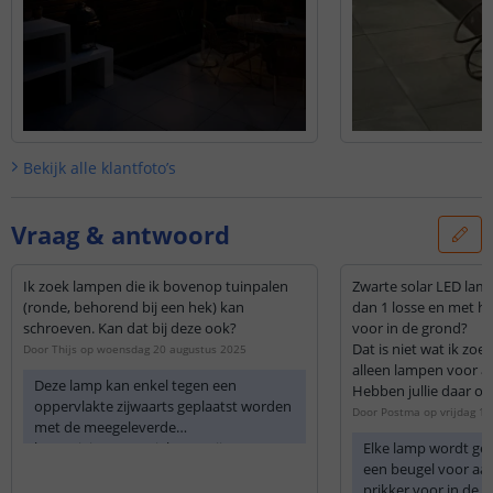
Bekijk alle
klantfoto’s
Vraag & antwoord
Ik zoek lampen die ik bovenop tuinpalen
Zwarte solar LED lamp 
(ronde, behorend bij een hek) kan
dan 1 losse en met h
schroeven. Kan dat bij deze ook?
voor in de grond?
Dat is niet wat ik zoe
Door
Thijs
op
woensdag 20 augustus 2025
alleen lampen voor a
Deze lamp kan enkel tegen een
Hebben jullie daar oo
oppervlakte zijwaarts geplaatst worden
Door
Postma
op
vrijdag 1
met de meegeleverde
bevestigingsmaterialen. Er zijn geen
Elke lamp wordt ge
bevestigingsmogelijkheden voor het
een beugel voor aa
vastschroeven bovenop een object.
prikker voor in de 