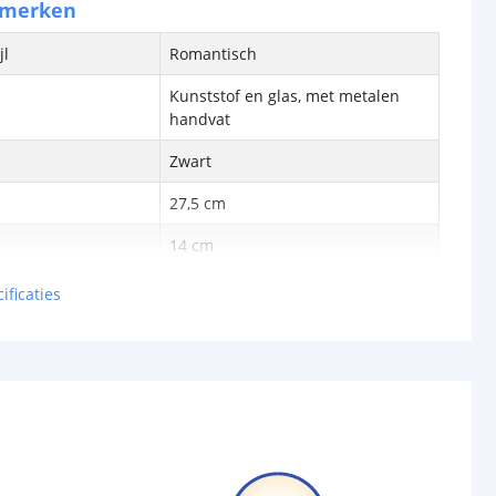
nmerken
jl
Romantisch
Kunststof en glas, met metalen
handvat
Zwart
27,5 cm
14 cm
14 cm
ificaties
bron
Ja
-
cht
12 Lumen