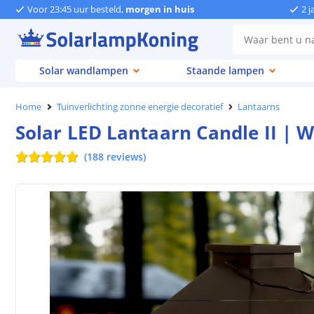
Voor 23:45 uur besteld,
morgen in huis
2 j
Solar wandlampen
Staande lampen
Home
Tuinverlichting zonne energie decoratief
Lantaarns
Solar LED Lantaarn Candle II | 
(
188
reviews
)