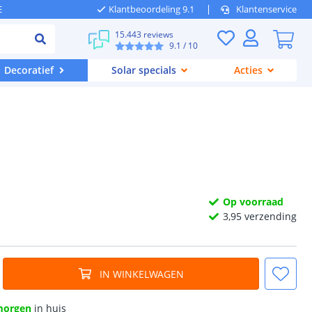
E
Klantbeoordeling 9.1
Klantenservice
15.443 reviews
9.1
/ 10
Decoratief
Solar specials
Acties
Op voorraad
3,
95
verzending
IN WINKELWAGEN
morgen
in huis