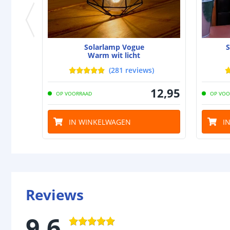
Solarlamp Vogue
S
Warm wit licht
(
281
reviews
)
12
,
95
OP VOORRAAD
OP VOO
IN WINKELWAGEN
I
Reviews
9.6