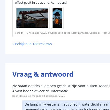
effect geeft in de avond. Aanraders!
Vera DJ
|
6 november 2025
|
Gebaseerd op de
'
Solar Lantaarn Candle II | Met v
stuks op zonne energie
'
Bekijk alle
188
reviews
Vraag & antwoord
Zie staan dat deze lampen geschikt zijn voor buiten. Maar
Alvast bedankt voor de informatie.
Door
Marijke
op
maandag 8 september 2025
De lamp in kwestie is niet volledig waterdicht maar
regenval raden we aan om de lamp toch onder een a