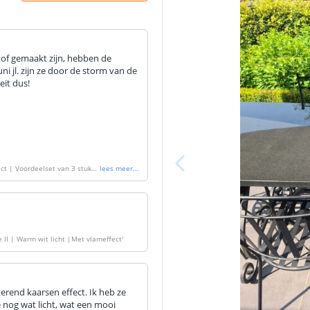
tof gemaakt zijn, hebben de
uni jl. zijn ze door de storm van de
eit dus!
 Voordeelset van 3 stuks
lees meer
...
 II | Warm wit licht |Met vlameffect
'
rend kaarsen effect. Ik heb ze
 nog wat licht, wat een mooi