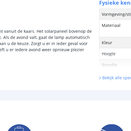
Fysieke ke
Vormgeving/sti
Materiaal
cht vanuit de kaars. Het solarpaneel bovenop de
t. Als de avond valt, gaat de lamp automatisch
Kleur
n u de keuze. Zorgt u er in ieder geval voor
eft u er iedere avond weer opnieuw plezier
Hoogte
Breedte
Diepte
Bekijk alle spec
Lichtbron
Inclusief licht
Type LED
Hoeveelheid li