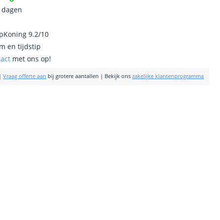
0 dagen
ipKoning 9.2/10
m en tijdstip
tact
met ons op!
|
Vraag offerte aan
bij grotere aantallen
|
Bekijk ons
zakelijke klantenprogramma