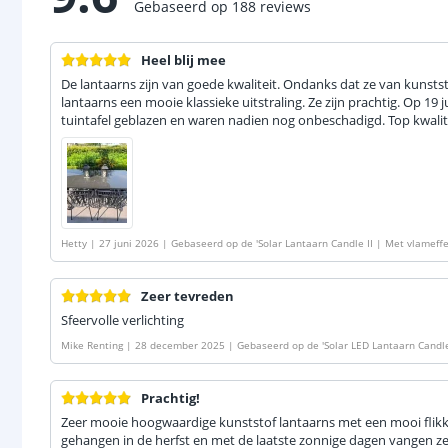
Gebaseerd op
188
reviews
Heel blij mee
De lantaarns zijn van goede kwaliteit. Ondanks dat ze van kunsts
lantaarns een mooie klassieke uitstraling. Ze zijn prachtig. Op 19 j
tuintafel geblazen en waren nadien nog onbeschadigd. Top kwalit
Hetty
|
27 juni 2026
|
Gebaseerd op de
'
Solar Lantaarn Candle II | Met vlameffect |
op zonne energie
'
Zeer tevreden
Sfeervolle verlichting
Mike Renting
|
28 december 2025
|
Gebaseerd op de
'
Solar LED Lantaarn Candle
Prachtig!
Zeer mooie hoogwaardige kunststof lantaarns met een mooi flikke
gehangen in de herfst en met de laatste zonnige dagen vangen ze