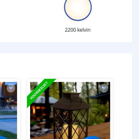
met
Kaarslicht
Warm wit 2200K
1
2200 kelvin
0.1 W
chakelaar
sor
Nee
-
VOORDEELSET
d (max)
-
-
/uit
Ja
anden
-