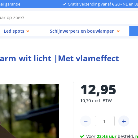
aar garantie
Gratis verzending vanaf € 20,- NL en B
Led spots
Schijnwerpers en bouwlampen
Warm wit licht |Met vlameffect
12
,
95
10
,
70
excl.
BTW
Voor
23:45 uur
besteld,