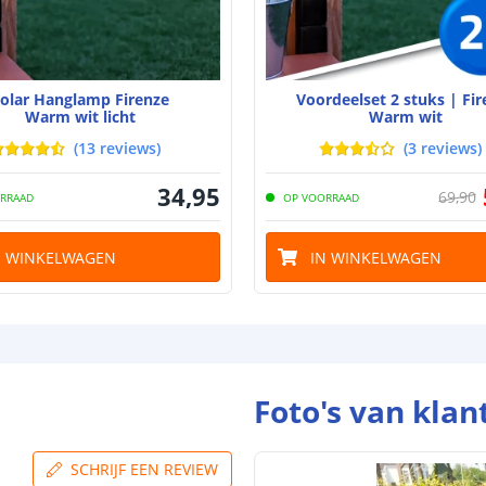
Batterij
Type batterij
olar Hanglamp Firenze
Voordeelset 2 stuks | Fir
Capaciteit
Warm wit licht
Warm wit
Aantal batteri
(
13
reviews
)
(
3
reviews
)
Batterij verva
34
,
95
69
,
90
RRAAD
OP VOORRAAD
Laadtijd
N WINKELWAGEN
IN WINKELWAGEN
Brandduur
Solar panee
Type paneel
Foto's van klan
Capaciteit
De meest voork
SCHRIJF EEN REVIEW
blog
.