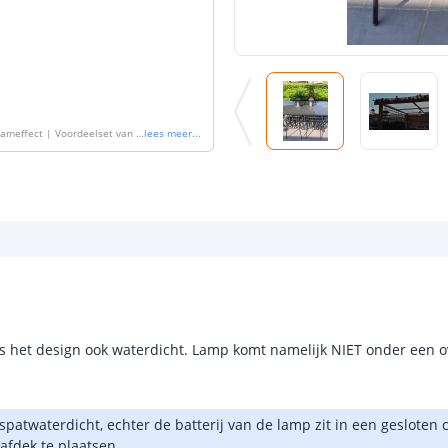
lameffect | Voordeelset van 3
lees meer
...
 is het design ook waterdicht. Lamp komt namelijk NIET onder een o
 spatwaterdicht, echter de batterij van de lamp zit in een gesloten
fdek te plaatsen.