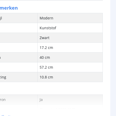
nmerken
jl
Modern
Kunststof
Zwart
17.2 cm
n
40 cm
57.2 cm
zing
10.8 cm
bron
Ja
Flame Led 2835 SMD