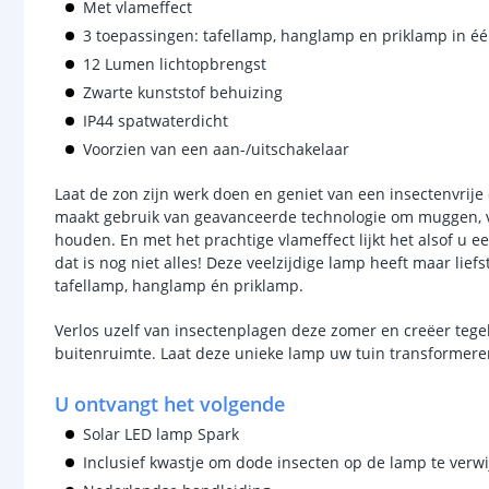
Met vlameffect
3 toepassingen: tafellamp, hanglamp en priklamp in éé
12 Lumen lichtopbrengst
Zwarte kunststof behuizing
IP44 spatwaterdicht
Voorzien van een aan-/uitschakelaar
Laat de zon zijn werk doen en geniet van een insectenvrij
maakt gebruik van geavanceerde technologie om muggen, vl
houden. En met het prachtige vlameffect lijkt het alsof u 
dat is nog niet alles! Deze veelzijdige lamp heeft maar lief
tafellamp, hanglamp én priklamp.
Verlos uzelf van insectenplagen deze zomer en creëer tegel
buitenruimte. Laat deze unieke lamp uw tuin transformere
U ontvangt het volgende
Solar LED lamp Spark
Inclusief kwastje om dode insecten op de lamp te verw