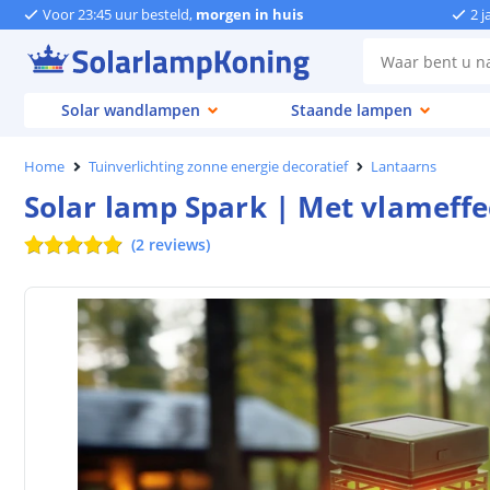
Voor 23:45 uur besteld,
morgen in huis
2 j
Solar wandlampen
Staande lampen
Home
Tuinverlichting zonne energie decoratief
Lantaarns
Solar lamp Spark | Met vlameffe
(
2
reviews
)