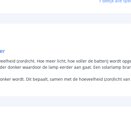
Bekijk alle spec
Hoeveelheid li
Vergelijkbaar 
Aantal LEDS
Kleur licht
er
Sensor en s
lheid (zon)licht. Hoe meer licht, hoe voller de batterij wordt opge
Schemersenso
rder donker waardoor de lamp eerder aan gaat. Een solarlamp bran
Bewegingssen
donker wordt. Dit bepaalt, samen met de hoeveelheid (zon)licht va
Uitschakeltijd
Detectieafstan
Detectiehoek
Schakelaar aan
Aantal lichtst