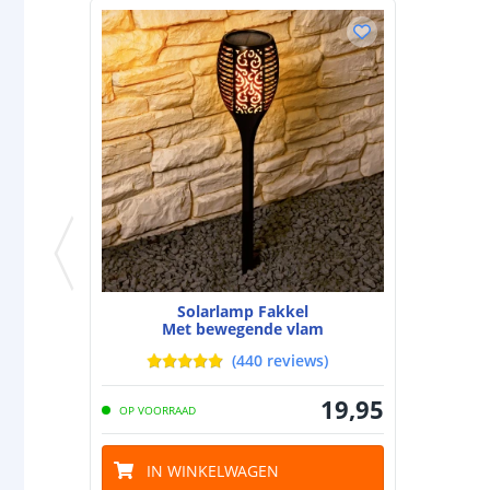
Solarlamp Fakkel
Met bewegende vlam
(
440
reviews
)
19
,
95
OP VOORRAAD
IN WINKELWAGEN