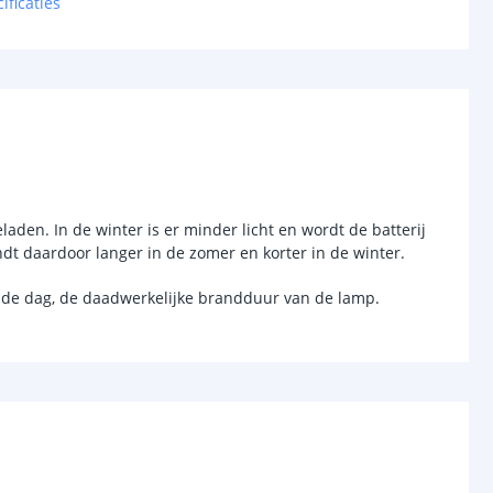
ificaties
cht
12 Lumen
met
5 Watt kaarslamp
45
Warm wit 1800K
chakelaar
laden. In de winter is er minder licht en wordt de batterij
r
Ja
dt daardoor langer in de zomer en korter in de winter.
sor
Nee
n de dag, de daadwerkelijke brandduur van de lamp.
-
d (max)
-
-
/uit
Ja
anden
-