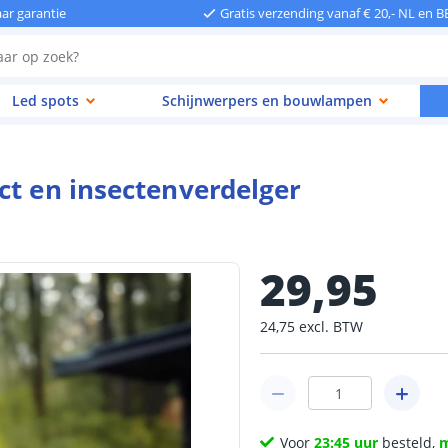
aar garantie
Gratis verzending vanaf € 20,- NL en B
Led spots
Schijnwerpers en bouwlampen
ct en insectenverdelger
29
,
95
24
,
75
excl.
BTW
Voor
23:45 uur
besteld,