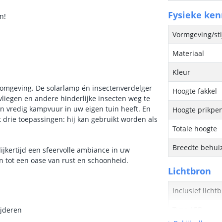
Fysieke ke
n!
Vormgeving/sti
Materiaal
Kleur
e omgeving. De solarlamp én insectenverdelger
Hoogte fakkel
iegen en andere hinderlijke insecten weg te
een vredig kampvuur in uw eigen tuin heeft. En
Hoogte prikpe
st drie toepassingen: hij kan gebruikt worden als
Totale hoogte
Breedte behui
ijkertijd een sfeervolle ambiance in uw
n tot een oase van rust en schoonheid.
Lichtbron
Inclusief licht
Type LED
ijderen