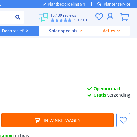
E
Klantbeoordeling 9.1
Klantenservice
15.439 reviews
9.1
/ 10
Decoratief
Solar specials
Acties
Op voorraad
Gratis
verzending
IN WINKELWAGEN
morgen
in huis