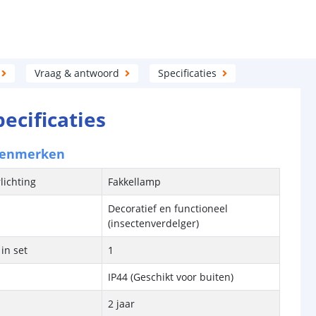
Vraag & antwoord
Specificaties
pecificaties
kenmerken
lichting
Fakkellamp
Decoratief en functioneel
(insectenverdelger)
in set
1
IP44 (Geschikt voor buiten)
2 jaar