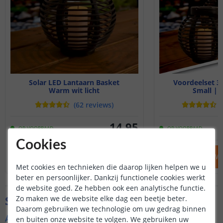
Solar LED Lantaarn Basket
Voordeelset 3 
Warm wit licht
Small | 
(
62
reviews
)
(
14
,
95
OP VOORRAAD
OP VOORRAAD
Cookies
IN WINKELWAGEN
IN WINKELW
Met cookies en technieken die daarop lijken helpen we u
beter en persoonlijker. Dankzij functionele cookies werkt
de website goed. Ze hebben ook een analytische functie.
Specificaties
Zo maken we de website elke dag een beetje beter.
Daarom gebruiken we technologie om uw gedrag binnen
Algemene kenmerken
en buiten onze website te volgen. We gebruiken uw