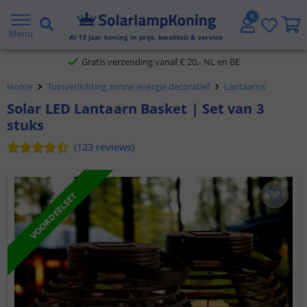
2 jaar garantie
Menu
Gratis verzending vanaf € 20,- NL en BE
Al
13
jaar koning in prijs, kwaliteit & service
Klantbeoordeling 9.1
Home
Tuinverlichting zonne energie decoratief
Lantaarns
Voor 23:45 uur besteld,
morgen in huis
Solar LED Lantaarn Basket | Set van 3
stuks
(
123
reviews
)
VOORDEELSET