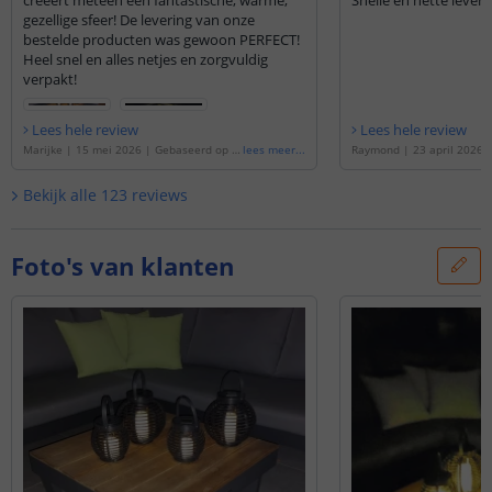
creëert meteen een fantastische, warme,
Snelle en nette leveri
gezellige sfeer! De levering van onze
bestelde producten was gewoon PERFECT!
Heel snel en alles netjes en zorgvuldig
verpakt!
Lees hele review
Lees hele review
Marijke
|
15 mei 2026
|
Gebaseerd op d
lees meer
...
Raymond
|
23 april 2026
e
'
Solar Basket | Combideal van 3 stuks
'
de
'
Solar LED Lantaarn Bas
stuks
'
Bekijk alle
123
reviews
Foto's van klanten