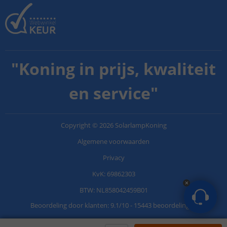
"
Koning in prijs, kwaliteit
en service
"
Copyright
©
2026
SolarlampKoning
Algemene voorwaarden
Privacy
KvK: 69862303
BTW: NL858042459B01
Beoordeling door klanten:
9.1
/
10
-
15443 beoordelingen