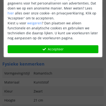
gegevens voor het personaliseren van advertenties. Dat
Type
Staande lamp of hanglamp
doen we op een anonieme manier.
Meer weten?
Lees
buitenverlichting
hier
alles over onze cookie- en privacyverklaring. Klik op
'Accepteer' om te accepteren.
Functie
Decoratief
Kiest u voor
weigeren
?
Dan plaatsen we alleen
functionele en analytische cookies en gebruiken we
Aantal lampen in
3
technieken die daarop lijken. U kunt uw voorkeuren later
set
nog aanpassen op de voorkeuren pagina.
IP waarde
IP44 (geschikt voor buiten)
Accepteer
Garantie
2 jaar
Fysieke kenmerken
Vormgeving/stijl
Romantisch
Materiaal
Kunststof
Kleur
Zwart
Hoogte
21 cm