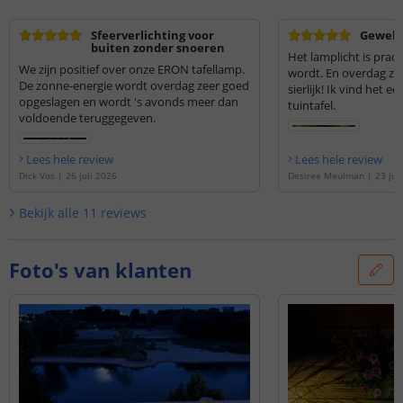
Sfeerverlichting voor
Geweldi
buiten zonder snoeren
Het lamplicht is prachtig als het donker
We zijn positief over onze ERON tafellamp.
wordt. En overdag zie
De zonne-energie wordt overdag zeer goed
sierlijk! Ik vind het 
opgeslagen en wordt 's avonds meer dan
tuintafel.
voldoende teruggegeven.
Lees hele review
Lees hele review
Dick Vos
|
26 juli 2026
Desiree Meulman
|
23 jul
Bekijk alle
11
reviews
Foto's van klanten