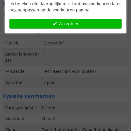
Specificaties
technieken die daarop lijken. U kunt uw voorkeuren later
nog aanpassen op de voorkeuren pagina.
Algemene kenmerken
Accepteer
Type
Lantaarn, hanglamp, tafellamp
buitenverlichting
Functie
Decoratief
Aantal lampen in
1
set
IP waarde
IP44 (Geschikt voor buiten)
Garantie
2 jaar
Fysieke kenmerken
Vormgeving/stijl
Trendy
Materiaal
Metaal
Kleur
Zwart (buitenkant) + Goud (binnenkant)