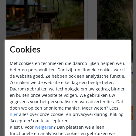
Cookies
Met cookies en technieken die daarop lijken helpen we u
Solarlamp Vogue
Solar sokkell
beter en persoonlijker. Dankzij functionele cookies werkt
Warm wit licht
Warm wi
de website goed. Ze hebben ook een analytische functie.
(
281
reviews
)
Zo maken we de website elke dag een beetje beter.
Daarom gebruiken we technologie om uw gedrag binnen
12
,
95
en buiten onze website te volgen. We gebruiken uw
OP VOORRAAD
OP VOORRAAD
gegevens voor het personaliseren van advertenties. Dat
doen we op een anonieme manier.
Meer weten?
Lees
IN WINKELWAGEN
IN WINKELW
hier
alles over onze cookie- en privacyverklaring. Klik op
'Accepteer' om te accepteren.
Kiest u voor
weigeren
?
Dan plaatsen we alleen
functionele en analytische cookies en gebruiken we