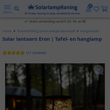
Gratis verzending vanaf € 20,- NL en BE
Menu
Al
13
jaar koning in prijs, kwaliteit & service
Klantbeoordeling 9.1
Home
Tuinverlichting zonne energie decoratief
Hanglampen
Voor 23:45 uur besteld,
morgen in huis
Solar lantaarn Eron | Tafel- en hanglamp
(
11
reviews
)