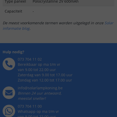
Type paneel
Polocrystalline 2V 600mAh
Capaciteit
-
De meest voorkomende termen worden uitgelegd in onze
Solar
informatie blog
.
Hulp nodig?
073 704 11 02
Bereikbaar op ma t/m vr
van 9.00 tot 22.00 uur
Zaterdag van 9.00 tot 17.00 uur
Zondag van 12.00 tot 17.00 uur
info@solarlampkoning.be
Binnen 24 uur antwoord,
meestal sneller!
073 704 11 00
Whatsapp op ma t/m vr
van 9.00 tot 22.00 uur