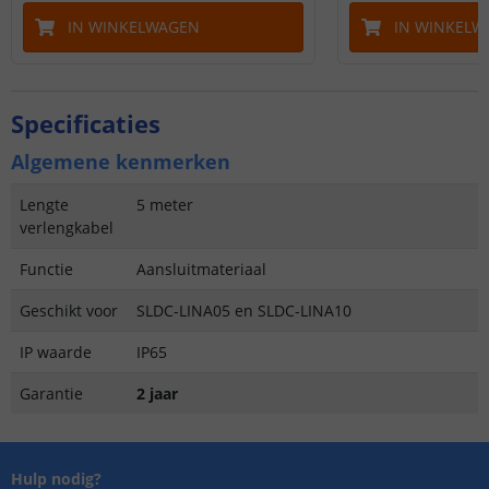
IN WINKELWAGEN
IN WINKELW
Specificaties
Algemene kenmerken
Lengte
5 meter
verlengkabel
Functie
Aansluitmateriaal
Geschikt voor
SLDC-LINA05 en SLDC-LINA10
IP waarde
IP65
Garantie
2 jaar
Hulp nodig?