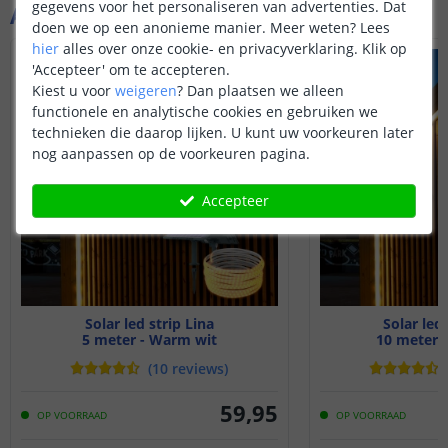
gegevens voor het personaliseren van advertenties. Dat
Aanvullende producten
doen we op een anonieme manier.
Meer weten?
Lees
hier
alles over onze cookie- en privacyverklaring. Klik op
'Accepteer' om te accepteren.
Kiest u voor
weigeren
?
Dan plaatsen we alleen
functionele en analytische cookies en gebruiken we
technieken die daarop lijken. U kunt uw voorkeuren later
nog aanpassen op de voorkeuren pagina.
Accepteer
Solar led strip Lina
Solar led 
5 meter - Warm wit
10 meter 
(
10
reviews
)
59
,
95
OP VOORRAAD
OP VOORRAAD