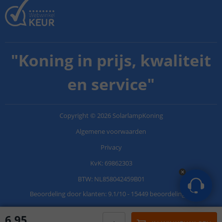
"
Koning in prijs, kwaliteit
en service
"
Copyright
©
2026
SolarlampKoning
Algemene voorwaarden
Privacy
KvK: 69862303
BTW: NL858042459B01
Beoordeling door klanten:
9.1
/
10
-
15449 beoordelingen
6
,
95