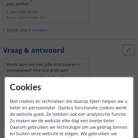
past perfect
Lees hele review
Danny
|
24 november 2025
Bekijk alle
1
reviews
Vraag & antwoord
Werkt deze ook met jullie lichtsnoeren +
zonnepaneel? Hoe sluit je dit aan?
Door
Willem
op
woensdag 18 juni 2025
Cookies
Deze verlengkabel werkt echter enkel
voor onze solar Lina ledstrip. De
verlengkabel komt tussen het
Met cookies en technieken die daarop lijken helpen we u
zonnepaneel en ledstrip aangesloten.
Bekijk
hele
antwoord
beter en persoonlijker. Dankzij functionele cookies werkt
Door
Sharona
op
donderdag 19 juni 2025
de website goed. Ze hebben ook een analytische functie.
Zo maken we de website elke dag een beetje beter.
Bekijk alle
Vraag & antwoord
Daarom gebruiken we technologie om uw gedrag binnen
en buiten onze website te volgen. We gebruiken uw