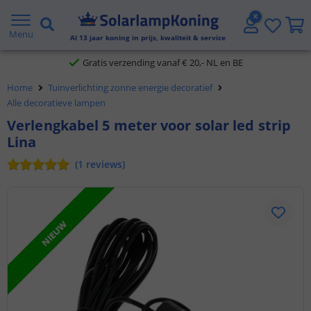
2 jaar garantie
Menu
Al
13
jaar koning in prijs, kwaliteit & service
Gratis verzending vanaf € 20,- NL en BE
Home
Tuinverlichting zonne energie decoratief
Klantbeoordeling 9.1
Alle decoratieve lampen
Verlengkabel 5 meter voor solar led strip
Voor 23:45 uur besteld,
morgen in huis
Lina
(
1
reviews
)
NIEUW