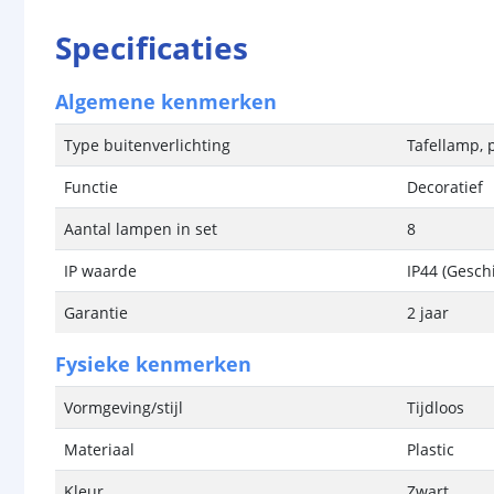
Specificaties
Algemene kenmerken
Type buitenverlichting
Tafellamp, 
Functie
Decoratief
Aantal lampen in set
8
IP waarde
IP44 (Gesch
Garantie
2 jaar
Fysieke kenmerken
Vormgeving/stijl
Tijdloos
Materiaal
Plastic
Kleur
Zwart