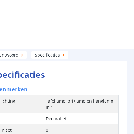
 antwoord
Specificaties
pecificaties
kenmerken
lichting
Tafellamp, priklamp en hanglamp
in 1
Decoratief
in set
8