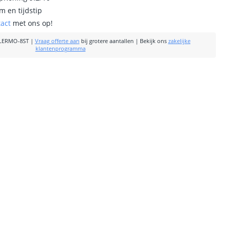
m en tijdstip
tact
met ons op!
LERMO-8ST
|
Vraag offerte aan
bij grotere aantallen
|
Bekijk ons
zakelijke
klantenprogramma