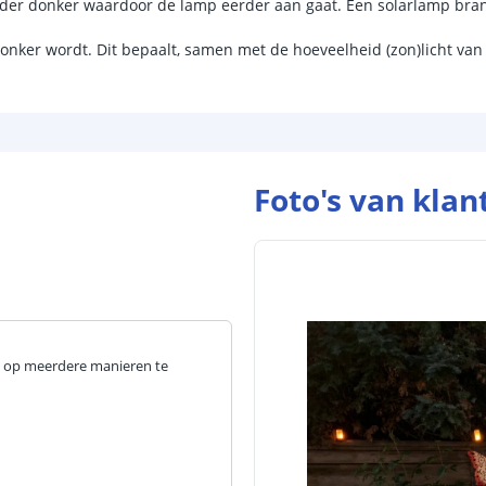
rder donker waardoor de lamp eerder aan gaat. Een solarlamp bran
Hoeveelheid li
donker wordt. Dit bepaalt, samen met de hoeveelheid (zon)licht va
Vergelijkbaar 
Kleur licht
Aantal LEDS
Foto's van klan
Sensor en s
Schemersenso
Bewegingssen
Uitschakeltijd
Detectieafstan
e op meerdere manieren te
Detectiehoek
Schakelaar aan
Aantal lichtst