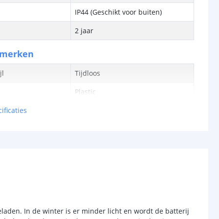
IP44 (Geschikt voor buiten)
2 jaar
nmerken
jl
Tijdloos
Plastic
ificaties
Zwart
38 cm
10 cm
10 cm
bron
Ja
laden. In de winter is er minder licht en wordt de batterij