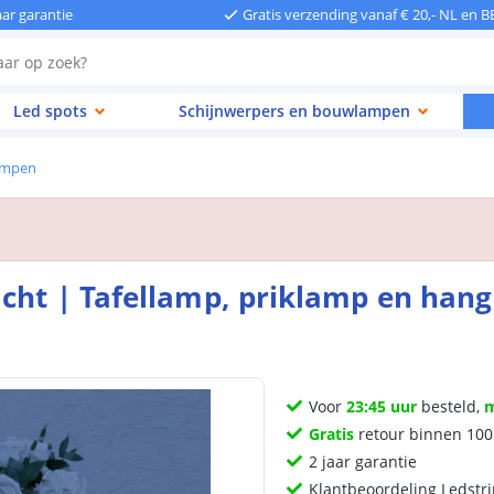
aar garantie
Gratis verzending vanaf € 20,- NL en B
Led spots
Schijnwerpers en bouwlampen
lampen
cht | Tafellamp, priklamp en hangl
Voor
23:45 uur
besteld,
Gratis
retour binnen 10
2 jaar garantie
Klantbeoordeling Ledstr