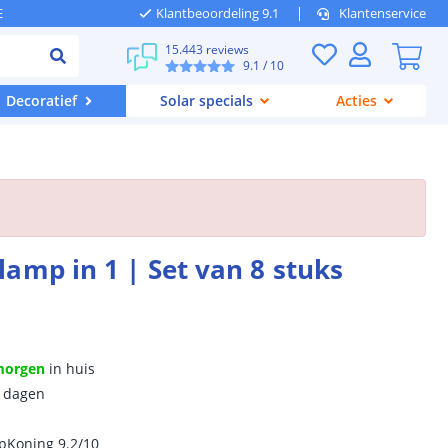
E
Klantbeoordeling 9.1
Klantenservice
15.443 reviews
9.1
/ 10
Decoratief
Solar specials
Acties
amp in 1 | Set van 8 stuks
morgen
in huis
0 dagen
ipKoning 9.2/10