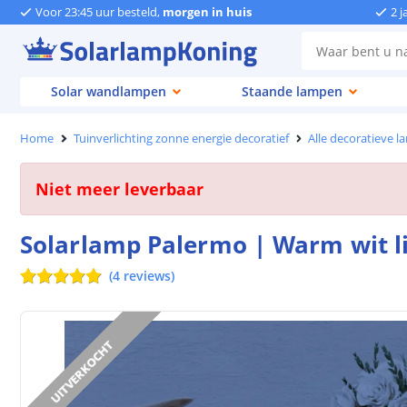
Voor 23:45 uur besteld,
morgen in huis
2 j
Solar wandlampen
Staande lampen
Home
Tuinverlichting zonne energie decoratief
Alle decoratieve 
Niet meer leverbaar
Solarlamp Palermo | Warm wit li
(
4
reviews
)
UITVERKOCHT