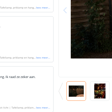
Tafellamp, priklamp en hangla
lees meer
...
Batterij
Type batterij
e
Capaciteit
Aantal batteri
Laadtijd
Tafellamp, priklamp en hangla
lees meer
...
Brandduur
Solar panee
ng. Ik raad ze zeker aan.
Type zonne pa
Capaciteit
De meest voork
blog
.
t licht | Tafellamp, priklamp
lees meer
...