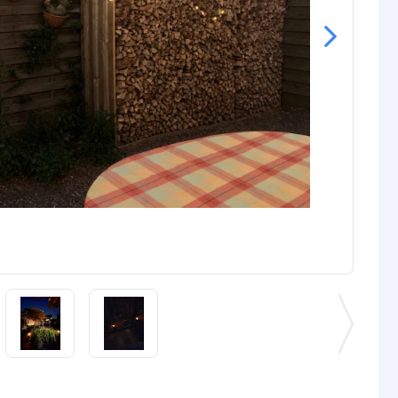
1.2V NiMH AAA
200 Mah
jen
1
6-10 uur (afhankelijk van zonlicht)
tot 8 uur (afhankelijk van laadtijd)
l
neel
Amorphous
2V/80mA
omende termen worden uitgelegd in onze
Solar informatie