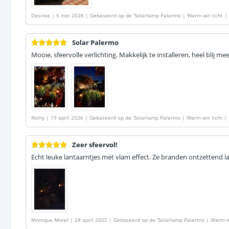
Desiree
|
5 mei 2026
|
Gebaseerd op de
'
Solarlamp Palermo | Warm wit licht | 
mp in 1 | Set van 8 stuks
'
Solar Palermo
Mooie, sfeervolle verlichting. Makkelijk te installeren, heel blij me
Romy
|
19 april 2026
|
Gebaseerd op de
'
Solarlamp Palermo | Warm wit licht | 
mp in 1 | Set van 8 stuks
'
Zeer sfeervol!
Echt leuke lantaarntjes met vlam effect. Ze branden ontzettend la
Monique Morel
|
28 april 2025
|
Gebaseerd op de
'
Solarlamp Palermo | Warm wi
en hanglamp in 1 | Set van 4 stuks
'