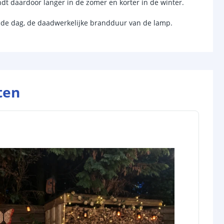
dt daardoor langer in de zomer en korter in de winter.
cht
12 Lumen
n de dag, de daadwerkelijke brandduur van de lamp.
met
Sfeerlicht
Warm wit 1900K
12
ten
chakelaar
r
Ja
sor
Nee
-
d (max)
-
-
/uit
Ja
anden
-