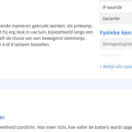
IP waarde
Garantie
llende manieren gebruikt worden: als priklamp,
Fysieke ke
 hij erg leuk in uw tuin, bijvoorbeeld langs een
eeft de illusie van een bewegend vlammetje,
Vormgeving/sti
n 4 of 8 lampen bestellen.
Materiaal
Kleur
Bekijk alle spec
Hoogte
Breedte
Lengte
Lichtbron
er
Inclusief licht
lheid (zon)licht. Hoe meer licht, hoe voller de batterij wordt opge