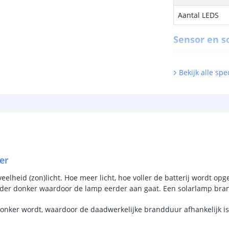
Aantal LEDS
Sensor en s
Schemersenso
Bekijk alle spec
Bewegingssen
Uitschakeltijd
Detectieafstan
Detectiehoek
Schakelaar aan
er
Aantal lichtst
lheid (zon)licht. Hoe meer licht, hoe voller de batterij wordt opge
rder donker waardoor de lamp eerder aan gaat. Een solarlamp bran
Batterij
donker wordt, waardoor de daadwerkelijke brandduur afhankelijk is 
Type batterij