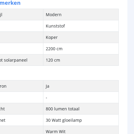
nmerken
jl
Modern
Kunststof
Koper
2200 cm
ot solarpaneel
120 cm
bron
Ja
-
cht
800 lumen totaal
met
30 Watt gloeilamp
Warm Wit