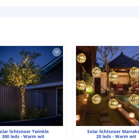
Capaciteit
Aantal batteri
Laadtijd
Brandduur
Solar panee
Type paneel
Capaciteit
De meest voork
blog
.
olar lichtsnoer Twinkle
Solar lichtsnoer Marrak
300 leds - Warm wit
20 leds - Warm wit