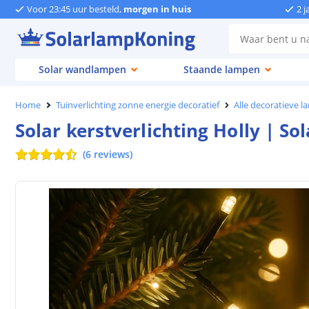
Voor 23:45 uur besteld,
morgen in huis
2 j
Solar wandlampen
Staande lampen
Home
Tuinverlichting zonne energie decoratief
Alle decoratieve 
Solar kerstverlichting Holly | So
(
6
reviews
)