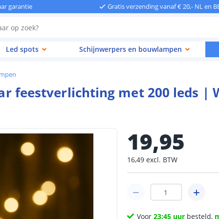
aar garantie
Gratis verzending vanaf € 20,- NL en B
Led spots
Schijnwerpers en bouwlampen
lampen
lar feestverlichting met 200 leds |
19
,
95
16
,
49
excl.
BTW
Voor
23:45 uur
besteld,