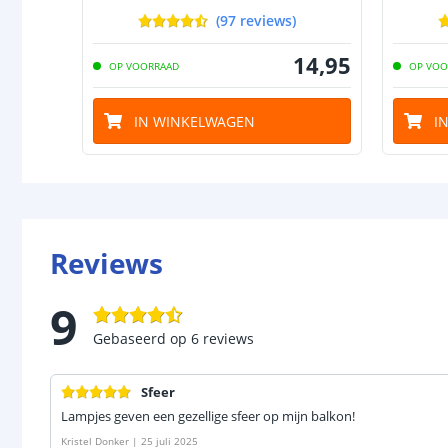
(
97
reviews
)
14
,
95
OP VOORRAAD
OP VOO
IN WINKELWAGEN
I
Reviews
9
Gebaseerd op
6
reviews
Sfeer
Lampjes geven een gezellige sfeer op mijn balkon!
Kristel Donker
|
25 juli 2025