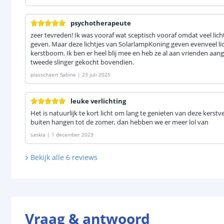
psychotherapeute
zeer tevreden! Ik was vooraf wat sceptisch vooraf omdat veel lich
geven. Maar deze lichtjes van SolarlampKoning geven evenveel lic
kerstboom. Ik ben er heel blij mee en heb ze al aan vrienden aang
tweede slinger gekocht bovendien.
plasschaert Sabine
|
23 juli 2025
leuke verlichting
Het is natuurlijk te kort licht om lang te genieten van deze kerstv
buiten hangen tot de zomer, dan hebben we er meer lol van
saskia
|
1 december 2023
Bekijk alle
6
reviews
Vraag & antwoord