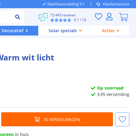
E
Klantbeoordeling 9.1
Klantenservice
15.443 reviews
9.1
/ 10
Decoratief
Solar specials
Acties
 Warm wit licht
Op voorraad
3,
95
verzending
IN WINKELWAGEN
morgen
in huis