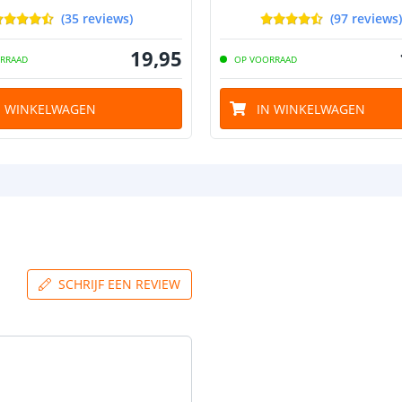
(
35
reviews
)
(
97
reviews
)
19
,
95
RRAAD
OP VOORRAAD
N WINKELWAGEN
IN WINKELWAGEN
SCHRIJF EEN REVIEW