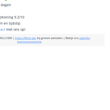
0 dagen
ipKoning 9.2/10
m en tijdstip
tact
met ons op!
HOLLY200
|
Vraag offerte aan
bij grotere aantallen
|
Bekijk ons
zakelijke
klantenprogramma