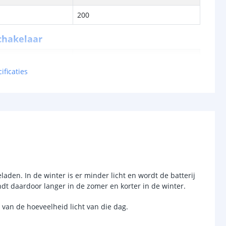
200
chakelaar
r
Ja
ificaties
sor
Nee
-
d (max)
-
-
/uit
Ja
anden
8
laden. In de winter is er minder licht en wordt de batterij
dt daardoor langer in de zomer en korter in de winter.
van de hoeveelheid licht van die dag.
Li-ion 3,7V