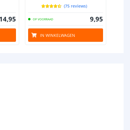
(
75
reviews
)
14
,
95
9
,
95
OP VOORRAAD
OP VO
IN WINKELWAGEN
I