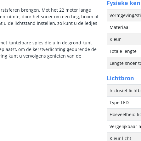
Fysieke ke
kerstsferen brengen. Met het 22 meter lange
Vormgeving/sti
tenruimte, door het snoer om een heg, boom of
u de lichtstand instellen, zo kunt u de ledjes
Materiaal
Kleur
met kantelbare spies die u in de grond kunt
eplaatst, om de kerstverlichting gedurende de
Totale lengte
ing kunt u vervolgens genieten van de
Lengte snoer t
Lichtbron
Inclusief licht
Type LED
Hoeveelheid li
Vergelijkbaar 
Kleur licht