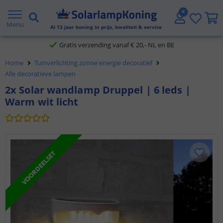
2 jaar garantie
Menu
Al
13
jaar koning in prijs, kwaliteit & service
Gratis verzending vanaf € 20,- NL en BE
Klantbeoordeling 9.1
Home
Tuinverlichting zonne energie decoratief
Alle decoratieve lampen
Voor 23:45 uur besteld,
morgen in huis
2x Solar wandlamp Druppel | 6 leds |
Warm wit licht
VOORDEELSET