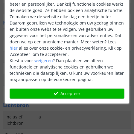
beter en persoonlijker. Dankzij functionele cookies werkt
Garantie
2 jaar
de website goed. Ze hebben ook een analytische functie.
Zo maken we de website elke dag een beetje beter.
Fysieke kenmerken
Daarom gebruiken we technologie om uw gedrag binnen
en buiten onze website te volgen. We gebruiken uw
Vormgeving/stijl
Modern
gegevens voor het personaliseren van advertenties. Dat
doen we op een anonieme manier.
Meer weten?
Lees
Materiaal
Kunststof
hier
alles over onze cookie- en privacyverklaring. Klik op
'Accepteer' om te accepteren.
Kleur
Wit
Kiest u voor
weigeren
?
Dan plaatsen we alleen
functionele en analytische cookies en gebruiken we
Hoogte
7 cm
technieken die daarop lijken. U kunt uw voorkeuren later
nog aanpassen op de voorkeuren pagina.
Breedte
10 cm
Diepte
6 cm
Accepteer
Lichtbron
Inclusief
Ja
lichtbron