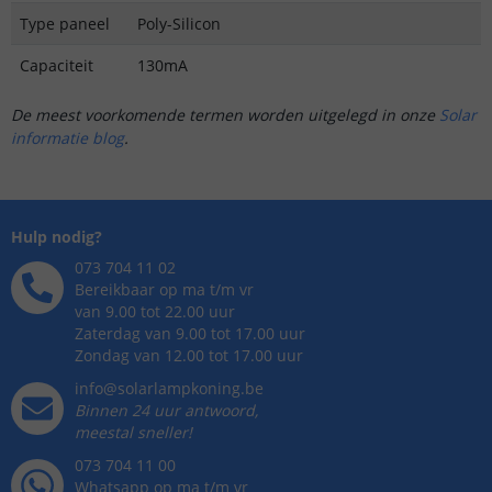
Type paneel
Poly-Silicon
Capaciteit
130mA
De meest voorkomende termen worden uitgelegd in onze
Solar
informatie blog
.
Hulp nodig?
073 704 11 02
Bereikbaar op ma t/m vr
van 9.00 tot 22.00 uur
Zaterdag van 9.00 tot 17.00 uur
Zondag van 12.00 tot 17.00 uur
info@solarlampkoning.be
Binnen 24 uur antwoord,
meestal sneller!
073 704 11 00
Whatsapp op ma t/m vr