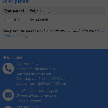
Solar paneel
Type paneel
Polykristallijn
Capaciteit
5V 300mAh
Uitleg over de meest voorkomende termen vindt u in onze
Solar
informatie blog
.
Hulp nodig?
073 704 11 02
Bereikbaar op ma t/m vr
van 9.00 tot 22.00 uur
Zaterdag van 9.00 tot 17.00 uur
Zondag van 12.00 tot 17.00 uur
info@solarlampkoning.be
Binnen 24 uur antwoord,
meestal sneller!
073 704 11 00