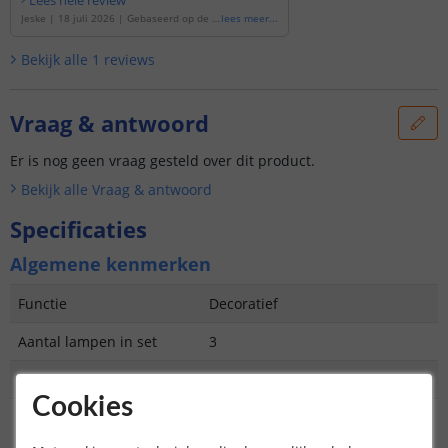
Jeske
|
18 juli 2026
|
Gebaseerd op de
'
S
lees meer
...
olar bol lamp Gemini 30 cm
'
Bekijk alle
1
reviews
Vraag & antwoord
Er is nog geen vraag gesteld over dit product.
Bekijk alle
Vraag & antwoord
Specificaties
Algemene kenmerken
Functie
Decoratief
Aantal lampen in set
3
IP waarde
IP44 (geschikt voor buiten)
Cookies
Garantie
2 jaar