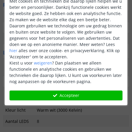
Met cookies en technieken die daarop lijken helpen we u
Fysieke kenmerken
beter en persoonlijker. Dankzij functionele cookies werkt
de website goed. Ze hebben ook een analytische functie.
Materiaal
Milieuvriendelijk PE
Zo maken we de website elke dag een beetje beter.
Daarom gebruiken we technologie om uw gedrag binnen
Kleur
Wit
en buiten onze website te volgen. We gebruiken uw
gegevens voor het personaliseren van advertenties. Dat
Diameter
20 cm
doen we op een anonieme manier.
Meer weten?
Lees
hier
alles over onze cookie- en privacyverklaring. Klik op
Lichtbron
'Accepteer' om te accepteren.
Kiest u voor
weigeren
?
Dan plaatsen we alleen
Inclusief
Ja, LED
functionele en analytische cookies en gebruiken we
lichtbron
technieken die daarop lijken. U kunt uw voorkeuren later
Type LED
nog aanpassen op de voorkeuren pagina.
2835SMD
Hoeveelheid
38 lumen
Accepteer
licht
Kleur licht
Warm wit (3000 Kelvin)
Aantal LEDS
8