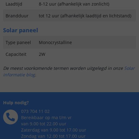
Laadtijd
8-12 uur (afhankelijk van zonlicht)
Brandduur
tot 12 uur (afhankelijk laadtijd en lichtstand)
Solar paneel
Type paneel
Monocrystalline
Capaciteit
2W
De meest voorkomende termen worden uitgelegd in onze
Solar
informatie blog
.
Hulp nodig?
073 704 11 02
Bereikbaar op ma t/m vr
van 9.00 tot 22.00 uur
Zaterdag van 9.00 tot 17.00 uur
Zondag van 12.00 tot 17.00 uur