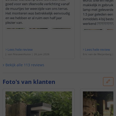
wordt snel en netjes g
goed voor een sfeervolle verlichting vanaf
makkelijk in gebruik
de muurtjes ter weerzijde van ons terras.
lamp met geleverde sp
Het monteren was betrekkelijk eenvoudig
1.5 jaar geleden een 
en we hebben er al ruim een half jaar
inmiddels 4 bij beste
plezier van.
werkend ????????????
Lees hele review
Lees hele review
J. van Nieuwenhuize
|
26 juni 2026
Eric van de Weijenberg
|
6
Bekijk alle
113
reviews
Foto's van klanten