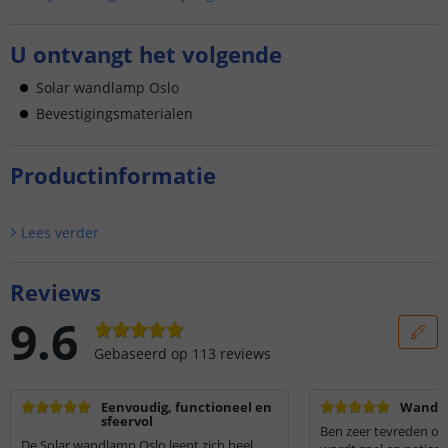
U ontvangt het volgende
Solar wandlamp Oslo
Bevestigingsmaterialen
Productinformatie
Lees verder
Reviews
9.6
Gebaseerd op
113
reviews
Eenvoudig, functioneel en
Wandla
sfeervol
Ben zeer tevreden ov
De Solar wandlamp Oslo leent zich heel