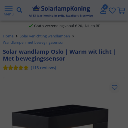
2 jaar garantie
Menu
Al
13
jaar koning in prijs, kwaliteit & service
Gratis verzending vanaf € 20,- NL en BE
Klantbeoordeling 9.1
Home
Solar verlichting wandlampen
Wandlampen met bewegingssensor
Voor 23:45 uur besteld,
morgen in huis
Solar wandlamp Oslo | Warm wit licht |
Met bewegingssensor
(
113
reviews
)