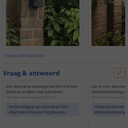
Bekijk alle
klantfoto’s
Vraag & antwoord
Kan deze lamp bevestigd worden met een
Kan ik voor deze lam
plakstrip of alleen met schroeven
afstandsbediening ap
Door
Mike
op
woensdag 29 juli 2026
Door
Peeters
op
maandag 
De bevestiging van deze lamp dient
Helaas bieden we bi
altijd met schroeven te gebeuren.
afstandsbediening n