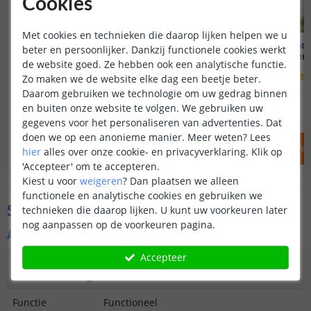
Cookies
Met cookies en technieken die daarop lijken helpen we u
Solar staande lamp Oslo
Solar wand
beter en persoonlijker. Dankzij functionele cookies werkt
50 cm hoog - Warm wit
Helder w
de website goed. Ze hebben ook een analytische functie.
(
48
reviews
)
Zo maken we de website elke dag een beetje beter.
Daarom gebruiken we technologie om uw gedrag binnen
59
,
95
79
,
95
en buiten onze website te volgen. We gebruiken uw
OP VOORRAAD
OP VOORRAAD
gegevens voor het personaliseren van advertenties. Dat
doen we op een anonieme manier.
Meer weten?
Lees
IN WINKELWAGEN
IN WINKELW
hier
alles over onze cookie- en privacyverklaring. Klik op
'Accepteer' om te accepteren.
Kiest u voor
weigeren
?
Dan plaatsen we alleen
functionele en analytische cookies en gebruiken we
Specificaties
technieken die daarop lijken. U kunt uw voorkeuren later
nog aanpassen op de voorkeuren pagina.
Algemene kenmerken
Accepteer
Type
Wandlamp
buitenverlichting
Functie
Functioneel