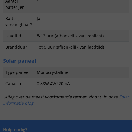
Aantal
1
batterijen
Batterij
Ja
vervangbaar?
Laadtijd
8-12 uur (afhankelijk van zonlicht)
Brandduur
Tot 6 uur (afhankelijk van laadtijd)
Solar paneel
Type paneel
Monocrystalline
Capaciteit
0.88W 4V/220mA
Uitleg over de meest voorkomende termen vindt u in onze
Solar
informatie blog
.
Hulp nodig?