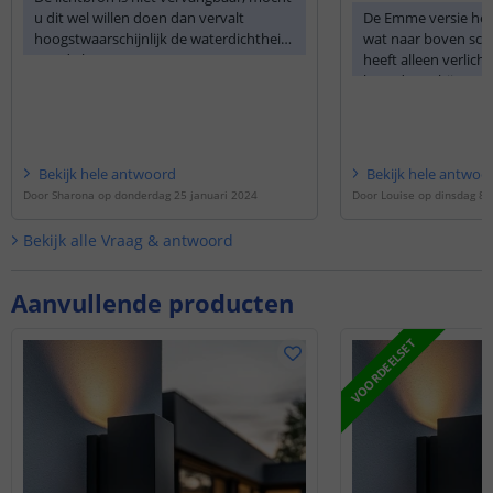
u dit wel willen doen dan vervalt
De Emme versie heef
hoogstwaarschijnlijk de waterdichtheid
wat naar boven schi
van de lamp.
heeft alleen verlich
beneden schijnt
Bekijk
hele
antwoord
Bekijk
hele
antwoo
Door
Sharona
op
donderdag 25 januari 2024
Door
Louise
op
dinsdag 8 
Bekijk alle
Vraag & antwoord
Aanvullende producten
VOORDEELSET