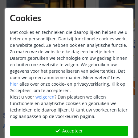
Cookies
Met cookies en technieken die daarop lijken helpen we u
beter en persoonlijker. Dankzij functionele cookies werkt
Solar up-down light Sverre
Voordeelset 2 
de website goed. Ze hebben ook een analytische functie.
Warm wit - Recht
Up-down -
Zo maken we de website elke dag een beetje beter.
(
457
reviews
)
(
Daarom gebruiken we technologie om uw gedrag binnen
en buiten onze website te volgen. We gebruiken uw
39
,
95
OP VOORRAAD
OP VOORRAAD
gegevens voor het personaliseren van advertenties. Dat
doen we op een anonieme manier.
Meer weten?
Lees
hier
alles over onze cookie- en privacyverklaring. Klik op
IN WINKELWAGEN
IN WINKELW
'Accepteer' om te accepteren.
Kiest u voor
weigeren
?
Dan plaatsen we alleen
functionele en analytische cookies en gebruiken we
technieken die daarop lijken. U kunt uw voorkeuren later
Specificaties
nog aanpassen op de voorkeuren pagina.
Algemene kenmerken
Accepteer
Type
Wandlamp