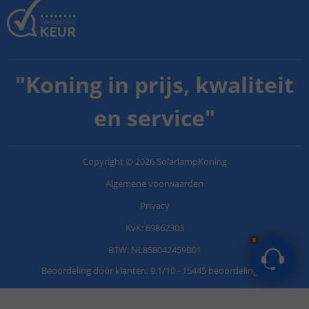
"
Koning in prijs, kwaliteit
en service
"
Copyright
©
2026
SolarlampKoning
Algemene voorwaarden
Privacy
KvK: 69862303
BTW: NL858042459B01
Beoordeling door klanten:
9.1
/
10
-
15445 beoordelingen