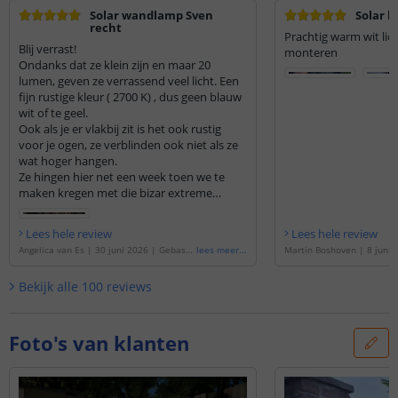
Solar wandlamp Sven
Solar l
recht
Prachtig warm wit lich
Blij verrast!
monteren
Ondanks dat ze klein zijn en maar 20
lumen, geven ze verrassend veel licht. Een
fijn rustige kleur ( 2700 K) , dus geen blauw
wit of te geel.
Ook als je er vlakbij zit is het ook rustig
voor je ogen, ze verblinden ook niet als ze
wat hoger hangen.
Ze hingen hier net een week toen we te
maken kregen met die bizar extreme
onweers avond/nacht. De regen kwam er
hard en met bakken uit. De lampjes
Lees hele review
Lees hele review
hebben het echter gewoon doorstaan, dus
Angelica van Es
|
30 juni 2026
|
Gebase
lees meer
...
Martin Boshoven
|
8 juni 
met de waterdichtheid zit het goed.
erd op de
'
Solar LED wandlamp op zonne
erd op de
'
Solar LED wand
Ik ben dus erg blij met mijn aankoop! Ook
energie Sven recht - Voordeelset van 2 st
energie Sven recht - Voord
Bekijk alle
100
reviews
op de verzendtijd is niets aan te merken. Ik
uks
'
uks
'
had ze een dag later in huis.
Ik raad deze dus absoluut aan.
Foto's van klanten