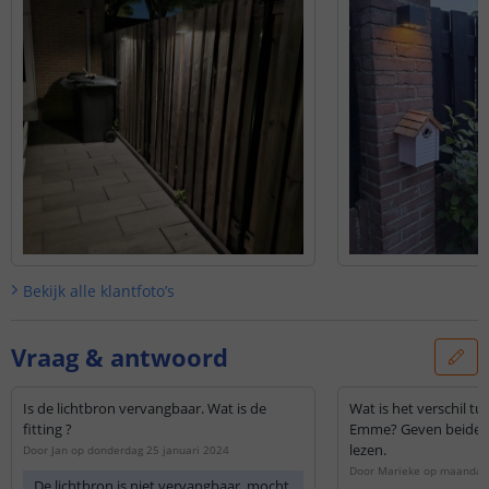
Bekijk alle
klantfoto’s
Vraag & antwoord
Is de lichtbron vervangbaar. Wat is de
Wat is het verschil t
fitting ?
Emme? Geven beide ev
lezen.
Door
Jan
op
donderdag 25 januari 2024
Door
Marieke
op
maandag 
De lichtbron is niet vervangbaar, mocht