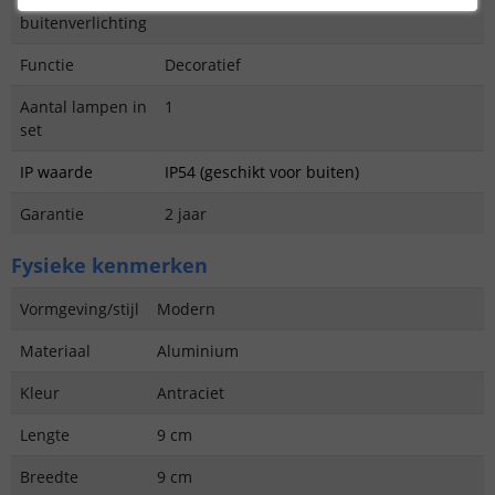
buitenverlichting
Functie
Decoratief
Aantal lampen in
1
set
IP waarde
IP54 (geschikt voor buiten)
Garantie
2 jaar
Fysieke kenmerken
Vormgeving/stijl
Modern
Materiaal
Aluminium
Kleur
Antraciet
Lengte
9 cm
Breedte
9 cm