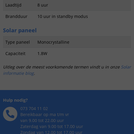
Laadtijd
8 uur
Brandduur
10 uur in standby modus
Solar paneel
Type paneel
Monocrystalline
Capaciteit
1.8W
Uitleg over de meest voorkomende termen vindt u in onze
Solar
informatie blog
.
Hulp nodig?
073 704 11 02
Bereikbaar op ma t/m vr
van 9.00 tot 22.00 uur
Zaterdag van 9.00 tot 17.00 uur
Zondag van 12.00 tot 17.00 uur