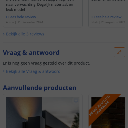
naar verwachting. Degelijk materiaal, en
leuk model
Lees hele review
Lees hele review
Anton
|
11 december 2024
Niek
|
23 augustus 2024
Bekijk alle
3
reviews
Vraag & antwoord
Er is nog geen vraag gesteld over dit product.
Bekijk alle
Vraag & antwoord
Aanvullende producten
M
E
D
I
O
A
U
G
U
S
T
U
S
L
E
V
E
R
B
A
A
R