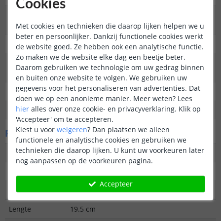
Cookies
Type
Wandlamp
buitenverlichting
Met cookies en technieken die daarop lijken helpen we u
beter en persoonlijker. Dankzij functionele cookies werkt
Functie
Decoratief
de website goed. Ze hebben ook een analytische functie.
Zo maken we de website elke dag een beetje beter.
Aantal lampen in
1
Daarom gebruiken we technologie om uw gedrag binnen
set
en buiten onze website te volgen. We gebruiken uw
gegevens voor het personaliseren van advertenties. Dat
IP waarde
IP44 (geschikt voor buiten)
doen we op een anonieme manier.
Meer weten?
Lees
hier
alles over onze cookie- en privacyverklaring. Klik op
Garantie
2 jaar
'Accepteer' om te accepteren.
Kiest u voor
weigeren
?
Dan plaatsen we alleen
Fysieke kenmerken
functionele en analytische cookies en gebruiken we
technieken die daarop lijken. U kunt uw voorkeuren later
Vormgeving/stijl
Modern
nog aanpassen op de voorkeuren pagina.
Materiaal
RVS Gecoat
Accepteer
Kleur
Zwart
Lengte
19.5 cm