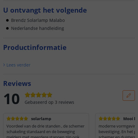
U ontvangt het volgende
Brendz Solarlamp Malabo
Nederlandse handleiding
Productinformatie
Lees verder
Reviews
10
Gebaseerd op
3
reviews
solarlamp
Mooi li
Voordeel van de drie standen , de schemer
moderne vormgeving, eenvoudige
schakeling standaard en de beweging
bevestiging. En het ge
melders met meerdere stappen zijn ook
schemer en duisternis