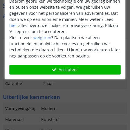
Daarom gebruiken we technologie om uw gedrag binnen
Specificaties
en buiten onze website te volgen. We gebruiken uw
gegevens voor het personaliseren van advertenties. Dat
Algemene kenmerken
doen we op een anonieme manier.
Meer weten?
Lees
hier
alles over onze cookie- en privacyverklaring. Klik op
Type
Wandlamp
'Accepteer' om te accepteren.
buitenverlichting
Kiest u voor
weigeren
?
Dan plaatsen we alleen
functionele en analytische cookies en gebruiken we
Functie
Functioneel en decoratief
technieken die daarop lijken. U kunt uw voorkeuren later
Aantal lampen in
3
nog aanpassen op de voorkeuren pagina.
set
Accepteer
IP waarde
IP44 (geschikt voor buiten)
Garantie
2 jaar
Uiterlijke kenmerken
Vormgeving/stijl
Modern
Materiaal
Kunststof