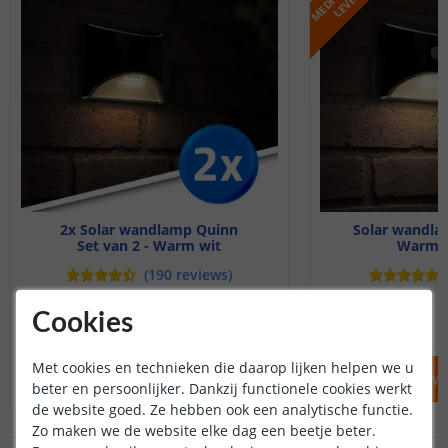
2x Solar wandlamp Quinn
Solar wandlam
Set van 2 - Warm wit
Warm wi
(
190
reviews
)
17
,
95
Cookies
OP VOORRAAD
NIET OP VOORRAAD
Met cookies en technieken die daarop lijken helpen we u
IN WINKELWAGEN
IN WINKELW
beter en persoonlijker. Dankzij functionele cookies werkt
de website goed. Ze hebben ook een analytische functie.
Zo maken we de website elke dag een beetje beter.