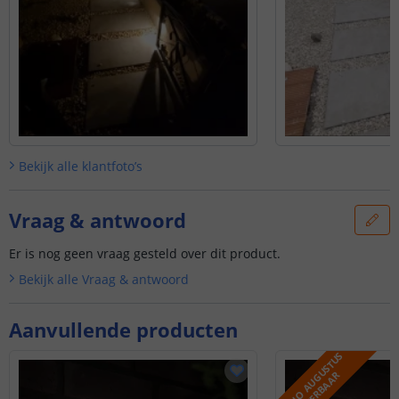
Bekijk alle
klantfoto’s
Vraag & antwoord
Er is nog geen vraag gesteld over dit product.
Bekijk alle
Vraag & antwoord
Aanvullende producten
M
E
D
I
O
A
U
G
U
S
T
U
S
L
E
V
E
R
B
A
A
R