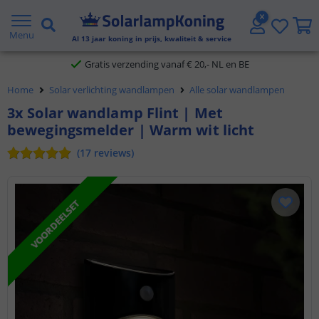
2 jaar garantie
Menu
Al
13
jaar koning in prijs, kwaliteit & service
Gratis verzending vanaf € 20,- NL en BE
Klantbeoordeling 9.1
Home
Solar verlichting wandlampen
Alle solar wandlampen
3x Solar wandlamp Flint | Met
Voor 23:45 uur besteld,
morgen in huis
bewegingsmelder | Warm wit licht
(
17
reviews
)
VOORDEELSET