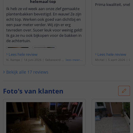
helemaal top
Prima kwaliteit, snelle
Ik heb ze vd week aan onze zlef gemaakte
plantenbakken bevestigd. En wauw! Ze zijn
echt top. Werken ook goed van dichtbij en
een paar meter verder. Wij zijn er erg
tevreden over. Suoer leuk voor weinig geld!
Ik ga ze nu ook bijkopen voor de bakken in
de achtertuin.
Lees hele review
Lees hele review
N. Kampe
|
14 juni 2026
|
Gebaseerd op
lees meer
...
Michel
|
5 april 2026
|
Ge
de
'
3x Solar wandlamp Flint | Met beweg
'
3x Solar wandlamp Flint 
ingsmelder | Warm wit licht
'
smelder | Warm wit licht
'
Bekijk alle
17
reviews
Foto's van klanten