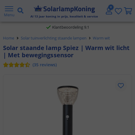
Gratis verzending vanaf € 20,- NL en BE
Menu
Al
13
jaar koning in prijs, kwaliteit & service
Klantbeoordeling 9.1
Home
Solar tuinverlichting staande lampen
Warm wit
Voor 23:45 uur besteld,
morgen in huis
Solar staande lamp Spiez | Warm wit licht
| Met bewegingssensor
(
35
reviews
)