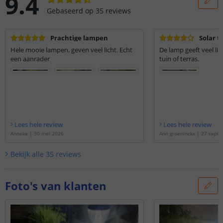
9.4
Gebaseerd op
35
reviews
Prachtige lampen
Solar 
Hele mooie lampen, geven veel licht. Echt
De lamp geeft veel li
een aanrader
tuin of terras.
Lees hele review
Lees hele review
Anneke
|
30 mei 2026
Ann groeninckx
|
27 septe
Bekijk alle
35
reviews
Foto's van klanten