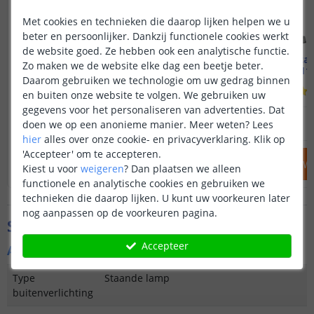
Met cookies en technieken die daarop lijken helpen we u
beter en persoonlijker. Dankzij functionele cookies werkt
de website goed. Ze hebben ook een analytische functie.
Solar lantaarn London
Solar lantaa
Zo maken we de website elke dag een beetje beter.
Hoogte 100 of 135 cm
Hoogte 110
Daarom gebruiken we technologie om uw gedrag binnen
(
30
reviews
)
en buiten onze website te volgen. We gebruiken uw
gegevens voor het personaliseren van advertenties. Dat
114
,
95
doen we op een anonieme manier.
Meer weten?
Lees
OP VOORRAAD
OP VOORRAAD
hier
alles over onze cookie- en privacyverklaring. Klik op
'Accepteer' om te accepteren.
IN WINKELWAGEN
IN WINKELW
Kiest u voor
weigeren
?
Dan plaatsen we alleen
functionele en analytische cookies en gebruiken we
technieken die daarop lijken. U kunt uw voorkeuren later
nog aanpassen op de voorkeuren pagina.
Specificaties
Accepteer
Algemene kenmerken
Type
Staande lamp
buitenverlichting