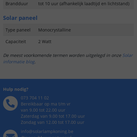
Brandduur
tot 10 uur (afhankelijk laadtijd en lichtstand)
Solar paneel
Type paneel
Monocrystalline
Capaciteit
2 Watt
De meest voorkomende termen worden uitgelegd in onze
Solar
informatie blog
.
Hulp nodig?
073 704 11 02
Bereikbaar op ma t/m vr
van 9.00 tot 22.00 uur
Zaterdag van 9.00 tot 17.00 uur
Zondag van 12.00 tot 17.00 uur
info@solarlampkoning.be