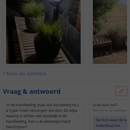
Bekijk alle
klantfoto’s
Vraag & antwoord
In de handleiding staat dat de batterij na 2
Is de buis hol?
à 3 jaar moet vervangen worden. De wijze
Door
Petra
op
maandag 23
waarop is echter niet duidelijk in de
De buis waar de lamp
handleiding. Kan u de werkwijze beter
inderdaad hol.
beschrijven?