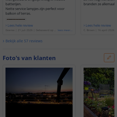
batterijen.
branden ze allemaal!!
Nette service lampjes zijn perfect voor
balkon of terras.
Lees hele review
Lees hele review
Goeree
|
21 juli 2026
|
Gebaseerd op de
lees meer
...
C. Brown
|
16 april 2026
'
Solar LED priklamp Bogey | Warm wit lic
de
'
Solar LED priklamp Bo
ht | Voordeelset van 4 stuks
'
licht | Voordeelset van 4 
Bekijk alle
57
reviews
Foto's van klanten