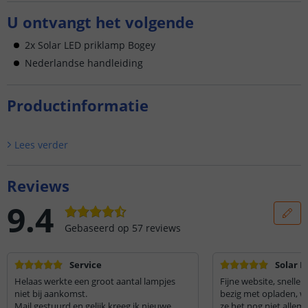
U ontvangt het volgende
2x Solar LED priklamp Bogey
Nederlandse handleiding
Productinformatie
Lees verder
Reviews
9.4
Gebaseerd op
57
reviews
Service
Solar L
Helaas werkte een groot aantal lampjes
Fijne website, snelle 
niet bij aankomst.
bezig met opladen, w
Mail gestuurd en gelijk kreeg ik nieuwe
ze het nog niet allem