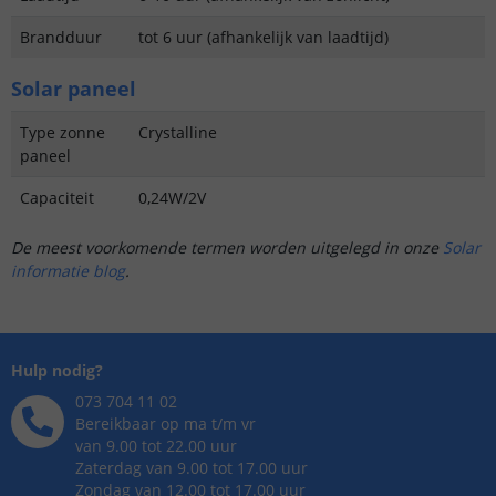
Brandduur
tot 6 uur (afhankelijk van laadtijd)
Solar paneel
Type zonne
Crystalline
paneel
Capaciteit
0,24W/2V
De meest voorkomende termen worden uitgelegd in onze
Solar
informatie blog
.
Hulp nodig?
073 704 11 02
Bereikbaar op ma t/m vr
van 9.00 tot 22.00 uur
Zaterdag van 9.00 tot 17.00 uur
Zondag van 12.00 tot 17.00 uur