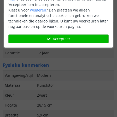
Type
Priklamp
'Accepteer' om te accepteren.
buitenverlichting
Kiest u voor
weigeren
?
Dan plaatsen we alleen
functionele en analytische cookies en gebruiken we
Functie
Decoratief
technieken die daarop lijken. U kunt uw voorkeuren later
nog aanpassen op de voorkeuren pagina.
Aantal lampen in
2
set
Accepteer
IP waarde
IP44 (Geschikt voor buiten)
Garantie
2 jaar
Fysieke kenmerken
Vormgeving/stijl
Modern
Materiaal
Kunststof
Kleur
Zwart
Hoogte
28,15 cm
Breedte
5,9 cm