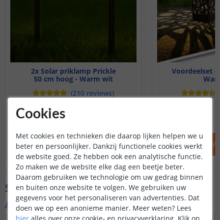
2x Solar priklamp Prickle
Voordeelset 4
50 cm hoog - Warm wit
Warm
(
210
reviews
)
Cookies
17
,
95
OP VOORRAAD
OP VOORRAAD
Met cookies en technieken die daarop lijken helpen we u
IN WINKELWAGEN
IN WINKELW
beter en persoonlijker. Dankzij functionele cookies werkt
de website goed. Ze hebben ook een analytische functie.
Zo maken we de website elke dag een beetje beter.
Daarom gebruiken we technologie om uw gedrag binnen
Specificaties
en buiten onze website te volgen. We gebruiken uw
gegevens voor het personaliseren van advertenties. Dat
Algemene kenmerken
doen we op een anonieme manier.
Meer weten?
Lees
hier
alles over onze cookie- en privacyverklaring. Klik op