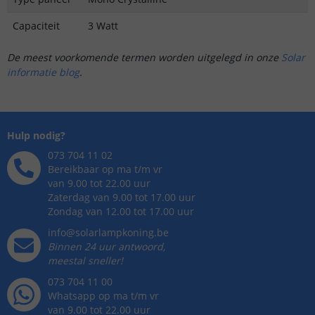
Capaciteit
3 Watt
De meest voorkomende termen worden uitgelegd in onze
Solar
informatie blog
.
Hulp nodig?
073 704 11 02
Bereikbaar op ma t/m vr
van 9.00 tot 22.00 uur
Zaterdag van 9.00 tot 17.00 uur
Zondag van 12.00 tot 17.00 uur
info@solarlampkoning.be
Binnen 24 uur antwoord,
meestal sneller!
073 704 11 00
Whatsapp op ma t/m vr
van 9.00 tot 22.00 uur