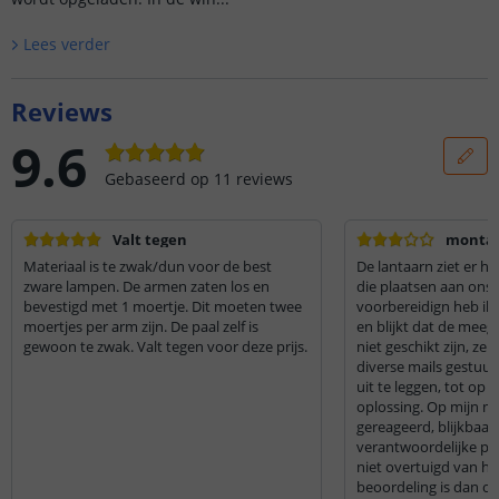
Lees verder
Reviews
9.6
Gebaseerd op
11
reviews
Valt tegen
monta
Materiaal is te zwak/dun voor de best
De lantaarn ziet er he
zware lampen. De armen zaten los en
die plaatsen aan ons hu
bevestigd met 1 moertje. Dit moeten twee
voorbereidign heb ik 
moertjes per arm zijn. De paal zelf is
en blijkt dat de meeg
gewoon te zwak. Valt tegen voor deze prijs.
niet geschikt zijn, ze z
diverse mails gestuu
uit te leggen, tot op 
oplossing. Op mijn mai
gereageerd, blijkbaar 
verantwoordelijke p
niet overtuigd van he
beoordeling is dan oo