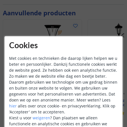
Aanvullende producten
Cookies
Met cookies en technieken die daarop lijken helpen we u
beter en persoonlijker. Dankzij functionele cookies werkt
de website goed. Ze hebben ook een analytische functie.
Zo maken we de website elke dag een beetje beter.
Daarom gebruiken we technologie om uw gedrag binnen
en buiten onze website te volgen. We gebruiken uw
gegevens voor het personaliseren van advertenties. Dat
doen we op een anonieme manier.
Meer weten?
Lees
Solar lantaarn London
Solar lantaa
Hoogte 100 of 135 cm
235 cm hoog
hier
alles over onze cookie- en privacyverklaring. Klik op
'Accepteer' om te accepteren.
(
30
reviews
)
Kiest u voor
weigeren
?
Dan plaatsen we alleen
functionele en analytische cookies en gebruiken we
114
,
95
OP VOORRAAD
OP VOORRAAD