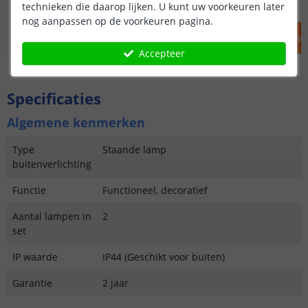
technieken die daarop lijken. U kunt uw voorkeuren later
nog aanpassen op de voorkeuren pagina.
IN WINKELWAGEN
IN WINKELW
Accepteer
Specificaties
Algemene kenmerken
Type
Staande lamp
buitenverlichting
Functie
Functioneel, decoratief
Aantal lampen in
2
set
IP waarde
IP44 (Geschikt voor buiten)
Garantie
2 jaar