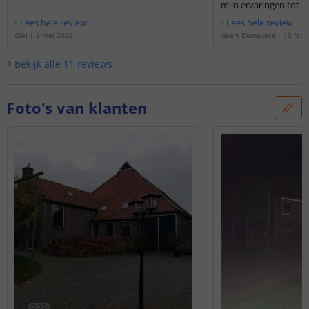
mijn ervaringen tot n
echt over het product
Lees hele review
Lees hele review
Giel
|
2 mei 2026
Geert Demeyere
|
13 febr
Bekijk alle
11
reviews
Foto's van klanten