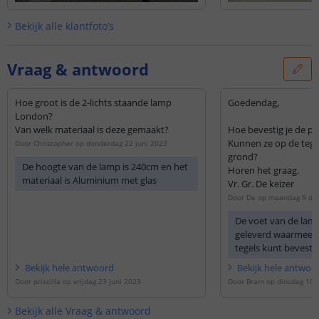
Bekijk alle
klantfoto’s
Vraag & antwoord
Hoe groot is de 2-lichts staande lamp
Goedendag,
London?
Van welk materiaal is deze gemaakt?
Hoe bevestig je de pa
Kunnen ze op de tege
Door
Christopher
op
donderdag 22 juni 2023
grond?
De hoogte van de lamp is 240cm en het
Horen het graag.
materiaal is Aluminium met glas
Vr. Gr. De keizer
Door
De
op
maandag 9 de
De voet van de lam
geleverd waarmee 
tegels kunt bevesti
Bekijk
hele
antwoord
Bekijk
hele
antwoo
Door
priscilla
op
vrijdag 23 juni 2023
Door
Bram
op
dinsdag 10
Bekijk alle
Vraag & antwoord