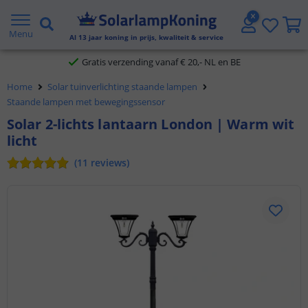
2 jaar garantie
Menu
Al
13
jaar koning in prijs, kwaliteit & service
Gratis verzending vanaf € 20,- NL en BE
Home
Solar tuinverlichting staande lampen
Klantbeoordeling 9.1
Staande lampen met bewegingssensor
Solar 2-lichts lantaarn London | Warm wit
Voor 23:45 uur besteld,
morgen in huis
licht
(
11
reviews
)