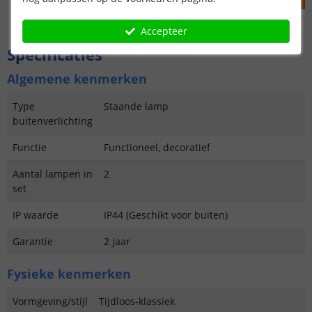
Accepteer
Specificaties
Algemene kenmerken
Type
Staande lamp
buitenverlichting
Functie
Functioneel, decoratief
Aantal lampen in
2
set
IP waarde
IP44 (Geschikt voor buiten)
Garantie
2 jaar
Fysieke kenmerken
Vormgeving/stijl
Tijdloos-klassiek