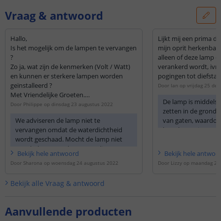
Vraag & antwoord
Hallo,
Lijkt mij een prima d
Is het mogelijk om de lampen te vervangen
mijn oprit herkenbaar
?
alleen of deze lamp o
Zo ja, wat zijn de kenmerken (Volt / Watt)
verankerd wordt, ivm
en kunnen er sterkere lampen worden
pogingen tot diefstal
geïnstalleerd ?
Door
Ian
op
vrijdag 25 de
Met Vriendelijke Groeten.
De lamp is middels 
Philippe.
Door
Philippe
op
dinsdag 23 augustus 2022
zetten in de grond. 
We adviseren de lamp niet te
van gaten, waardoo
vervangen omdat de waterdichtheid
kunt bevestigen op
wordt geschaad. Mocht de lamp niet
naar behoren werken zou u dit eens
Bekijk
hele
antwoord
Bekijk
hele
antwoo
willen proberen?
Door
Sharona
op
woensdag 24 augustus 2022
Door
Lizzy
op
maandag 28
Ik zou u willen vragen om de lamp, in
Bekijk alle
Vraag & antwoord
de uit-stand, gedurende 72 uur de tijd
te geven om zich volledig op te laden.
Dit kunt u doen door de lamp in de UIT-
Aanvullende producten
stand te zetten en op een zonnige plek