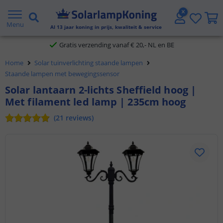
2 jaar garantie
Menu
Al
13
jaar koning in prijs, kwaliteit & service
Gratis verzending vanaf € 20,- NL en BE
Klantbeoordeling 9.1
Home
Solar tuinverlichting staande lampen
Staande lampen met bewegingssensor
Voor 23:45 uur besteld,
morgen in huis
Solar lantaarn 2-lichts Sheffield hoog |
Met filament led lamp | 235cm hoog
(
21
reviews
)