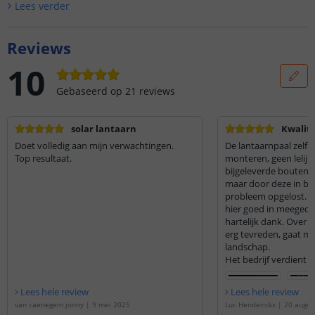
Lees verder
Reviews
10
Gebaseerd op
21
reviews
solar lantaarn
Kwalite
Doet volledig aan mijn verwachtingen.
De lantaarnpaal zelf i
Top resultaat.
monteren, geen lelijk
bijgeleverde bouten 
maar door deze in be
probleem opgelost. D
hier goed in meegeda
hartelijk dank. Over d
erg tevreden, gaat mo
landschap.
Het bedrijf verdient a
aan hun woord. Top
Lees hele review
Lees hele review
van caenegem jonny
|
9 mei 2025
Luc Henderickx
|
20 augus