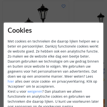
te plaatsen of, wanneer de zon het af
laat weten, onder een gewone lamp.
Door de lamp middels kunstlicht op te
laden, kunnen we testen of deze het
gaat doen, dit heeft echter geen effect
op de brandduur. Let hierbij op dat het
solarpaneel goed schoon is, zodat de
Cookies
zonne-energie goed opgenomen kan
worden. Zo zal de solarlamp een boost
Met cookies en technieken die daarop lijken helpen we u
krijgen en zich volledig kunnen
beter en persoonlijker. Dankzij functionele cookies werkt
opladen. U kunt de lamp eventueel
de website goed. Ze hebben ook een analytische functie.
overdag testen door het solarpaneel af
te dekken en de knop in te drukken
Zo maken we de website elke dag een beetje beter.
waardoor u de stand kunt verzetten.
Daarom gebruiken we technologie om uw gedrag binnen
en buiten onze website te volgen. We gebruiken uw
Solar lantaarn Sheffield
Solar lantaa
Kunt u dit eens proberen en mij laten
gegevens voor het personaliseren van advertenties. Dat
Hoogte 110 of 145 cm
Hoogte 195
weten wat uw bevindingen zijn?
doen we op een anonieme manier.
Meer weten?
Lees
(
42
reviews
)
hier
alles over onze cookie- en privacyverklaring. Klik op
'Accepteer' om te accepteren.
124
,
95
Kiest u voor
weigeren
?
Dan plaatsen we alleen
OP VOORRAAD
OP VOORRAAD
functionele en analytische cookies en gebruiken we
technieken die daarop lijken. U kunt uw voorkeuren later
IN WINKELWAGEN
IN WINKELW
nog aanpassen op de voorkeuren pagina.