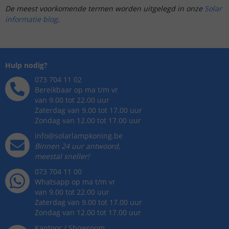
De meest voorkomende termen worden uitgelegd in onze
Solar
informatie blog
.
Hulp nodig?
073 704 11 02
Bereikbaar op ma t/m vr
van 9.00 tot 22.00 uur
Zaterdag van 9.00 tot 17.00 uur
Zondag van 12.00 tot 17.00 uur
info@solarlampkoning.be
Binnen 24 uur antwoord,
meestal sneller!
073 704 11 00
Whatsapp op ma t/m vr
van 9.00 tot 22.00 uur
Zaterdag van 9.00 tot 17.00 uur
Zondag van 12.00 tot 17.00 uur
Kantoor / Showroom