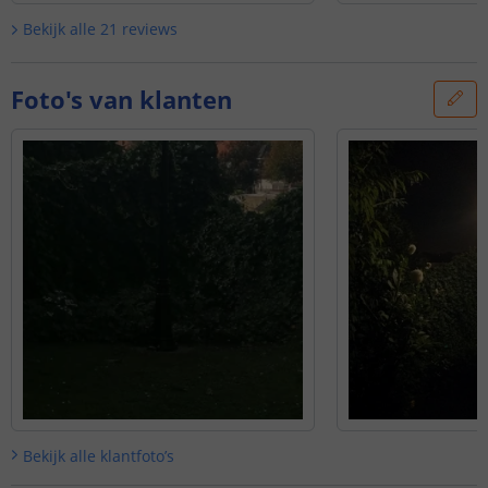
Bekijk alle
21
reviews
Foto's van klanten
Bekijk alle
klantfoto’s