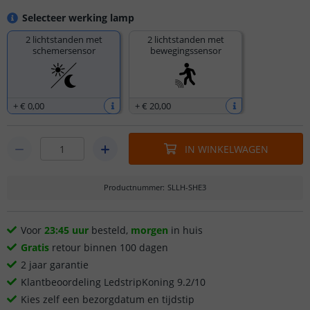
Selecteer werking lamp
2 lichtstanden met
2 lichtstanden met
schemersensor
bewegingssensor
+
€ 0
,
00
+
€ 20
,
00
IN WINKELWAGEN
Productnummer
:
SLLH-SHE3
Voor
23:45 uur
besteld,
morgen
in huis
Gratis
retour binnen 100 dagen
2 jaar garantie
Klantbeoordeling LedstripKoning 9.2/10
Kies zelf een bezorgdatum en tijdstip