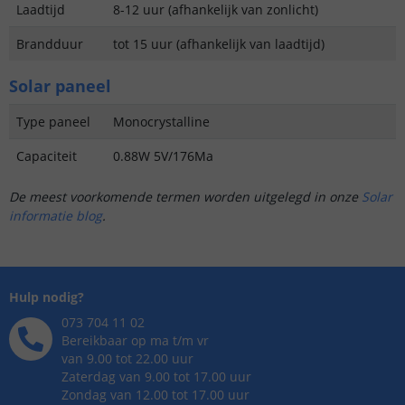
Laadtijd
8-12 uur (afhankelijk van zonlicht)
Brandduur
tot 15 uur (afhankelijk van laadtijd)
Solar paneel
Type paneel
Monocrystalline
Capaciteit
0.88W 5V/176Ma
De meest voorkomende termen worden uitgelegd in onze
Solar
informatie blog
.
Hulp nodig?
073 704 11 02
Bereikbaar op ma t/m vr
van 9.00 tot 22.00 uur
Zaterdag van 9.00 tot 17.00 uur
Zondag van 12.00 tot 17.00 uur