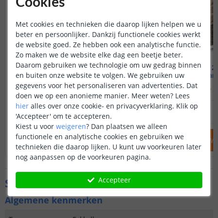
Cookies
Met cookies en technieken die daarop lijken helpen we u
beter en persoonlijker. Dankzij functionele cookies werkt
de website goed. Ze hebben ook een analytische functie.
Zo maken we de website elke dag een beetje beter.
Daarom gebruiken we technologie om uw gedrag binnen
Solarlamp Fakkel
Voordeelset 2 
en buiten onze website te volgen. We gebruiken uw
Met bewegende vlam
Warm
gegevens voor het personaliseren van advertenties. Dat
(
441
reviews
)
(
doen we op een anonieme manier.
Meer weten?
Lees
hier
alles over onze cookie- en privacyverklaring. Klik op
19
,
95
OP VOORRAAD
OP VOORRAAD
'Accepteer' om te accepteren.
Kiest u voor
weigeren
?
Dan plaatsen we alleen
functionele en analytische cookies en gebruiken we
IN WINKELWAGEN
IN WINKELW
technieken die daarop lijken. U kunt uw voorkeuren later
nog aanpassen op de voorkeuren pagina.
Accepteer
Specificaties
Algemene kenmerken