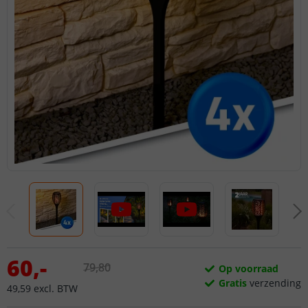
60
,
-
79
,
80
Op voorraad
Gratis
verzending
49
,
59
excl.
BTW