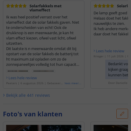
Solarfakkels met
Solarla
vlameffect
De lamp geeft goed lic
Ik was heel positief verrast over het
Helaas doet het fakkel
vlameffect dat de solar fakkels gaven. Niet
nauwelijks te zien.
te onderscheiden van echt! Ook de
Ik heb andere merken
drukknop is een meerwaarde, je kan ht
daar doet het fakkel e
vlam effect kiezen, ofwel vast licht, ofwel
Twee zitten nog in de
uitzetten.
zijn weet ik niet.
Dit laatste is n meerwaarde omdat dit bij
Lees hele review
opstart van de solar fakkels de batterij tot
Krieger
|
11 juli 2026
|
Ge
ht maximum zal opladen om zo de
'
Solarlamp Fakkel | met vl
Bedankt voo
zonnepaneeltjes volledig tot hun capaciteit
rdeelset van 4 stuks
'
kijken graag 
te benutten. Ik heb deze uitgeschakeld bij
opstart en 24u laten opladen waardoor
kunnen bete
Lees hele review
deze nu prachtig branden bij avond. Geeft
Door
Danielle
o
Peeters
|
6 augustus 2026
|
Gebaseerd
lees meer
...
een prachtige Arabische sfeer. Ook de
op de
'
Solarlamp Fakkel | Met vlameffect
extra gadgets zoals vijzen etc...zijn ideaal
| Voordeelset van 3 stuks
'
Bekijk alle
441
reviews
om te kiezen hoe of waar je de solar fakkels
wil installeren bv in zachte grond, aan
muur/wand, vastboren op verharde grond
etc...ook zit er n duidelijke
Foto's van klanten
gebruiksaanwijzing bij.
Ik ben heel blij met mijn aankoop en
daarom had ik er al extra bij besteld!