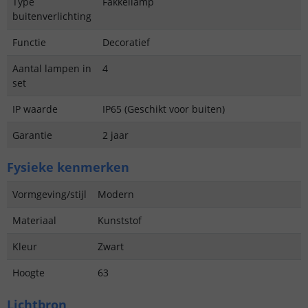
Type
Fakkellamp
buitenverlichting
Functie
Decoratief
Aantal lampen in
4
set
IP waarde
IP65 (Geschikt voor buiten)
Garantie
2 jaar
Fysieke kenmerken
Vormgeving/stijl
Modern
Materiaal
Kunststof
Kleur
Zwart
Hoogte
63
Lichtbron