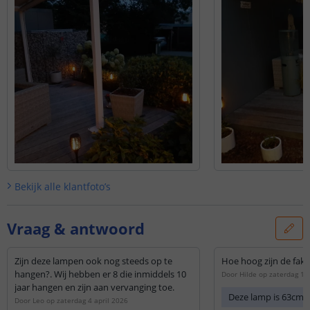
Bekijk alle
klantfoto’s
Vraag & antwoord
Zijn deze lampen ook nog steeds op te
Hoe hoog zijn de fakk
hangen?. Wij hebben er 8 die inmiddels 10
Door
Hilde
op
zaterdag 1 
jaar hangen en zijn aan vervanging toe.
Deze lamp is 63cm 
Door
Leo
op
zaterdag 4 april 2026