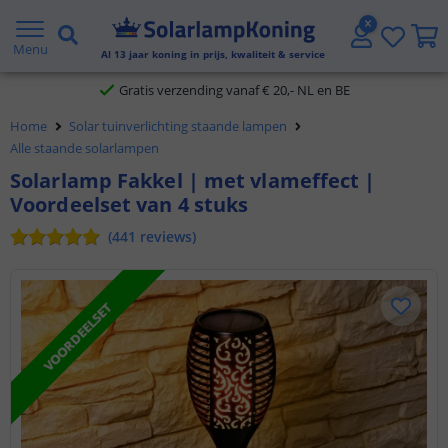
2 jaar garantie
Menu
Al
13
jaar koning in prijs, kwaliteit & service
Gratis verzending vanaf € 20,- NL en BE
Klantbeoordeling 9.1
Home
Solar tuinverlichting staande lampen
Alle staande solarlampen
Voor 23:45 uur besteld,
morgen in huis
Solarlamp Fakkel | met vlameffect |
Voordeelset van 4 stuks
(
441
reviews
)
VOORDEELSET