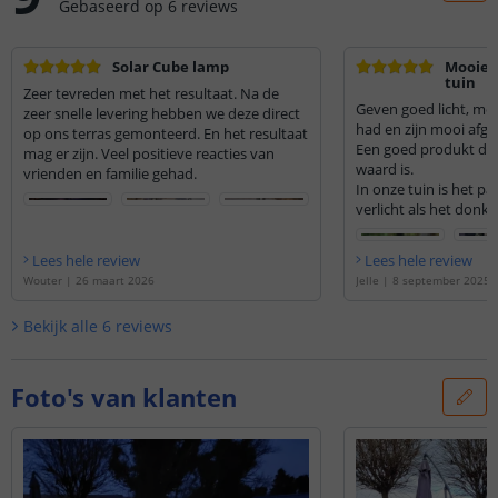
Gebaseerd op
6
reviews
Solar Cube lamp
Mooie 
tuin
Zeer tevreden met het resultaat. Na de
Geven goed licht, me
zeer snelle levering hebben we deze direct
had en zijn mooi afge
op ons terras gemonteerd. En het resultaat
Een goed produkt dat
mag er zijn. Veel positieve reacties van
waard is.
vrienden en familie gehad.
In onze tuin is het pa
verlicht als het donker
Lees hele review
Lees hele review
Wouter
|
26 maart 2026
Jelle
|
8 september 2025
Bekijk alle
6
reviews
Foto's van klanten