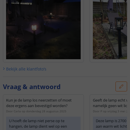
Bekijk alle
klantfoto’s
Vraag & antwoord
Kun je de lamp los neerzetten of moet
Geeft de lamp echt wa
deze ergens aan bevestigd worden?
namelijk geen wit lich
Door
Carla
op
donderdag 28 augustus 2025
Door
P
op
vrijdag 3 mei 2
U hoeft de lamp niet perse op te
Deze lamp is 2700 Ke
hangen, de lamp dient wel op een
aan warm wit licht.