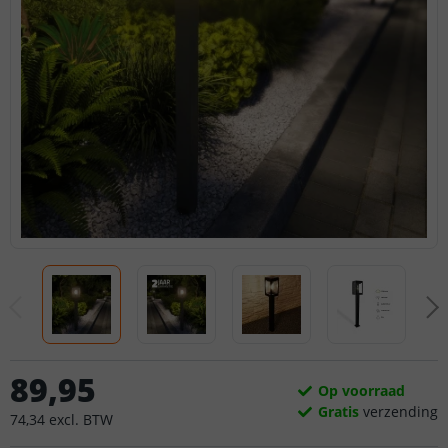
89
,
95
Op voorraad
Gratis
verzending
74
,
34
excl.
BTW