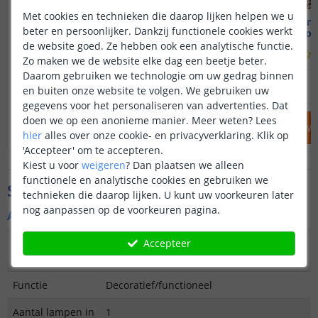
Met cookies en technieken die daarop lijken helpen we u
Solar staande lamp Sven
Solar staan
beter en persoonlijker. Dankzij functionele cookies werkt
60 cm hoog - Warm wit
50 cm hoog
de website goed. Ze hebben ook een analytische functie.
(
3
reviews
)
Zo maken we de website elke dag een beetje beter.
Daarom gebruiken we technologie om uw gedrag binnen
59
,
95
69
,
95
OP VOORRAAD
OP VOORRAAD
en buiten onze website te volgen. We gebruiken uw
gegevens voor het personaliseren van advertenties. Dat
doen we op een anonieme manier.
Meer weten?
Lees
IN WINKELWAGEN
IN WINKELW
hier
alles over onze cookie- en privacyverklaring. Klik op
'Accepteer' om te accepteren.
Kiest u voor
weigeren
?
Dan plaatsen we alleen
functionele en analytische cookies en gebruiken we
Specificaties
technieken die daarop lijken. U kunt uw voorkeuren later
nog aanpassen op de voorkeuren pagina.
Algemene kenmerken
Accepteer
Type
Staande lamp
buitenverlichting
Functie
Decoratief/functioneel
Aantal lampen in
1