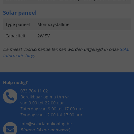
Solar paneel
Type paneel
Monocrystalline
Capaciteit
2W 5V
De meest voorkomende termen worden uitgelegd in onze
Solar
informatie blog
.
Hulp nodig?
073 704 11 02
Bereikbaar op ma t/m vr
van 9.00 tot 22.00 uur
Zaterdag van 9.00 tot 17.00 uur
Zondag van 12.00 tot 17.00 uur
info@solarlampkoning.be
Binnen 24 uur antwoord,