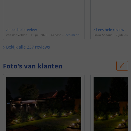
Lees hele review
Lees hele review
van der Velden
|
12 juli 2026
|
Gebaseer
lees meer
...
Silvio Ariaans
|
2 juli 2026
d op de
'
Solar LED priklamp Lucifer | War
op de
'
Solar LED priklamp 
m wit licht | Voordeelset van 4 stuks
'
verlichting - Set 2 stuks
'
Bekijk alle
237
reviews
Foto's van klanten