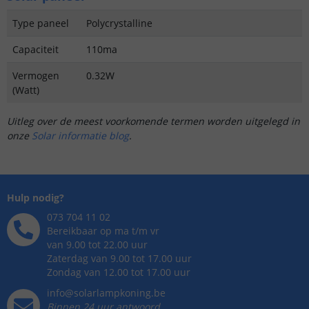
Type paneel
Polycrystalline
Capaciteit
110ma
Vermogen
0.32W
(Watt)
Uitleg over de meest voorkomende termen worden uitgelegd in
onze
Solar informatie blog
.
Hulp nodig?
073 704 11 02
Bereikbaar op ma t/m vr
van 9.00 tot 22.00 uur
Zaterdag van 9.00 tot 17.00 uur
Zondag van 12.00 tot 17.00 uur
info@solarlampkoning.be
Binnen 24 uur antwoord,