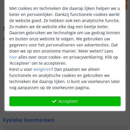
IN WINKELWAGEN
IN WINKELW
Met cookies en technieken die daarop lijken helpen we u
beter en persoonlijker. Dankzij functionele cookies werkt
de website goed. Ze hebben ook een analytische functie.
Zo maken we de website elke dag een beetje beter.
Specificaties
Daarom gebruiken we technologie om uw gedrag binnen
Algemene kenmerken
en buiten onze website te volgen. We gebruiken uw
gegevens voor het personaliseren van advertenties. Dat
Type
Priklamp
doen we op een anonieme manier.
Meer weten?
Lees
buitenverlichting
hier
alles over onze cookie- en privacyverklaring. Klik op
'Accepteer' om te accepteren.
Functie
Decoratief
Kiest u voor
weigeren
?
Dan plaatsen we alleen
functionele en analytische cookies en gebruiken we
Aantal lampen in
2
technieken die daarop lijken. U kunt uw voorkeuren later
set
nog aanpassen op de voorkeuren pagina.
IP waarde
IP44 (Geschikt voor buiten)
Accepteer
Garantie
2 jaar
Fysieke kenmerken