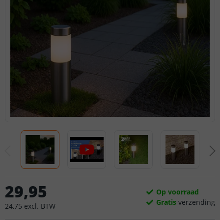
29
,
95
Op voorraad
Gratis
verzending
24
,
75
excl.
BTW