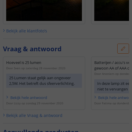
Bekijk alle
klantfoto’s
Vraag & antwoord
Hoeveel is 25 lumen
Batterijen / accu's ver
gewoon AA of AAA op
Door
Sven
op
zaterdag 28 november 2020
Door
Anoniem
op
donderd
25 Lumen staat gelijk aan ongeveer
2,5W. Het betreft dus sfeerverlichting.
In deze lamp zit een
niet te vervangen is
Bekijk
hele
antwoord
Bekijk
hele
antwoo
Door
Lizzy
op
zondag 29 november 2020
Door
Fatima
op
donderdag
Bekijk alle
Vraag & antwoord
Aanvullende producten