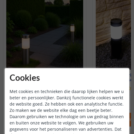
Solar priklamp Lucifer
2x Solar pri
Cookies
Set van 2 - Warm wit
Voordeelset
(
238
reviews
)
Met cookies en technieken die daarop lijken helpen we u
beter en persoonlijker. Dankzij functionele cookies werkt
29
,
95
OP VOORRAAD
OP VOORRAAD
de website goed. Ze hebben ook een analytische functie.
Zo maken we de website elke dag een beetje beter.
Daarom gebruiken we technologie om uw gedrag binnen
IN WINKELWAGEN
IN WINKELW
en buiten onze website te volgen. We gebruiken uw
gegevens voor het personaliseren van advertenties. Dat