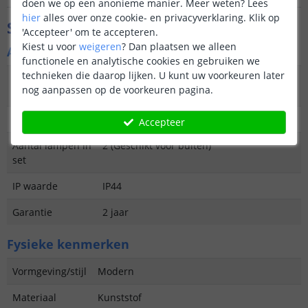
doen we op een anonieme manier.
Meer weten?
Lees
hier
alles over onze cookie- en privacyverklaring. Klik op
Specificaties
'Accepteer' om te accepteren.
Kiest u voor
weigeren
?
Dan plaatsen we alleen
Algemene kenmerken
functionele en analytische cookies en gebruiken we
technieken die daarop lijken. U kunt uw voorkeuren later
Type
Priklamp
nog aanpassen op de voorkeuren pagina.
buitenverlichting
Functie
Decoratief
Accepteer
Aantal lampen in
2 (Geschikt voor buiten)
set
IP waarde
IP44
Garantie
2 jaar
Fysieke kenmerken
Vormgeving/stijl
Modern
Materiaal
Kunststof