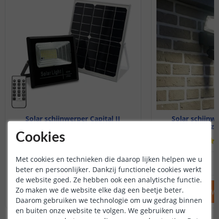
Solar schijnwerper Capital II
Solar schijnwe
Met los zonnepaneel
Met los z
Cookies
(
27
reviews
)
Met cookies en technieken die daarop lijken helpen we u
79
,
95
OP VOORRAAD
OP VOORRAAD
beter en persoonlijker. Dankzij functionele cookies werkt
de website goed. Ze hebben ook een analytische functie.
Zo maken we de website elke dag een beetje beter.
IN WINKELWAGEN
IN WINKELW
Daarom gebruiken we technologie om uw gedrag binnen
en buiten onze website te volgen. We gebruiken uw