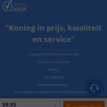
"
Koning in prijs, kwaliteit
en service
"
Copyright
©
2026
SolarlampKoning
Algemene voorwaarden
Privacy
KvK: 69862303
BTW: NL858042459B01
Beoordeling door klanten:
9.1
/
10
-
15449 beoordelingen
59
,
95
IN WINKELWAGEN