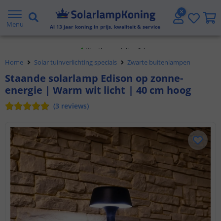
Gratis verzending vanaf € 20,- NL en BE
Menu
Al
13
jaar koning in prijs, kwaliteit & service
Klantbeoordeling 9.1
Home
Solar tuinverlichting specials
Zwarte buitenlampen
Voor 23:45 uur besteld,
morgen in huis
Staande solarlamp Edison op zonne-
energie | Warm wit licht | 40 cm hoog
(
3
reviews
)