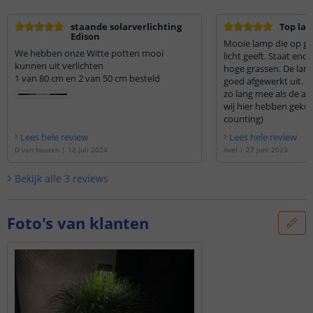
staande solarverlichting
Top la
Edison
Mooie lamp die op g
We hebben onze Witte potten mooi
licht geeft. Staat eno
kunnen uit verlichten
hoge grassen. De lamp
1 van 80 cm en 2 van 50 cm besteld
goed afgewerkt uit. Hopelijk gaat deze net
zo lang mee als de a
wij hier hebben gekoc
counting)
Lees hele review
Lees hele review
D van buuren
|
12 juli 2024
Axel
|
27 juni 2023
Bekijk alle
3
reviews
Foto's van klanten