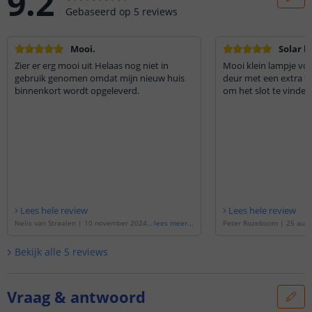
9.2
Gebaseerd op
5
reviews
Mooi.
Solar l
Zier er erg mooi uit Helaas nog niet in
Mooi klein lampje vo
gebruik genomen omdat mijn nieuw huis
deur met een extra fe
binnenkort wordt opgeleverd.
om het slot te vinden
Lees hele review
Lees hele review
Nelis van Straalen
|
10 november 2024
|
lees meer
...
Peter Rozeboom
|
25 augu
Gebaseerd op de
'
Solar wandlamp Gaze
ebaseerd op de
'
Solar wa
| Moderne buitenlamp met bewegingsse
Moderne buitenlamp met 
Bekijk alle
5
reviews
nsor
'
or
'
Vraag & antwoord