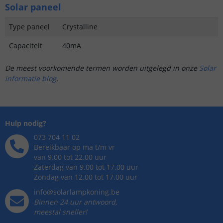
Solar paneel
Type paneel
Crystalline
Capaciteit
40mA
De meest voorkomende termen worden uitgelegd in onze
Solar
informatie blog
.
Hulp nodig?
073 704 11 02
Bereikbaar op ma t/m vr
van 9.00 tot 22.00 uur
Zaterdag van 9.00 tot 17.00 uur
Zondag van 12.00 tot 17.00 uur
info@solarlampkoning.be
Binnen 24 uur antwoord,
meestal sneller!