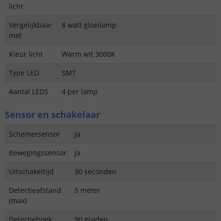
licht
Vergelijkbaar
8 watt gloeilamp
met
Kleur licht
Warm wit 3000K
Type LED
SMT
Aantal LEDS
4 per lamp
Sensor en schakelaar
Schemersensor
Ja
Bewegingssensor
Ja
Uitschakeltijd
30 seconden
Detectieafstand
5 meter
(max)
Detectiehoek
90 graden