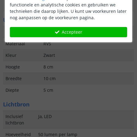
functionele en analytische cookies en gebruiken we
Garantie
2 jaar
technieken die daarop lijken. U kunt uw voorkeuren later
nog aanpassen op de voorkeuren pagina.
Uiterlijke kenmerken
Accepteer
Vormgeving/stijl
Modern
Materiaal
RVS
Kleur
Zwart
Hoogte
8 cm
Breedte
10 cm
Diepte
5 cm
Lichtbron
Inclusief
Ja, LED
lichtbron
Hoeveelheid
50 lumen per lamp