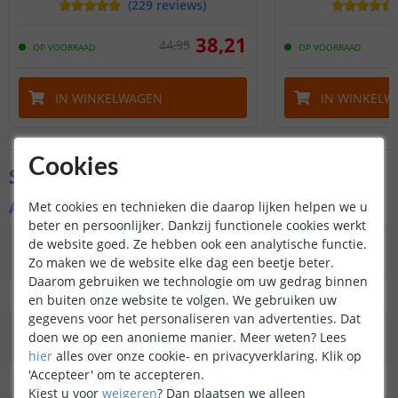
(
229
reviews
)
38
,
21
44
,
95
OP VOORRAAD
OP VOORRAAD
IN WINKELWAGEN
IN WINKELW
Cookies
Specificaties
Algemene kenmerken
Met cookies en technieken die daarop lijken helpen we u
beter en persoonlijker. Dankzij functionele cookies werkt
Type
Wandlamp
de website goed. Ze hebben ook een analytische functie.
buitenverlichting
Zo maken we de website elke dag een beetje beter.
Daarom gebruiken we technologie om uw gedrag binnen
Functie
Functioneel en decoratief
en buiten onze website te volgen. We gebruiken uw
gegevens voor het personaliseren van advertenties. Dat
Aantal lampen in
3
doen we op een anonieme manier.
Meer weten?
Lees
set
hier
alles over onze cookie- en privacyverklaring. Klik op
'Accepteer' om te accepteren.
IP waarde
IP44 (geschikt voor buiten)
Kiest u voor
weigeren
?
Dan plaatsen we alleen