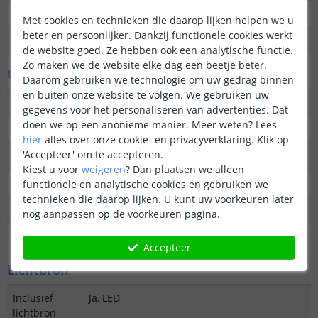
IP waarde
IP44 (geschikt voor buiten)
Met cookies en technieken die daarop lijken helpen we u
beter en persoonlijker. Dankzij functionele cookies werkt
Garantie
2 jaar
de website goed. Ze hebben ook een analytische functie.
Zo maken we de website elke dag een beetje beter.
Uiterlijke kenmerken
Daarom gebruiken we technologie om uw gedrag binnen
en buiten onze website te volgen. We gebruiken uw
Vormgeving/stijl
Modern
gegevens voor het personaliseren van advertenties. Dat
doen we op een anonieme manier.
Meer weten?
Lees
Materiaal
RVS
hier
alles over onze cookie- en privacyverklaring. Klik op
'Accepteer' om te accepteren.
Kleur
Zwart
Kiest u voor
weigeren
?
Dan plaatsen we alleen
Hoogte
8 cm
functionele en analytische cookies en gebruiken we
technieken die daarop lijken. U kunt uw voorkeuren later
Breedte
10 cm
nog aanpassen op de voorkeuren pagina.
Diepte
5 cm
Accepteer
Lichtbron
Inclusief
Ja, LED
lichtbron