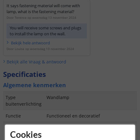
It says fastening material will come with
lamp, what is the fastening material?
Door
Terence
op
woensdag 13 november 2024
You will receive some screws and plugs
to install the lamp on the wall.
Bekijk
hele
antwoord
Door
Louise
op
woensdag 13 november 2024
Bekijk alle
Vraag & antwoord
Specificaties
Algemene kenmerken
Type
Wandlamp
buitenverlichting
Functie
Functioneel en decoratief
Aantal lampen in
1
Cookies
set