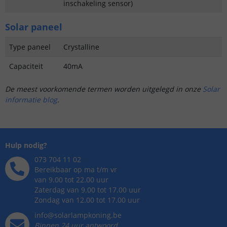
inschakeling sensor)
Solar paneel
Type paneel
Crystalline
Capaciteit
40mA
De meest voorkomende termen worden uitgelegd in onze
Solar
informatie blog
.
Hulp nodig?
073 704 11 02
Bereikbaar op ma t/m vr
van 9.00 tot 22.00 uur
Zaterdag van 9.00 tot 17.00 uur
Zondag van 12.00 tot 17.00 uur
info@solarlampkoning.be
Binnen 24 uur antwoord,