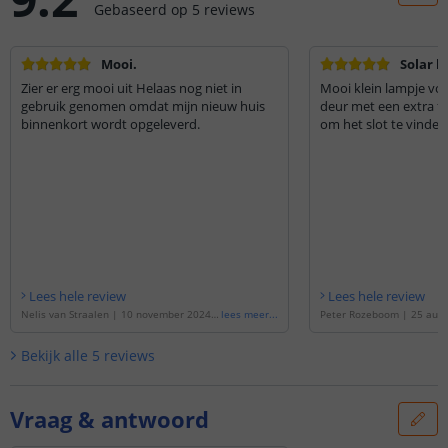
Gebaseerd op
5
reviews
Mooi.
Solar l
Zier er erg mooi uit Helaas nog niet in
Mooi klein lampje vo
gebruik genomen omdat mijn nieuw huis
deur met een extra fe
binnenkort wordt opgeleverd.
om het slot te vinden
Lees hele review
Lees hele review
Nelis van Straalen
|
10 november 2024
|
lees meer
...
Peter Rozeboom
|
25 augu
Gebaseerd op de
'
Solar wandlamp Gaze
ebaseerd op de
'
Solar wa
| Moderne buitenlamp met bewegingsse
Moderne buitenlamp met 
Bekijk alle
5
reviews
nsor
'
or
'
Vraag & antwoord