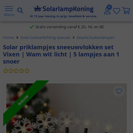
2 jaar garantie
Menu
Al
13
jaar koning in prijs, kwaliteit & service
Gratis verzending vanaf € 20,- NL en BE
Klantbeoordeling 9.1
Home
Solar tuinverlichting specials
Zwarte buitenlampen
Solar priklampjes sneeuwvlokken set
Voor 23:45 uur besteld,
morgen in huis
Vixen | Wam wit licht | 5 lampjes aan 1
snoer
NIEUW