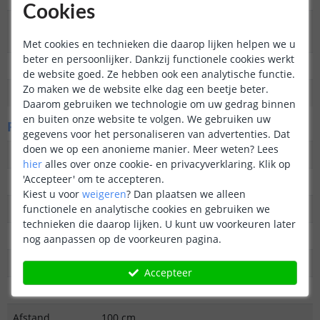
Cookies
Aantal lampen in
1 (Geschikt voor buiten)
set
Met cookies en technieken die daarop lijken helpen we u
beter en persoonlijker. Dankzij functionele cookies werkt
IP waarde
IP65
de website goed. Ze hebben ook een analytische functie.
Zo maken we de website elke dag een beetje beter.
Garantie
2 jaar
Daarom gebruiken we technologie om uw gedrag binnen
en buiten onze website te volgen. We gebruiken uw
Fysieke kenmerken
gegevens voor het personaliseren van advertenties. Dat
doen we op een anonieme manier.
Meer weten?
Lees
Vormgeving/stijl
Modern
hier
alles over onze cookie- en privacyverklaring. Klik op
'Accepteer' om te accepteren.
Materiaal
Kunststof
Kiest u voor
weigeren
?
Dan plaatsen we alleen
Kleur
Zwart
functionele en analytische cookies en gebruiken we
technieken die daarop lijken. U kunt uw voorkeuren later
Hoogte
25,5 cm (met grondspies 37 cm)
nog aanpassen op de voorkeuren pagina.
Breedte
1,8 cm
Accepteer
Diameter
11,5 cm
Afstand
100 cm