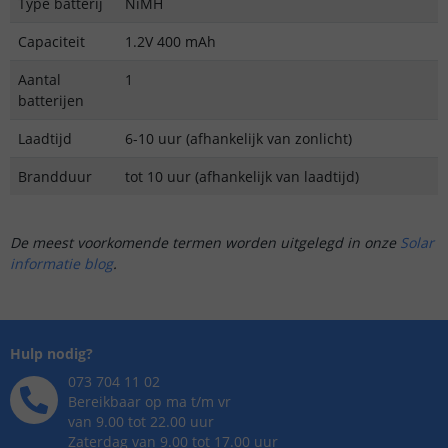
Type batterij
NiMH
Capaciteit
1.2V 400 mAh
Aantal
1
batterijen
Laadtijd
6-10 uur (afhankelijk van zonlicht)
Brandduur
tot 10 uur (afhankelijk van laadtijd)
De meest voorkomende termen worden uitgelegd in onze
Solar
informatie blog
.
Hulp nodig?
073 704 11 02
Bereikbaar op ma t/m vr
van 9.00 tot 22.00 uur
Zaterdag van 9.00 tot 17.00 uur