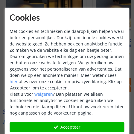
Cookies
Met cookies en technieken die daarop lijken helpen we u
beter en persoonlijker. Dankzij functionele cookies werkt
Solar up-down light Sverre
Voordeelset 2 
de website goed. Ze hebben ook een analytische functie.
Warm wit - Recht
Up-down -
Zo maken we de website elke dag een beetje beter.
(
457
reviews
)
(
Daarom gebruiken we technologie om uw gedrag binnen
en buiten onze website te volgen. We gebruiken uw
39
,
95
OP VOORRAAD
OP VOORRAAD
gegevens voor het personaliseren van advertenties. Dat
doen we op een anonieme manier.
Meer weten?
Lees
hier
alles over onze cookie- en privacyverklaring. Klik op
IN WINKELWAGEN
IN WINKELW
'Accepteer' om te accepteren.
Kiest u voor
weigeren
?
Dan plaatsen we alleen
functionele en analytische cookies en gebruiken we
technieken die daarop lijken. U kunt uw voorkeuren later
Specificaties
nog aanpassen op de voorkeuren pagina.
Algemene kenmerken
Accepteer
Type
Wandlamp