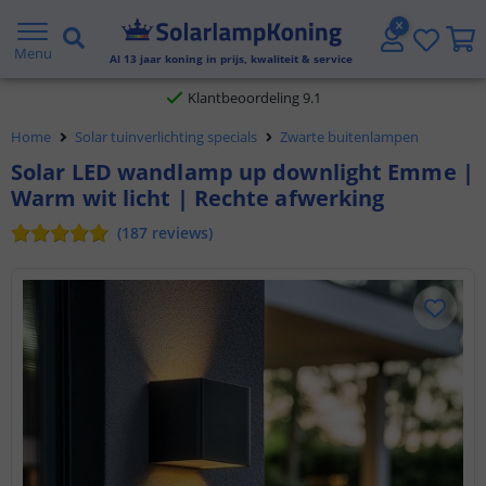
Gratis verzending vanaf € 20,- NL en BE
Menu
Klantbeoordeling 9.1
Al
13
jaar koning in prijs, kwaliteit & service
Voor 23:45 uur besteld,
morgen in huis
Home
Solar tuinverlichting specials
Zwarte buitenlampen
Solar LED wandlamp up downlight Emme |
Warm wit licht | Rechte afwerking
(
187
reviews
)