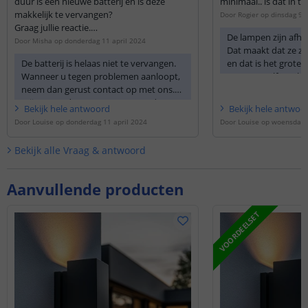
duur is een nieuwe batterij en is deze
minimaal.. is dat in te
makkelijk te vervangen?
Door
Rogier
op
dinsdag 9 
Graag jullie reactie.
De lampen zijn afhan
Door
Misha
op
donderdag 11 april 2024
Dat maakt dat ze ze
M.vr.gr. Misha Ling
De batterij is helaas niet te vervangen.
en dat is het grote
Wanneer u tegen problemen aanloopt,
gaan vanzelf aan bi
neem dan gerust contact op met ons.
uit wanneer het lich
Wij zorgen dan voor een passende
leeg is, en de dag e
Bekijk
hele
antwoord
Bekijk
hele
antwoo
oplossing.
op. Het is wel zo dat
Door
Louise
op
donderdag 11 april 2024
Door
Louise
op
woensdag 
een donkere ruimte 
batterij hiervan zo g
Bekijk alle
Vraag & antwoord
Ik wil u vragen om
72 uur in de uit-sta
Aanvullende producten
een zonnige plaats t
krijgt dan een boos
VOORDEELSET
naar behoren gaat 
felheid van het licht
instellen bij deze l