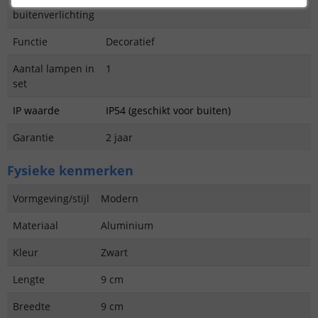
buitenverlichting
Functie
Decoratief
Aantal lampen in
1
set
IP waarde
IP54 (geschikt voor buiten)
Garantie
2 jaar
Fysieke kenmerken
Vormgeving/stijl
Modern
Materiaal
Aluminium
Kleur
Zwart
Lengte
9 cm
Breedte
9 cm