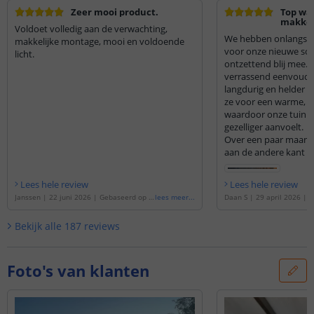
Zeer mooi product.
Top wa
makkeli
Voldoet volledig aan de verwachting,
We hebben onlangs v
makkelijke montage, mooi en voldoende
voor onze nieuwe schu
licht.
ontzettend blij mee. D
verrassend eenvoudi
langdurig en helder l
ze voor een warme, sfe
waardoor onze tuin d
gezelliger aanvoelt.
Over een paar maand
aan de andere kant e
en we weten nu al da
deze lampen zullen ki
Lees hele review
Lees hele review
aanrader!
Janssen
|
22 juni 2026
|
Gebaseerd op d
lees meer
...
Daan S
|
29 april 2026
|
G
e
'
Solar LED wandlamp up downlight Em
e
'
Solar LED wandlamp up 
me | Warm wit licht | Rechte afwerking
'
me | Warm wit licht | Voo
Bekijk alle
187
reviews
stuks | Rechte afwerking
'
Foto's van klanten