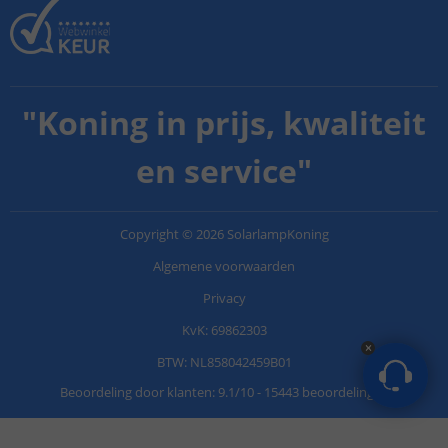
"
Koning in prijs, kwaliteit
en service
"
Copyright
©
2026
SolarlampKoning
Algemene voorwaarden
Privacy
KvK: 69862303
BTW: NL858042459B01
Beoordeling door klanten:
9.1
/
10
-
15443 beoordelingen