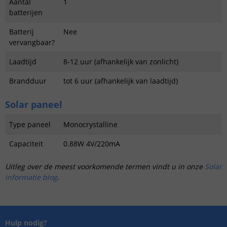
Aantal
1
batterijen
Batterij
Nee
vervangbaar?
Laadtijd
8-12 uur (afhankelijk van zonlicht)
Brandduur
tot 6 uur (afhankelijk van laadtijd)
Solar paneel
Type paneel
Monocrystalline
Capaciteit
0.88W 4V/220mA
Uitleg over de meest voorkomende termen vindt u in onze
Solar
informatie blog
.
Hulp nodig?