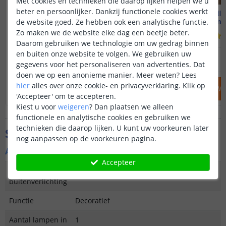
Met cookies en technieken die daarop lijken helpen we u
beter en persoonlijker. Dankzij functionele cookies werkt
Solar wandlamp Cube
Solar wandla
Warm wit licht
Warm wi
de website goed. Ze hebben ook een analytische functie.
Zo maken we de website elke dag een beetje beter.
(
65
reviews
)
Daarom gebruiken we technologie om uw gedrag binnen
en buiten onze website te volgen. We gebruiken uw
69
,
95
OP VOORRAAD
OP VOORRAAD
gegevens voor het personaliseren van advertenties. Dat
doen we op een anonieme manier.
Meer weten?
Lees
hier
alles over onze cookie- en privacyverklaring. Klik op
IN WINKELWAGEN
IN WINKELW
'Accepteer' om te accepteren.
Kiest u voor
weigeren
?
Dan plaatsen we alleen
functionele en analytische cookies en gebruiken we
technieken die daarop lijken. U kunt uw voorkeuren later
Specificaties
nog aanpassen op de voorkeuren pagina.
Algemene kenmerken
Accepteer
Type
Wandlamp
buitenverlichting
Functie
Decoratief
Aantal lampen in
1