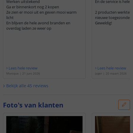
Werken uitstekend
En de service is hele
Ga er binnenkort nog 2 kopen
Ze zien er mooi uit en geven mooi warm
2 producten werkten n
licht
En blijven de hele avond branden en
Geweldig!
overdag laden ze weer op
Lees hele review
Lees hele review
Monique
|
21 juni 2026
Jager
|
20 maart 2026
Bekijk alle
45
reviews
Foto's van klanten