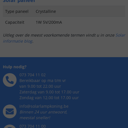
Type paneel
Crystalline
Capaciteit
1W 5V/200mA
Uitleg over de meest voorkomende termen vindt u in onze
Solar
informatie blog
.
Hulp nodig?
073 704 11 02
Bereikbaar op ma t/m vr
van 9.00 tot 22.00 uur
Zaterdag van 9.00 tot 17.00 uur
Zondag van 12.00 tot 17.00 uur
info@solarlampkoning.be
Binnen 24 uur antwoord,
meestal sneller!
073 704 11 00