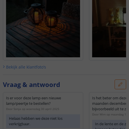
Bekijk alle
klantfoto’s
Vraag & antwoord
Is er voor deze lamp een nieuwe
Is het beter om deze
lamp/peertje te bestellen?
maanden december t/
bijvoorbeeld uit te ze
Door
Sonja
op
woensdag 30 april 2025
Door
Wim
op
maandag 12 
Helaas hebben we deze niet los
verkrijgbaar.
In de lente en de z