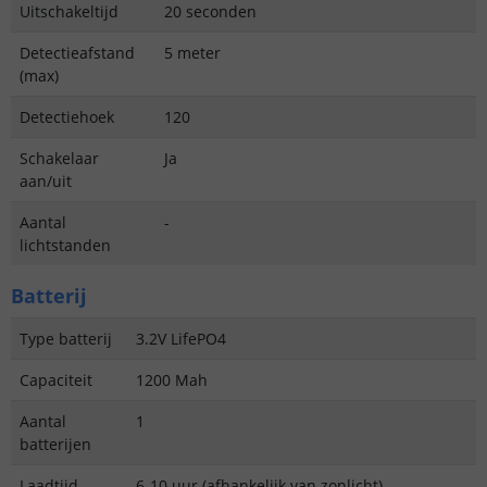
Uitschakeltijd
20 seconden
Detectieafstand
5 meter
(max)
Detectiehoek
120
Schakelaar
Ja
aan/uit
Aantal
-
lichtstanden
Batterij
Type batterij
3.2V LifePO4
Capaciteit
1200 Mah
Aantal
1
batterijen
Laadtijd
6-10 uur (afhankelijk van zonlicht)