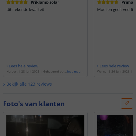
Priklamp solar
Prima 
Uitstekende kwaliteit
Mooi en geeft veel lic
Lees hele review
Lees hele review
Herbert
|
28 juni 2026
|
Gebaseerd op d
lees meer
...
Werner
|
26 juni 2026
|
G
e
'
Solar LED priklamp Move padverlichtin
e
'
4x Solar LED priklamp Mo
g | Met bewegingssensor
'
chting | Warm wit licht |
Bekijk alle
123
reviews
sensor
'
Foto's van klanten