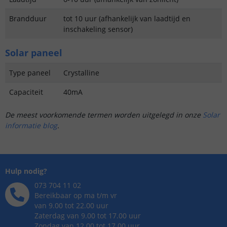
Brandduur
tot 10 uur (afhankelijk van laadtijd en
inschakeling sensor)
Solar paneel
Type paneel
Crystalline
Capaciteit
40mA
De meest voorkomende termen worden uitgelegd in onze
Solar
informatie blog
.
Hulp nodig?
073 704 11 02
Bereikbaar op ma t/m vr
van 9.00 tot 22.00 uur
Zaterdag van 9.00 tot 17.00 uur
Zondag van 12.00 tot 17.00 uur