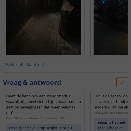
Bekijk alle
klantfoto’s
Vraag & antwoord
Heeft de lamp ook een stand/modus
Kun je de sensor ook 
waarbij hij geheel niet schijnt, maar pas aan
je bv extra licht bij ee
gaat bij beweging (en dan weer helemaal
hinderlijk lijkt me als 
uit)?
Door
Lydia
op
donderdag 
Door
Olivier
op
dinsdag 19 november 2024
helaas is het niet m
Deze specifieke lamp schijnt continu
uit te schakelen.