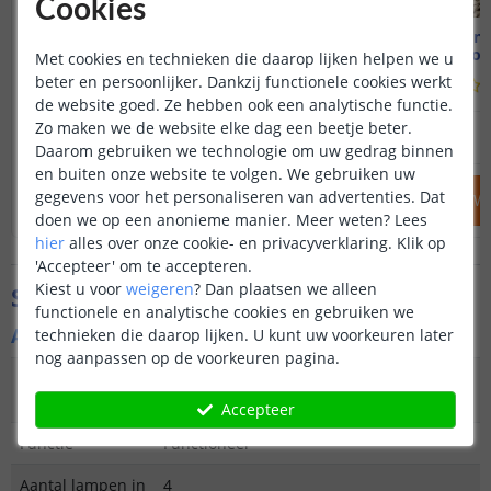
Cookies
2x Priklamp Move II
Solar staan
52 cm hoog - Warm wit
50 cm hoog
Met cookies en technieken die daarop lijken helpen we u
beter en persoonlijker. Dankzij functionele cookies werkt
(
123
reviews
)
de website goed. Ze hebben ook een analytische functie.
Zo maken we de website elke dag een beetje beter.
29
,
95
OP VOORRAAD
OP VOORRAAD
Daarom gebruiken we technologie om uw gedrag binnen
en buiten onze website te volgen. We gebruiken uw
gegevens voor het personaliseren van advertenties. Dat
IN WINKELWAGEN
IN WINKELW
doen we op een anonieme manier.
Meer weten?
Lees
hier
alles over onze cookie- en privacyverklaring. Klik op
'Accepteer' om te accepteren.
Kiest u voor
weigeren
?
Dan plaatsen we alleen
Specificaties
functionele en analytische cookies en gebruiken we
Algemene kenmerken
technieken die daarop lijken. U kunt uw voorkeuren later
nog aanpassen op de voorkeuren pagina.
Type
Priklamp
buitenverlichting
Accepteer
Functie
Functioneel
Aantal lampen in
4