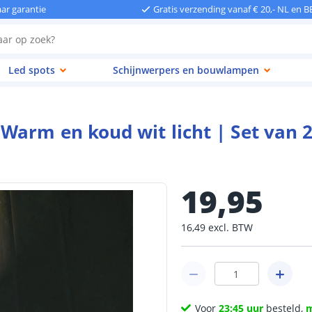
aar garantie
Gratis verzending vanaf € 20,- NL en B
Led spots
Schijnwerpers en bouwlampen
arm en koud wit licht | Set van 2
19
,
95
16
,
49
excl.
BTW
Voor
23:45 uur
besteld,