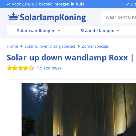
Voor 23:45 uur besteld,
morgen in huis
2 j
Solar wandlampen
Staande lampen
Home
Solar tuinverlichting specials
Zomer specials
Solar up down wandlamp Roxx | W
(
19
reviews
)