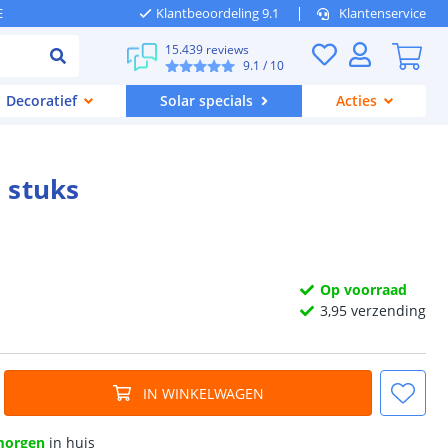
E
Klantbeoordeling 9.1
Klantenservice
15.439 reviews
9.1
/ 10
Decoratief
Solar specials
Acties
 stuks
Op voorraad
3,
95
verzending
IN WINKELWAGEN
morgen
in huis