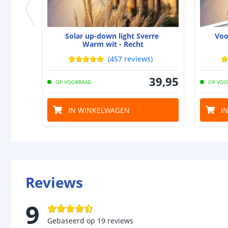
Solar up-down light Sverre
Voo
Warm wit - Recht
(
457
reviews
)
39
,
95
OP VOORRAAD
OP VOO
IN WINKELWAGEN
I
Reviews
9
Gebaseerd op
19
reviews