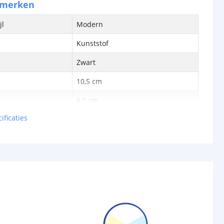
nmerken
jl
Modern
Kunststof
Zwart
10,5 cm
6,2 cm
ificaties
4 cm
bron
Ja
-
cht
12 Lumen
Warm wit en koud wit