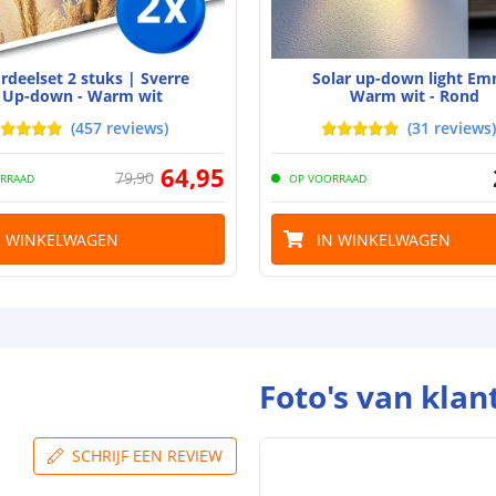
Batterij verva
Laadtijd
rdeelset 2 stuks | Sverre
Solar up-down light E
Brandduur
Up-down - Warm wit
Warm wit - Rond
(
457
reviews
)
(
31
reviews
)
Solar panee
64
,
95
79
,
90
RRAAD
OP VOORRAAD
Type paneel
Capaciteit
N WINKELWAGEN
IN WINKELWAGEN
De meest voork
blog
.
Foto's van klan
SCHRIJF EEN REVIEW