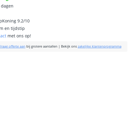
0 dagen
ipKoning 9.2/10
m en tijdstip
tact
met ons op!
Vraag offerte aan
bij grotere aantallen
|
Bekijk ons
zakelijke klantenprogramma