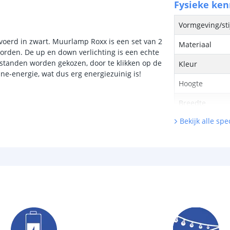
Fysieke ke
Vormgeving/sti
oerd in zwart. Muurlamp Roxx is een set van 2
Materiaal
orden. De up en down verlichting is een echte
htstanden worden gekozen, door te klikken op de
Kleur
e-energie, wat dus erg energiezuinig is!
Hoogte
Breedte
Bekijk alle spec
Dikte
Lichtbron
Inclusief licht
Type LED
Hoeveelheid li
Kleur licht